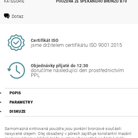
KATEGORIE
POUZDRA ZE SPÉKANÉHO BRONZU B70
Dotaz
Certifikát ISO
jsme držitelem certifikátu ISO 9001:2015
Objednávky přijaté do 12:30
doručíme následující den prostřednictvím
PPL
POPIS
PARAMETRY
DISKUZE
Samomazná sintrovaná pouzdra jsou porézní bronzové součásti
nasycené olejem. Olej obsažený v pórech zajišťuje konstantní mazání