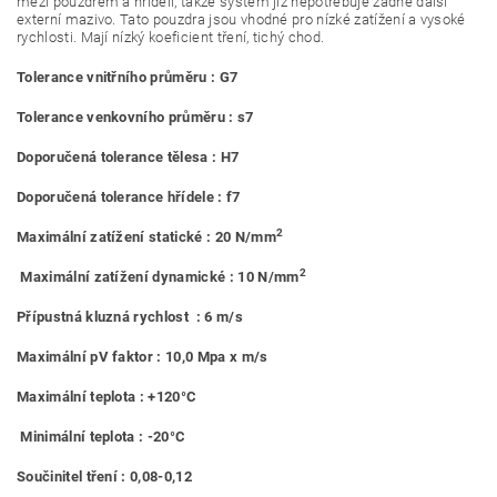
mezi pouzdrem a hřídelí, takže systém již nepotřebuje žádné další
externí mazivo. Tato pouzdra jsou vhodné pro nízké zatížení a vysoké
rychlosti. Mají nízký koeficient tření, tichý chod.
Tolerance vnitřního průměru : G7
Tolerance venkovního průměru : s7
Doporučená tolerance tělesa : H7
Doporučená tolerance hřídele : f7
2
Maximální zatížení statické : 20 N/mm
2
Maximální zatížení dynamické : 10 N/mm
Přípustná kluzná rychlost : 6 m/s
Maximální pV faktor : 10,0 Mpa x m/s
Maximální teplota : +120°C
Minimální teplota : -20°C
Součinitel tření : 0,08-0,12