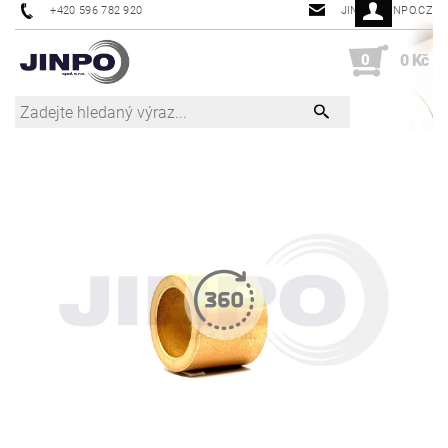
+420 596 782 920
JINPO@JINPO.CZ
0
0 Kč