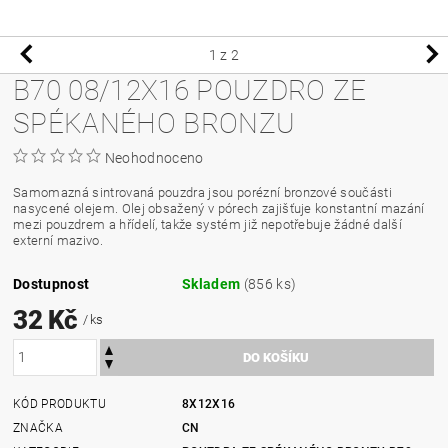
1
z 2
B70 08/12X16 POUZDRO ZE
SPÉKANÉHO BRONZU
Neohodnoceno
Samomazná sintrovaná pouzdra jsou porézní bronzové součásti
nasycené olejem. Olej obsažený v pórech zajišťuje konstantní mazání
mezi pouzdrem a hřídelí, takže systém již nepotřebuje žádné další
externí mazivo.
Dostupnost
Skladem
(856 ks)
32 Kč
/ ks
KÓD PRODUKTU
8X12X16
ZNAČKA
CN