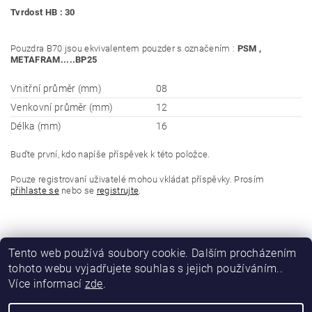
Tvrdost HB : 30
Pouzdra B70 jsou ekvivalentem pouzder s označením :
PSM ,
METAFRAM.....BP25
Vnitřní průměr (mm)
08
Venkovní průměr (mm)
12
Délka (mm)
16
Buďte první, kdo napíše příspěvek k této položce.
Pouze registrovaní uživatelé mohou vkládat příspěvky. Prosím
přihlaste se
nebo se
registrujte
.
Tento web používá soubory cookie. Dalším procházením
tohoto webu vyjadřujete souhlas s jejich používáním..
Více informací
zde
.