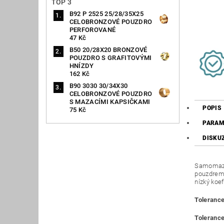
TOP 3
B92 P 2525 25/28/35X25
CELOBRONZOVÉ POUZDRO
PERFOROVANÉ
47 Kč
B50 20/28X20 BRONZOVÉ
POUZDRO S GRAFITOVÝMI
HNÍZDY
162 Kč
B90 3030 30/34X30
CELOBRONZOVÉ POUZDRO
S MAZACÍMI KAPSIČKAMI
POPIS
75 Kč
PARAM
DISKU
Samomazná
pouzdrem 
nízký koef
Tolerance
Tolerance