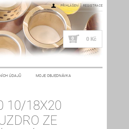
|
PŘIHLÁŠENÍ
REGISTRACE
0
0 Kč
NÍCH ÚDAJŮ
MOJE OBJEDNÁVKA
0 10/18X20
UZDRO ZE