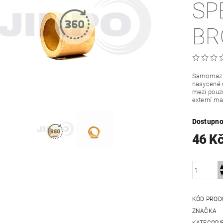
SP
BR
Samomazná
nasycené o
mezi pouzd
externí ma
Dostupno
46 K
KÓD PROD
ZNAČKA