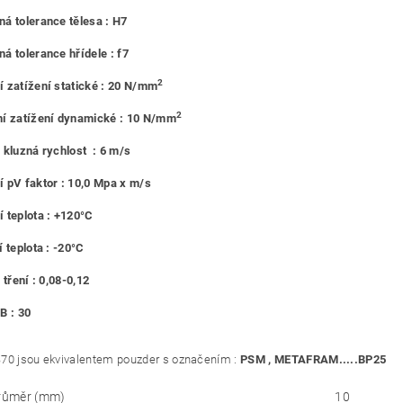
á tolerance tělesa : H7
á tolerance hřídele : f7
2
 zatížení statické : 20 N/mm
2
í zatížení dynamické : 10 N/mm
 kluzná rychlost : 6 m/s
 pV faktor : 10,0 Mpa x m/s
 teplota : +120°C
 teplota : -20°C
 tření : 0,08-0,12
B : 30
70 jsou ekvivalentem pouzder s označením :
PSM , METAFRAM.....BP25
průměr (mm)
10