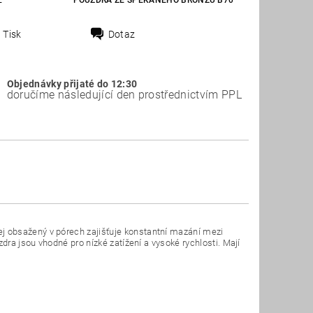
E
POUZDRA ZE SPÉKANÉHO BRONZU B70
Tisk
Dotaz
Objednávky přijaté do 12:30
doručíme následující den prostřednictvím PPL
j obsažený v pórech zajišťuje konstantní mazání mezi
dra jsou vhodné pro nízké zatížení a vysoké rychlosti. Mají