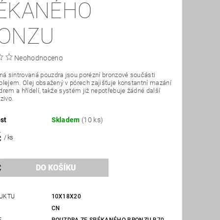
ÉKANÉHO
ONZU
Neohodnoceno
 sintrovaná pouzdra jsou porézní bronzové součásti
lejem. Olej obsažený v pórech zajišťuje konstantní mazání
rem a hřídelí, takže systém již nepotřebuje žádné další
zivo.
st
Skladem
(10 ks)
č
/ ks
UKTU
10X18X20
CN