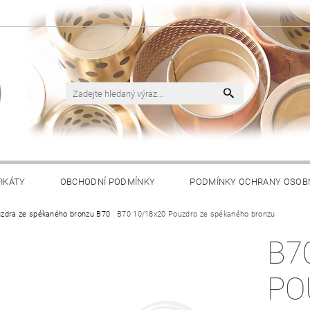
FIKÁTY
OBCHODNÍ PODMÍNKY
PODMÍNKY OCHRANY OSOB
zdra ze spékaného bronzu B70
B70 10/18x20 Pouzdro ze spékaného bronzu
B7
PO