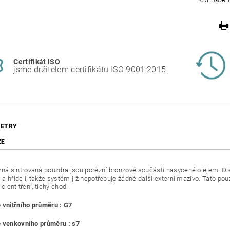
KATEGORI
Certifikát ISO
jsme držitelem certifikátu ISO 9001:2015
ETRY
ZE
 sintrovaná pouzdra jsou porézní bronzové součásti nasycené olejem. Ole
a hřídelí, takže systém již nepotřebuje žádné další externí mazivo. Tato pouz
icient tření, tichý chod.
 vnitřního průměru : G7
 venkovního průměru : s7