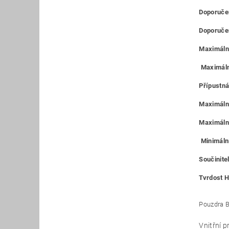
Doporučen
Doporučen
Maximální
Maximáln
Přípustná
Maximální
Maximální
Minimální
Součinitel
Tvrdost H
Pouzdra B
Vnitřní 