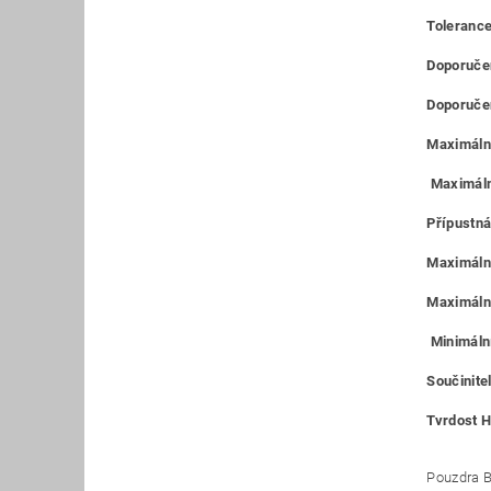
Tolerance
Doporučen
Doporučen
Maximální
Maximáln
Přípustná
Maximální
Maximální
Minimální
Součinitel
Tvrdost H
Pouzdra B