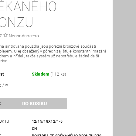
ÉKANÉHO
ONZU
Neohodnoceno
 sintrovaná pouzdra jsou porézní bronzové součásti
lejem. Olej obsažený v pórech zajišťuje konstantní mazání
rem a hřídelí, takže systém již nepotřebuje žádné další
zivo.
st
Skladem
(112 ks)
č
/ ks
UKTU
12/15/18X12/1-5
CN