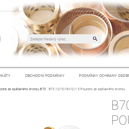
FIKÁTY
OBCHODNÍ PODMÍNKY
PODMÍNKY OCHRANY OSOB
zdra ze spékaného bronzu B70
B70 12/15/18x12/1,5 Pouzdro ze spékaného bronzu
B7
PO