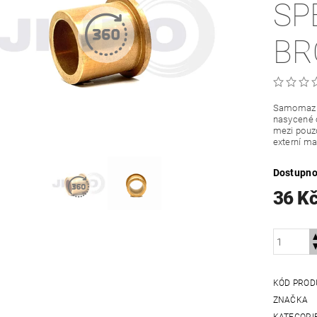
SP
BR
Samomazná
nasycené o
mezi pouzd
externí ma
Dostupno
36 K
KÓD PROD
ZNAČKA