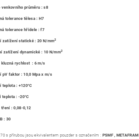
 venkovního průměru : s8
á tolerance tělesa : H7
á tolerance hřídele : f7
2
 zatížení statické : 20 N/mm
2
í zatížení dynamické : 10 N/mm
 kluzná rychlost : 6 m/s
 pV faktor : 10,0 Mpa x m/s
 teplota : +120°C
 teplota : -20°C
 tření : 0,08-0,12
B : 30
70 s přírubou jsou ekvivalentem pouzder s označením :
PSMF , METAFRAM 