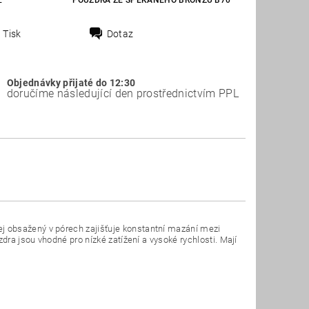
E
POUZDRA ZE SPÉKANÉHO BRONZU B70
Tisk
Dotaz
Objednávky přijaté do 12:30
doručíme následující den prostřednictvím PPL
j obsažený v pórech zajišťuje konstantní mazání mezi
dra jsou vhodné pro nízké zatížení a vysoké rychlosti. Mají