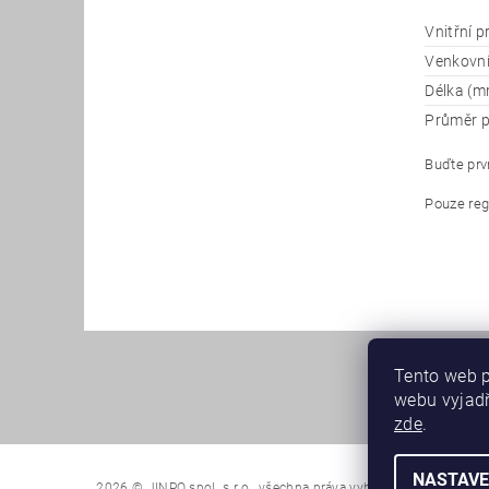
Vnitřní 
Venkovn
Délka (m
Průměr p
Buďte prvn
Pouze reg
Tento web p
webu vyjadř
zde
.
NASTAVE
2026 © JINPO spol. s r.o., všechna práva vyhrazena