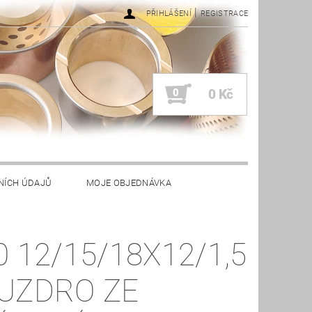
|
PŘIHLÁŠENÍ
REGISTRACE
0
0 Kč
NÍCH ÚDAJŮ
MOJE OBJEDNÁVKA
0 12/15/18X12/1,5
UZDRO ZE