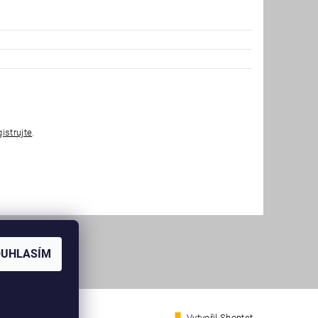
gistrujte
.
OUHLASÍM
Vytvořil Shoptet