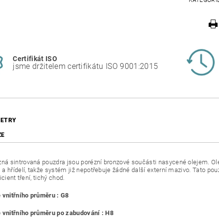
KATEGORI
Certifikát ISO
jsme držitelem certifikátu ISO 9001:2015
ETRY
ZE
 sintrovaná pouzdra jsou porézní bronzové součásti nasycené olejem. Ole
a hřídelí, takže systém již nepotřebuje žádné další externí mazivo. Tato pouz
icient tření, tichý chod.
 vnitřního průměru : G8
 vnitřního průměru po zabudování : H8