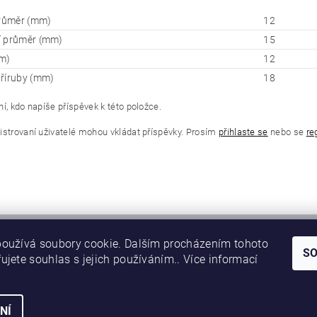
průměr (mm)
12
í průměr (mm)
15
m)
12
říruby (mm)
18
í, kdo napíše příspěvek k této položce.
istrovaní uživatelé mohou vkládat příspěvky. Prosím
přihlaste se
nebo se
re
oužívá soubory cookie. Dalším procházením tohoto
S
ujete souhlas s jejich používáním.. Více informací
NÍ