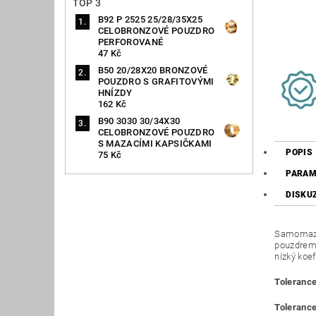
TOP 3
B92 P 2525 25/28/35X25
CELOBRONZOVÉ POUZDRO
PERFOROVANÉ
47 Kč
B50 20/28X20 BRONZOVÉ
POUZDRO S GRAFITOVÝMI
HNÍZDY
162 Kč
B90 3030 30/34X30
CELOBRONZOVÉ POUZDRO
S MAZACÍMI KAPSIČKAMI
POPIS
75 Kč
PARAM
DISKU
Samomazná
pouzdrem 
nízký koef
Tolerance
Tolerance