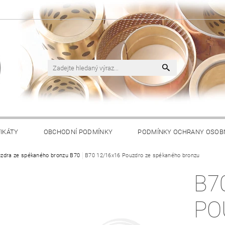
FIKÁTY
OBCHODNÍ PODMÍNKY
PODMÍNKY OCHRANY OSOB
zdra ze spékaného bronzu B70
B70 12/16x16 Pouzdro ze spékaného bronzu
B7
PO