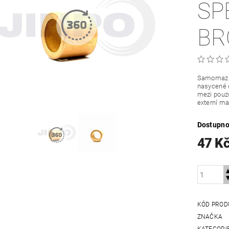
SP
BR
Samomazná
nasycené o
mezi pouzd
externí ma
Dostupno
47 K
KÓD PROD
ZNAČKA