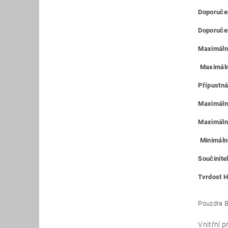
Doporučen
Doporučen
Maximální
Maximáln
Přípustná
Maximální
Maximální
Minimální
Součinitel
Tvrdost H
Pouzdra B
Vnitřní 