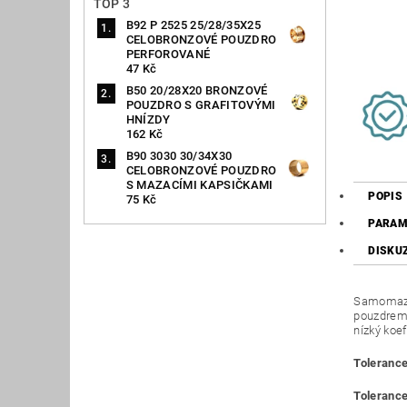
TOP 3
B92 P 2525 25/28/35X25
CELOBRONZOVÉ POUZDRO
PERFOROVANÉ
47 Kč
B50 20/28X20 BRONZOVÉ
POUZDRO S GRAFITOVÝMI
HNÍZDY
162 Kč
B90 3030 30/34X30
CELOBRONZOVÉ POUZDRO
S MAZACÍMI KAPSIČKAMI
POPIS
75 Kč
PARAM
DISKU
Samomazná
pouzdrem 
nízký koef
Tolerance
Tolerance