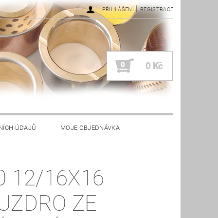
|
PŘIHLÁŠENÍ
REGISTRACE
0
0 Kč
NÍCH ÚDAJŮ
MOJE OBJEDNÁVKA
0 12/16X16
UZDRO ZE