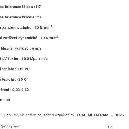
á tolerance tělesa : H7
á tolerance hřídele : f7
2
 zatížení statické : 20 N/mm
2
í zatížení dynamické : 10 N/mm
 kluzná rychlost : 6 m/s
 pV faktor : 10,0 Mpa x m/s
 teplota : +120°C
 teplota : -20°C
 tření : 0,08-0,12
B : 30
70 jsou ekvivalentem pouzder s označením :
PSM , METAFRAM.....BP25
průměr (mm)
12