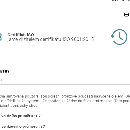
KATEGORI
Certifikát ISO
jsme držitelem certifikátu ISO 9001:2015
ETRY
ZE
 sintrovaná pouzdra jsou porézní bronzové součásti nasycené olejem. Ole
a hřídelí, takže systém již nepotřebuje žádné další externí mazivo. Tato pouz
icient tření, tichý chod.
 vnitřního průměru : G7
 venkovního průměru : s7