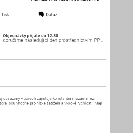
E
POUZDRA ZE SPÉKANÉHO BRONZU B70
Tisk
Dotaz
Objednávky přijaté do 12:30
doručíme následující den prostřednictvím PPL
j obsažený v pórech zajišťuje konstantní mazání mezi
dra jsou vhodné pro nízké zatížení a vysoké rychlosti. Mají