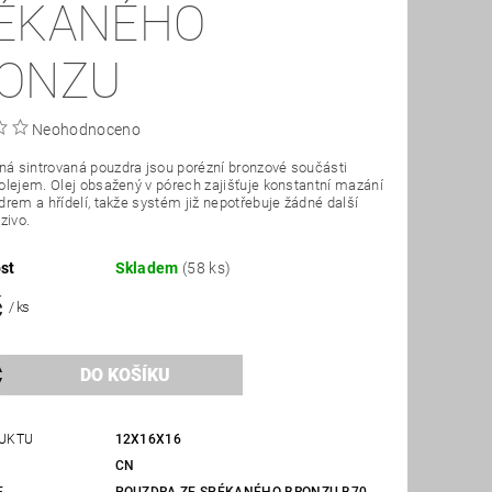
ÉKANÉHO
ONZU
Neohodnoceno
 sintrovaná pouzdra jsou porézní bronzové součásti
lejem. Olej obsažený v pórech zajišťuje konstantní mazání
rem a hřídelí, takže systém již nepotřebuje žádné další
zivo.
st
Skladem
(58 ks)
č
/ ks
UKTU
12X16X16
CN