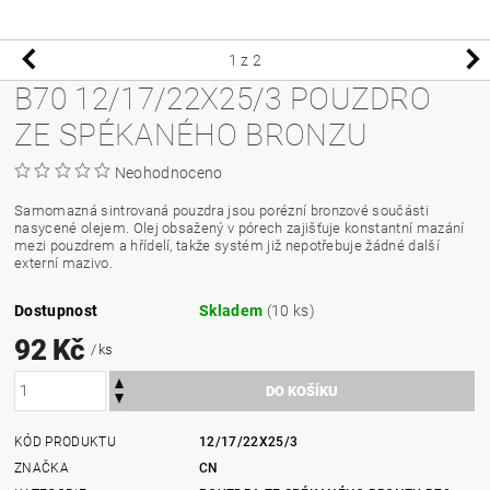
1
z 2
B70 12/17/22X25/3 POUZDRO
ZE SPÉKANÉHO BRONZU
Neohodnoceno
Samomazná sintrovaná pouzdra jsou porézní bronzové součásti
nasycené olejem. Olej obsažený v pórech zajišťuje konstantní mazání
mezi pouzdrem a hřídelí, takže systém již nepotřebuje žádné další
externí mazivo.
Dostupnost
Skladem
(10 ks)
92 Kč
/ ks
KÓD PRODUKTU
12/17/22X25/3
ZNAČKA
CN