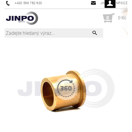
+420 596 782 920
JINPO@JINPO.CZ
0
0 Kč