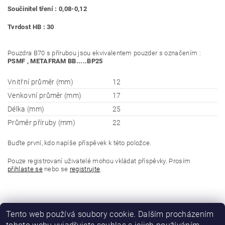
Součinitel tření : 0,08-0,12
Tvrdost HB : 30
Pouzdra B70 s přírubou jsou ekvivalentem pouzder s označením :
PSMF , METAFRAM BB.....BP25
Vnitřní průměr (mm)
12
Venkovní průměr (mm)
17
Délka (mm)
25
Průměr příruby (mm)
22
Buďte první, kdo napíše příspěvek k této položce.
Pouze registrovaní uživatelé mohou vkládat příspěvky. Prosím
přihlaste se
nebo se
registrujte
.
Tento web používá soubory cookie. Dalším procházením