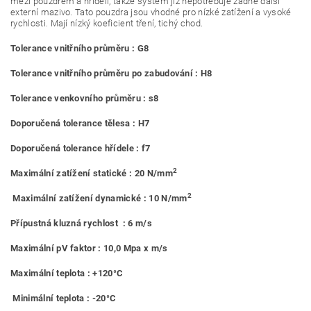
mezi pouzdrem a hřídelí, takže systém již nepotřebuje žádné další
externí mazivo. Tato pouzdra jsou vhodné pro nízké zatížení a vysoké
rychlosti. Mají nízký koeficient tření, tichý chod.
Tolerance vnitřního průměru : G8
Tolerance vnitřního průměru po zabudování : H8
Tolerance venkovního průměru : s8
Doporučená tolerance tělesa : H7
Doporučená tolerance hřídele : f7
2
Maximální zatížení statické : 20 N/mm
2
Maximální zatížení dynamické : 10 N/mm
Přípustná kluzná rychlost : 6 m/s
Maximální pV faktor : 10,0 Mpa x m/s
Maximální teplota : +120°C
Minimální teplota : -20°C