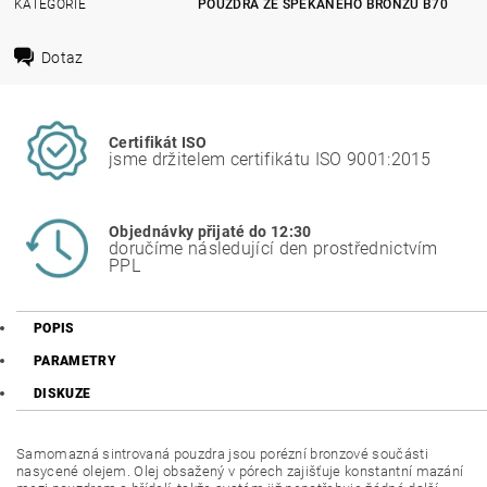
KATEGORIE
POUZDRA ZE SPÉKANÉHO BRONZU B70
Dotaz
Certifikát ISO
jsme držitelem certifikátu ISO 9001:2015
Objednávky přijaté do 12:30
doručíme následující den prostřednictvím
PPL
POPIS
PARAMETRY
DISKUZE
Samomazná sintrovaná pouzdra jsou porézní bronzové součásti
nasycené olejem. Olej obsažený v pórech zajišťuje konstantní mazání