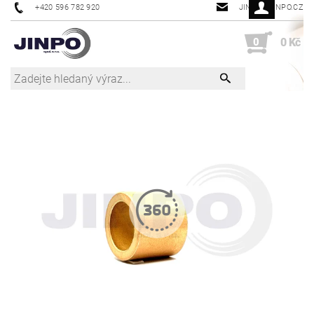
+420 596 782 920
JINPO@JINPO.CZ
0
0 Kč