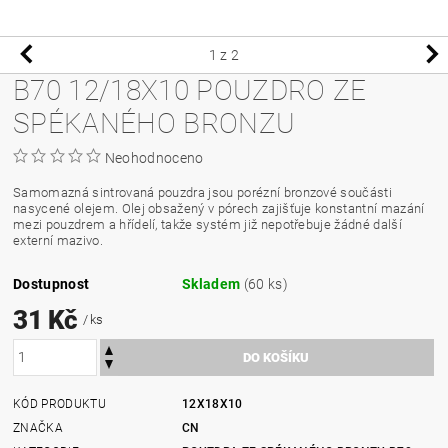
1
z 2
B70 12/18X10 POUZDRO ZE
SPÉKANÉHO BRONZU
Neohodnoceno
Samomazná sintrovaná pouzdra jsou porézní bronzové součásti
nasycené olejem. Olej obsažený v pórech zajišťuje konstantní mazání
mezi pouzdrem a hřídelí, takže systém již nepotřebuje žádné další
externí mazivo.
Dostupnost
Skladem
(60 ks)
31 Kč
/ ks
KÓD PRODUKTU
12X18X10
ZNAČKA
CN