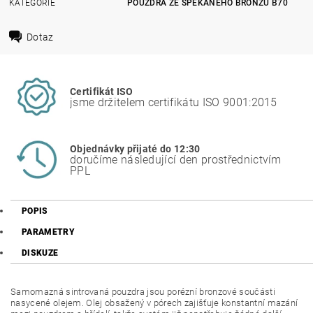
KATEGORIE
POUZDRA ZE SPÉKANÉHO BRONZU B70
Dotaz
Certifikát ISO
jsme držitelem certifikátu ISO 9001:2015
Objednávky přijaté do 12:30
doručíme následující den prostřednictvím
PPL
POPIS
PARAMETRY
DISKUZE
Samomazná sintrovaná pouzdra jsou porézní bronzové součásti
nasycené olejem. Olej obsažený v pórech zajišťuje konstantní mazání