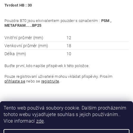
Tvrdost HB : 30
Pouzdra B70 jsou ekvivalentem pouzder s označením :
PSM ,
METAFRAM.....BP25
Vnitřní průměr (mm)
12
Venkovní průměr (mm)
18
Délka (mm)
10
Buďte první, kdo napíše příspěvek k této položce.
Pouze registrovaní uživatelé mohou vkládat příspěvky. Prosím
přihlaste se
nebo se
registrujte
.
Tento web používá soubory cookie. Dalším procházením
tohoto webu vyjadřujete souhlas s jejich používáním..
Více informací
zde
.