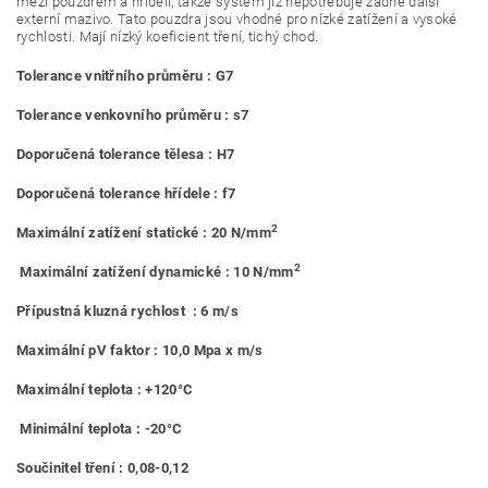
mezi pouzdrem a hřídelí, takže systém již nepotřebuje žádné další
externí mazivo. Tato pouzdra jsou vhodné pro nízké zatížení a vysoké
rychlosti. Mají nízký koeficient tření, tichý chod.
Tolerance vnitřního průměru : G7
Tolerance venkovního průměru : s7
Doporučená tolerance tělesa : H7
Doporučená tolerance hřídele : f7
2
Maximální zatížení statické : 20 N/mm
2
Maximální zatížení dynamické : 10 N/mm
Přípustná kluzná rychlost : 6 m/s
Maximální pV faktor : 10,0 Mpa x m/s
Maximální teplota : +120°C
Minimální teplota : -20°C
Součinitel tření : 0,08-0,12