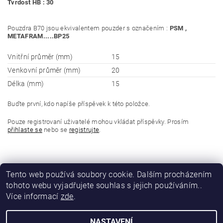
Tvrdost HB : 30
Pouzdra B70 jsou ekvivalentem pouzder s označením :
PSM ,
METAFRAM.....BP25
Vnitřní průměr (mm)
15
Venkovní průměr (mm)
20
Délka (mm)
15
Buďte první, kdo napíše příspěvek k této položce.
Pouze registrovaní uživatelé mohou vkládat příspěvky. Prosím
přihlaste se
nebo se
registrujte
.
Tento web používá soubory cookie. Dalším procházením
tohoto webu vyjadřujete souhlas s jejich používáním..
Více informací
zde
.
NASTAVENÍ