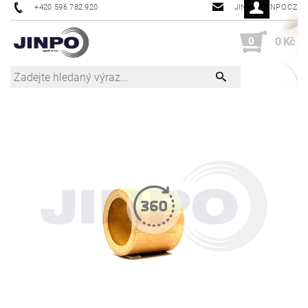
+420 596 782 920
JINPO@JINPO.CZ
0
0 Kč