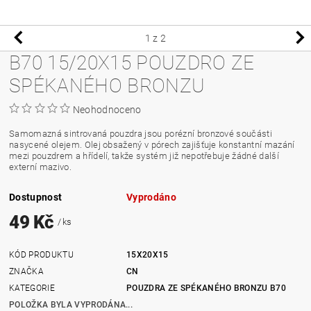
1
z 2
B70 15/20X15 POUZDRO ZE
SPÉKANÉHO BRONZU
Neohodnoceno
Samomazná sintrovaná pouzdra jsou porézní bronzové součásti
nasycené olejem. Olej obsažený v pórech zajišťuje konstantní mazání
mezi pouzdrem a hřídelí, takže systém již nepotřebuje žádné další
externí mazivo.
Dostupnost
Vyprodáno
49 Kč
/ ks
KÓD PRODUKTU
15X20X15
ZNAČKA
CN
KATEGORIE
POUZDRA ZE SPÉKANÉHO BRONZU B70
POLOŽKA BYLA VYPRODÁNA...