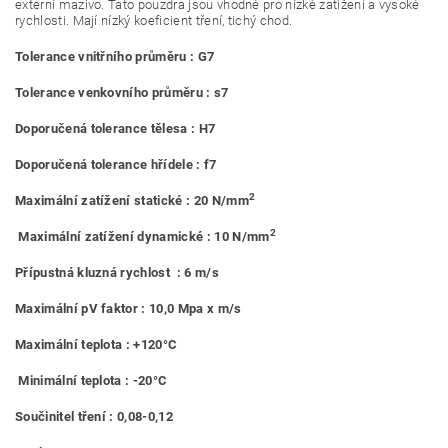
externí mazivo. Tato pouzdra jsou vhodné pro nízké zatížení a vysoké
rychlosti. Mají nízký koeficient tření, tichý chod.
Tolerance vnitřního průměru : G7
Tolerance venkovního průměru : s7
Doporučená tolerance tělesa : H7
Doporučená tolerance hřídele : f7
2
Maximální zatížení statické : 20 N/mm
2
Maximální zatížení dynamické : 10 N/mm
Přípustná kluzná rychlost : 6 m/s
Maximální pV faktor : 10,0 Mpa x m/s
Maximální teplota : +120°C
Minimální teplota : -20°C
Součinitel tření : 0,08-0,12