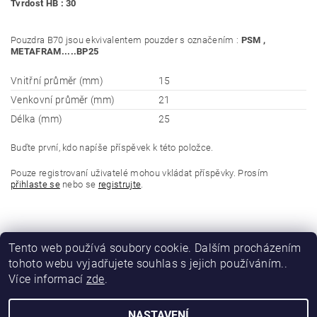
Tvrdost HB : 30
Pouzdra B70 jsou ekvivalentem pouzder s označením :
PSM ,
METAFRAM.....BP25
Vnitřní průměr (mm)
15
Venkovní průměr (mm)
21
Délka (mm)
25
Buďte první, kdo napíše příspěvek k této položce.
Pouze registrovaní uživatelé mohou vkládat příspěvky. Prosím
přihlaste se
nebo se
registrujte
.
Tento web používá soubory cookie. Dalším procházením
tohoto webu vyjadřujete souhlas s jejich používáním..
Více informací
zde
.
NASTAVENÍ