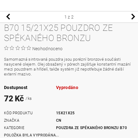
1
z 2
B70 15/21X25 POUZDRO ZE
SPÉKANÉHO BRONZU
Neohodnoceno
Samomazná sintrovaná pouzdra jsou porézní bronzové součásti
nasycené olejem. Olej obsažený v pórech zajišťuje konstantní mazání
mezi pouzdrem a hřídelí, takže systém již nepotřebuje žádné další
externí mazivo.
Dostupnost
Vyprodáno
72 Kč
/ ks
KÓD PRODUKTU
15X21X25
ZNAČKA
CN
KATEGORIE
POUZDRA ZE SPÉKANÉHO BRONZU B70
POLOŽKA BYLA VYPRODÁNA...