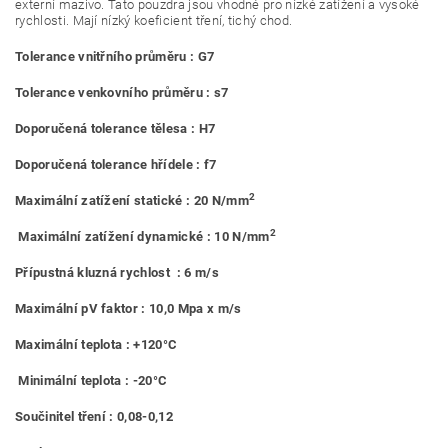
externí mazivo. Tato pouzdra jsou vhodné pro nízké zatížení a vysoké
rychlosti. Mají nízký koeficient tření, tichý chod.
Tolerance vnitřního průměru : G7
Tolerance venkovního průměru : s7
Doporučená tolerance tělesa : H7
Doporučená tolerance hřídele : f7
2
Maximální zatížení statické : 20 N/mm
2
Maximální zatížení dynamické : 10 N/mm
Přípustná kluzná rychlost : 6 m/s
Maximální pV faktor : 10,0 Mpa x m/s
Maximální teplota : +120°C
Minimální teplota : -20°C
Součinitel tření : 0,08-0,12