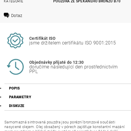
KATEGORIE
POUZDRA ZE SPÉKANÉHO BRONZU B70
Dotaz
Certifikát ISO
jsme držitelem certifikátu ISO 9001:2015
Objednávky přijaté do 12:30
doručíme následující den prostřednictvím
PPL
POPIS
PARAMETRY
DISKUZE
Samomazná sintrovaná pouzdra jsou porézní bronzové součásti
nasycené olejem. Olej obsažený v pórech zajišťuje konstantní mazání