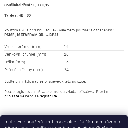
Součinitel tření : 0,08-0,12
Tvrdost HB : 30
Pouzdra B70 s přírubou jsou ekvivalentem pouzder s označením :
PSMF , METAFRAM BB.....BP25
Vnitřní průměr (mm)
16
Venkovní průměr (mm)
20
Délka (mm)
16
Průměr příruby (mm)
24
Buďte první, kdo napíše příspěvek k této položce.
Pouze registrovaní uživatelé mohou vkládat příspěvky. Prosím
přihlaste se
nebo se
registrujte
.
Tento web používá soubory cookie. Dalším procházením