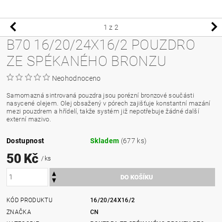
1
z 2
B70 16/20/24X16/2 POUZDRO
ZE SPÉKANÉHO BRONZU
Neohodnoceno
Samomazná sintrovaná pouzdra jsou porézní bronzové součásti
nasycené olejem. Olej obsažený v pórech zajišťuje konstantní mazání
mezi pouzdrem a hřídelí, takže systém již nepotřebuje žádné další
externí mazivo.
Dostupnost
Skladem
(677 ks)
50 Kč
/ ks
KÓD PRODUKTU
16/20/24X16/2
ZNAČKA
CN