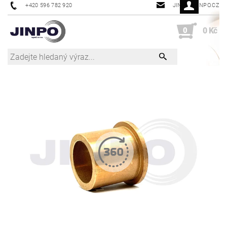
+420 596 782 920
JINPO@JINPO.CZ
0
0 Kč