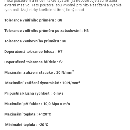
mezi pouzdrem a hřídelí, takže systém již nepotřebuje žádné další
externí mazivo. Tato pouzdra jsou vhodné pro nízké zatížení a vysoké
rychlosti. Mají nízký koeficient tření, tichý chod.
Tolerance vnitřního průměru : G8
Tolerance vnitřního průměru po zabudování : H8
Tolerance venkovního průměru : s8
Doporučená tolerance tělesa : H7
Doporučená tolerance hřídele : f7
2
Maximální zatížení statické : 20 N/mm
2
Maximální zatížení dynamické : 10 N/mm
Přípustná kluzná rychlost : 6 m/s
Maximální pV faktor : 10,0 Mpa x m/s
Maximální teplota : +120°C
Minimální teplota : -20°C