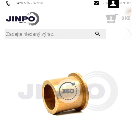
+420 596 782 920
JINPO@JINPO.CZ
0
0 Kč