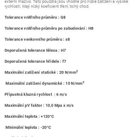
externí mazivo. Tato pouzdra jsou vhodné pro nízké zatížení a vysoké
rychlosti. Mají nízký koeficient tření, tichý chod.
Tolerance vnitřního průměru : G8
Tolerance vnitřního průměru po zabudování : H8
Tolerance venkovního průměru : s8
Doporučená tolerance tělesa : H7
Doporučená tolerance hřídele : f7
2
Maximální zatížení statické : 20 N/mm
2
Maximální zatížení dynamické : 10 N/mm
Přípustná kluzná rychlost : 6 m/s
Maximální pV faktor : 10,0 Mpa x m/s
Maximální teplota : +120°C
Minimální teplota : -20°C