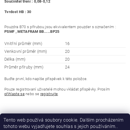
Součinitel tření : 0,08-0,12
Tvrdost HB : 30
Pouzdra B70 s přírubou jsou ekvivalentem pouzder s označením :
PSMF , METAFRAM BB.....BP25
Vnitřní průměr (mm)
16
Venkovní průměr (mm)
20
Délka (mm)
20
Průměr příruby (mm)
24
Buďte první, kdo napíše příspěvek k této položce.
Pouze registrovaní uživatelé mohou vkládat příspěvky. Prosím
přihlaste se
nebo se
registrujte
.
Tento web používá soubory cookie. Dalším procházením
tohoto webu vyjadřujete souhlas s jejich používáním..