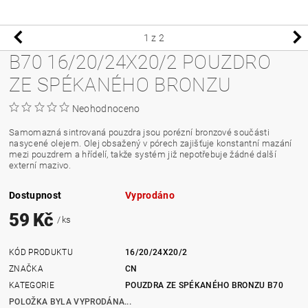
1
z 2
B70 16/20/24X20/2 POUZDRO
ZE SPÉKANÉHO BRONZU
Neohodnoceno
Samomazná sintrovaná pouzdra jsou porézní bronzové součásti
nasycené olejem. Olej obsažený v pórech zajišťuje konstantní mazání
mezi pouzdrem a hřídelí, takže systém již nepotřebuje žádné další
externí mazivo.
Dostupnost
Vyprodáno
59 Kč
/ ks
KÓD PRODUKTU
16/20/24X20/2
ZNAČKA
CN
KATEGORIE
POUZDRA ZE SPÉKANÉHO BRONZU B70
POLOŽKA BYLA VYPRODÁNA...