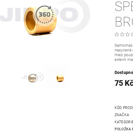
SP
BR
Samomazná
nasycené o
mezi pouzd
externí ma
Dostupno
75 K
KÓD PROD
ZNAČKA
KATEGORI
POLOŽKA 