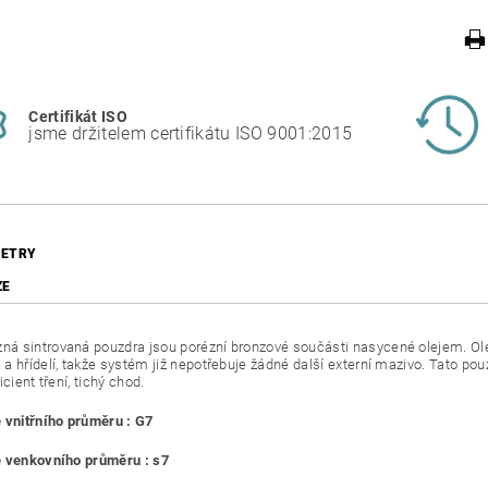
Certifikát ISO
jsme držitelem certifikátu ISO 9001:2015
ETRY
ZE
 sintrovaná pouzdra jsou porézní bronzové součásti nasycené olejem. Ole
a hřídelí, takže systém již nepotřebuje žádné další externí mazivo. Tato pouz
icient tření, tichý chod.
 vnitřního průměru : G7
 venkovního průměru : s7