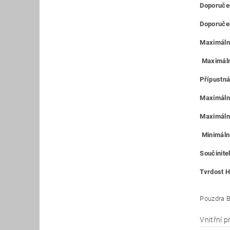
Doporučen
Doporučen
Maximální
Maximáln
Přípustná
Maximální
Maximální
Minimální
Součinitel
Tvrdost H
Pouzdra B
Vnitřní 