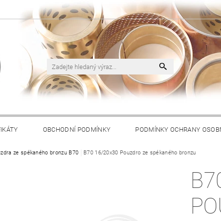
FIKÁTY
OBCHODNÍ PODMÍNKY
PODMÍNKY OCHRANY OSOB
zdra ze spékaného bronzu B70
B70 16/20x30 Pouzdro ze spékaného bronzu
B7
PO