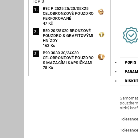
TOP 3
B92 P 2525 25/28/35X25
CELOBRONZOVÉ POUZDRO
PERFOROVANÉ
47 Kč
B50 20/28X20 BRONZOVÉ
POUZDRO S GRAFITOVÝMI
HNÍZDY
162 Kč
B90 3030 30/34X30
CELOBRONZOVÉ POUZDRO
S MAZACÍMI KAPSIČKAMI
POPIS
75 Kč
PARAM
DISKU
Samomazná
pouzdrem 
nízký koef
Tolerance
Tolerance