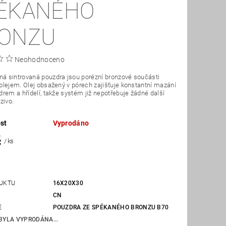
ÉKANÉHO
ONZU
Neohodnoceno
 sintrovaná pouzdra jsou porézní bronzové součásti
lejem. Olej obsažený v pórech zajišťuje konstantní mazání
rem a hřídelí, takže systém již nepotřebuje žádné další
zivo.
st
Vyprodáno
č
/ ks
UKTU
16X20X30
CN
E
POUZDRA ZE SPÉKANÉHO BRONZU B70
BYLA VYPRODÁNA...