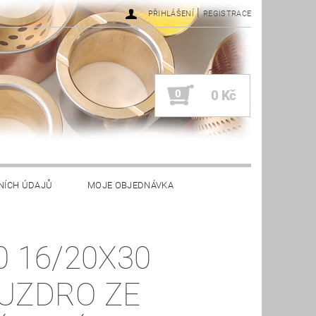
|
PŘIHLÁŠENÍ
REGISTRACE
0
0 Kč
NÍCH ÚDAJŮ
MOJE OBJEDNÁVKA
0 16/20X30
UZDRO ZE