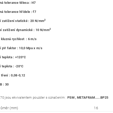
á tolerance tělesa : H7
á tolerance hřídele : f7
2
 zatížení statické : 20 N/mm
2
í zatížení dynamické : 10 N/mm
 kluzná rychlost : 6 m/s
 pV faktor : 10,0 Mpa x m/s
 teplota : +120°C
 teplota : -20°C
 tření : 0,08-0,12
B : 30
70 jsou ekvivalentem pouzder s označením :
PSM , METAFRAM.....BP25
průměr (mm)
16