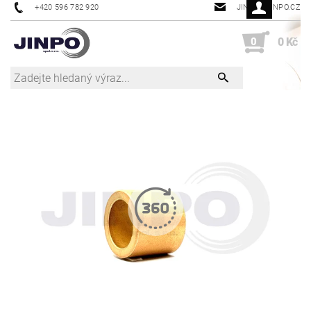
+420 596 782 920
JINPO@JINPO.CZ
0
0 Kč