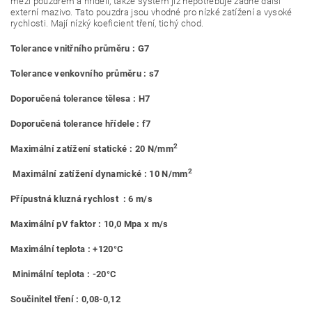
mezi pouzdrem a hřídelí, takže systém již nepotřebuje žádné další
externí mazivo. Tato pouzdra jsou vhodné pro nízké zatížení a vysoké
rychlosti. Mají nízký koeficient tření, tichý chod.
Tolerance vnitřního průměru : G7
Tolerance venkovního průměru : s7
Doporučená tolerance tělesa : H7
Doporučená tolerance hřídele : f7
2
Maximální zatížení statické : 20 N/mm
2
Maximální zatížení dynamické : 10 N/mm
Přípustná kluzná rychlost : 6 m/s
Maximální pV faktor : 10,0 Mpa x m/s
Maximální teplota : +120°C
Minimální teplota : -20°C
Součinitel tření : 0,08-0,12