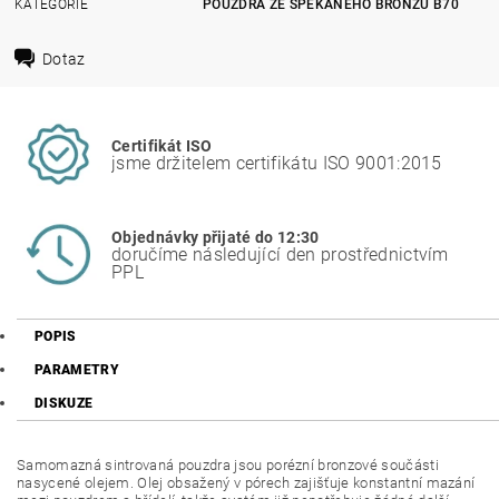
KATEGORIE
POUZDRA ZE SPÉKANÉHO BRONZU B70
Dotaz
Certifikát ISO
jsme držitelem certifikátu ISO 9001:2015
Objednávky přijaté do 12:30
doručíme následující den prostřednictvím
PPL
POPIS
PARAMETRY
DISKUZE
Samomazná sintrovaná pouzdra jsou porézní bronzové součásti
nasycené olejem. Olej obsažený v pórech zajišťuje konstantní mazání