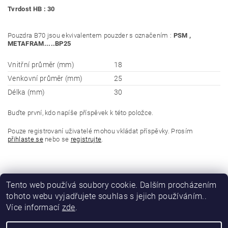
Tvrdost HB : 30
Pouzdra B70 jsou ekvivalentem pouzder s označením :
PSM ,
METAFRAM.....BP25
Vnitřní průměr (mm)
18
Venkovní průměr (mm)
25
Délka (mm)
30
Buďte první, kdo napíše příspěvek k této položce.
Pouze registrovaní uživatelé mohou vkládat příspěvky. Prosím
přihlaste se
nebo se
registrujte
.
Tento web používá soubory cookie. Dalším procházením
tohoto webu vyjadřujete souhlas s jejich používáním..
Více informací
zde
.