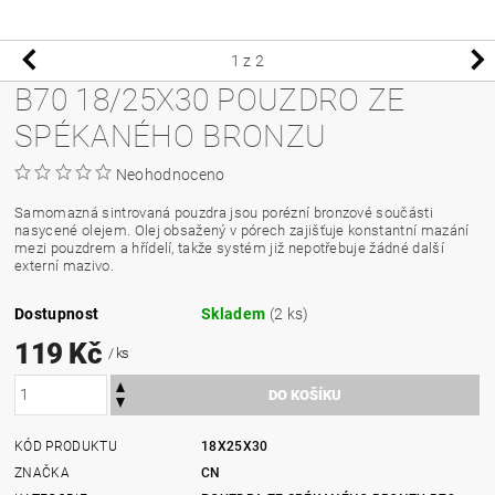
1
z 2
B70 18/25X30 POUZDRO ZE
SPÉKANÉHO BRONZU
Neohodnoceno
Samomazná sintrovaná pouzdra jsou porézní bronzové součásti
nasycené olejem. Olej obsažený v pórech zajišťuje konstantní mazání
mezi pouzdrem a hřídelí, takže systém již nepotřebuje žádné další
externí mazivo.
Dostupnost
Skladem
(2 ks)
119 Kč
/ ks
KÓD PRODUKTU
18X25X30
ZNAČKA
CN