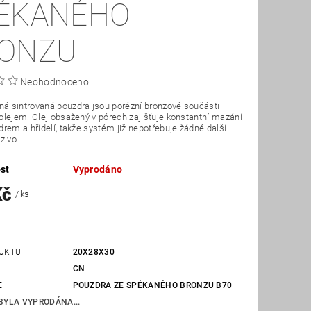
ÉKANÉHO
ONZU
Neohodnoceno
 sintrovaná pouzdra jsou porézní bronzové součásti
lejem. Olej obsažený v pórech zajišťuje konstantní mazání
rem a hřídelí, takže systém již nepotřebuje žádné další
zivo.
st
Vyprodáno
Kč
/ ks
UKTU
20X28X30
CN
E
POUZDRA ZE SPÉKANÉHO BRONZU B70
BYLA VYPRODÁNA...