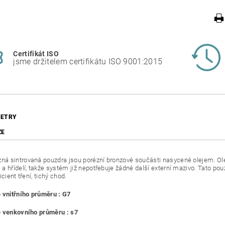
Certifikát ISO
jsme držitelem certifikátu ISO 9001:2015
ETRY
ZE
 sintrovaná pouzdra jsou porézní bronzové součásti nasycené olejem. Ole
a hřídelí, takže systém již nepotřebuje žádné další externí mazivo. Tato pouz
icient tření, tichý chod.
 vnitřního průměru : G7
 venkovního průměru : s7