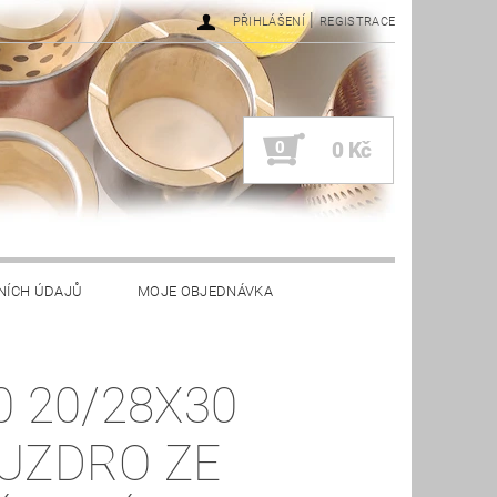
|
PŘIHLÁŠENÍ
REGISTRACE
0
0 Kč
NÍCH ÚDAJŮ
MOJE OBJEDNÁVKA
0 20/28X30
UZDRO ZE