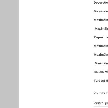
Doporučen
Doporučen
Maximální
Maximáln
Přípustná
Maximální
Maximální
Minimální
Součinitel
Tvrdost H
Pouzdra B
Vnitřní 