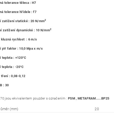
á tolerance tělesa : H7
á tolerance hřídele : f7
2
 zatížení statické : 20 N/mm
2
í zatížení dynamické : 10 N/mm
 kluzná rychlost : 6 m/s
 pV faktor : 10,0 Mpa x m/s
 teplota : +120°C
 teplota : -20°C
 tření : 0,08-0,12
B : 30
70 jsou ekvivalentem pouzder s označením :
PSM , METAFRAM.....BP25
průměr (mm)
20