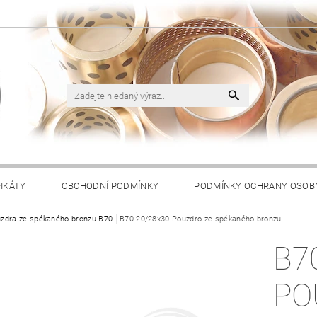
FIKÁTY
OBCHODNÍ PODMÍNKY
PODMÍNKY OCHRANY OSOB
zdra ze spékaného bronzu B70
B70 20/28x30 Pouzdro ze spékaného bronzu
B7
PO