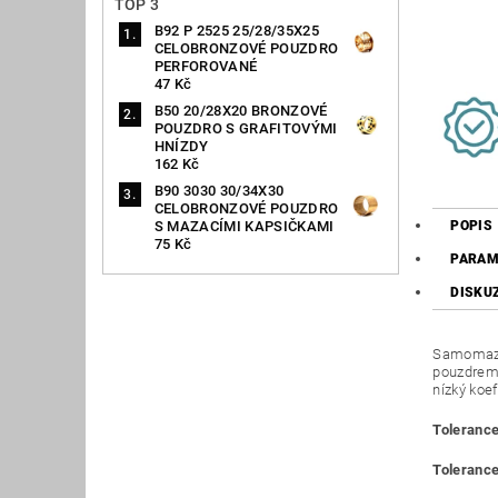
TOP 3
B92 P 2525 25/28/35X25
CELOBRONZOVÉ POUZDRO
PERFOROVANÉ
47 Kč
B50 20/28X20 BRONZOVÉ
POUZDRO S GRAFITOVÝMI
HNÍZDY
162 Kč
B90 3030 30/34X30
CELOBRONZOVÉ POUZDRO
S MAZACÍMI KAPSIČKAMI
POPIS
75 Kč
PARAM
DISKU
Samomazná
pouzdrem 
nízký koef
Tolerance
Tolerance