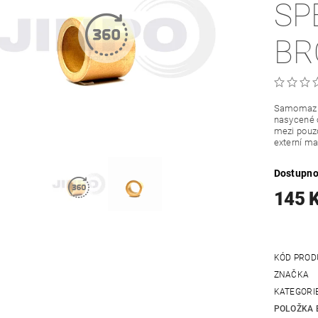
SP
BR
Samomazná
nasycené o
mezi pouzd
externí ma
Dostupno
145 
KÓD PROD
ZNAČKA
KATEGORI
POLOŽKA 