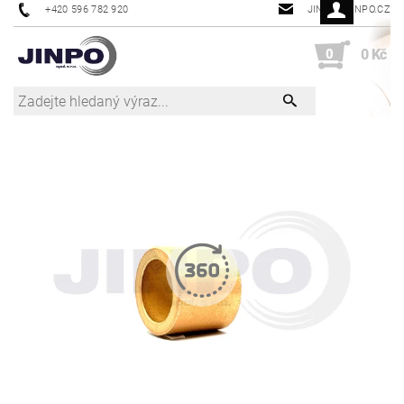
+420 596 782 920
JINPO@JINPO.CZ
0
0 Kč