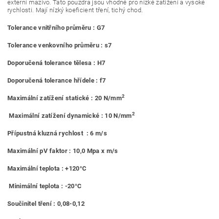
externí mazivo. Tato pouzdra jsou vhodné pro nízké zatížení a vysoké
rychlosti. Mají nízký koeficient tření, tichý chod.
Tolerance vnitřního průměru : G7
Tolerance venkovního průměru : s7
Doporučená tolerance tělesa : H7
Doporučená tolerance hřídele : f7
2
Maximální zatížení statické : 20 N/mm
2
Maximální zatížení dynamické : 10 N/mm
Přípustná kluzná rychlost : 6 m/s
Maximální pV faktor : 10,0 Mpa x m/s
Maximální teplota : +120°C
Minimální teplota : -20°C
Součinitel tření : 0,08-0,12