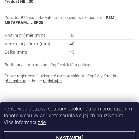
Tvrdost HB : 30
Pouzdra B70 jsou ekvivalentem pouzder s označením :
PSM ,
METAFRAM.....BP25
Vnitřní průměr (mm)
35
Venkovní průměr (mm)
40
Délka (mm)
45
Buďte první, kdo napíše příspěvek k této položce.
Pouze registrovaní uživatelé mohou vkládat příspěvky. Prosím
přihlaste se
nebo se
registrujte
.
Tento web používá soubory cookie. Dalším procházením
tohoto webu vyjadřujete souhlas s jejich používáním..
Více informací
zde
.
NASTAVENÍ