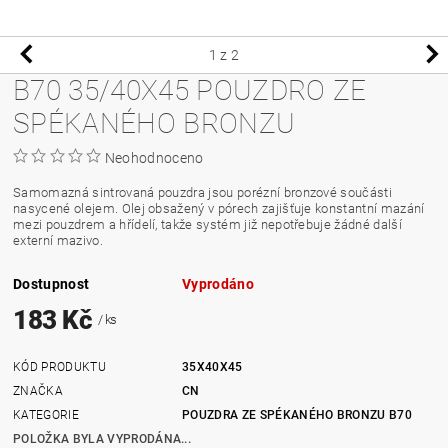
1
z 2
B70 35/40X45 POUZDRO ZE
SPÉKANÉHO BRONZU
Neohodnoceno
Samomazná sintrovaná pouzdra jsou porézní bronzové součásti
nasycené olejem. Olej obsažený v pórech zajišťuje konstantní mazání
mezi pouzdrem a hřídelí, takže systém již nepotřebuje žádné další
externí mazivo.
Dostupnost
Vyprodáno
183 Kč
/ ks
KÓD PRODUKTU
35X40X45
ZNAČKA
CN
KATEGORIE
POUZDRA ZE SPÉKANÉHO BRONZU B70
POLOŽKA BYLA VYPRODÁNA...