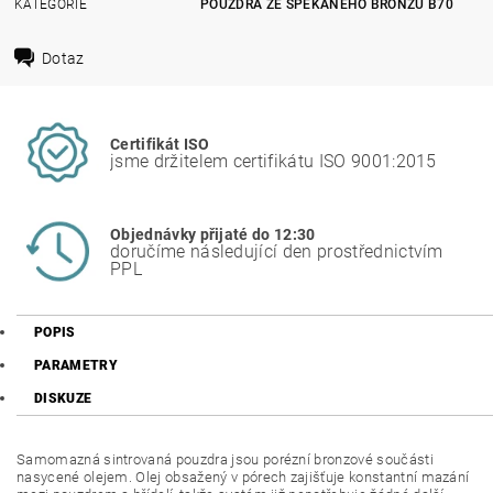
KATEGORIE
POUZDRA ZE SPÉKANÉHO BRONZU B70
Dotaz
Certifikát ISO
jsme držitelem certifikátu ISO 9001:2015
Objednávky přijaté do 12:30
doručíme následující den prostřednictvím
PPL
POPIS
PARAMETRY
DISKUZE
Samomazná sintrovaná pouzdra jsou porézní bronzové součásti
nasycené olejem. Olej obsažený v pórech zajišťuje konstantní mazání