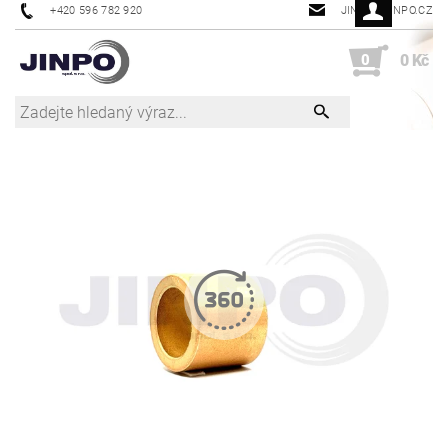
+420 596 782 920
JINPO@JINPO.CZ
0
0 Kč