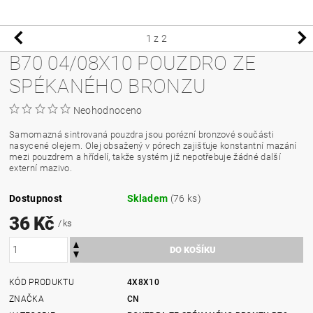
1
z 2
B70 04/08X10 POUZDRO ZE
SPÉKANÉHO BRONZU
Neohodnoceno
Samomazná sintrovaná pouzdra jsou porézní bronzové součásti
nasycené olejem. Olej obsažený v pórech zajišťuje konstantní mazání
mezi pouzdrem a hřídelí, takže systém již nepotřebuje žádné další
externí mazivo.
Dostupnost
Skladem
(76 ks)
36 Kč
/ ks
KÓD PRODUKTU
4X8X10
ZNAČKA
CN