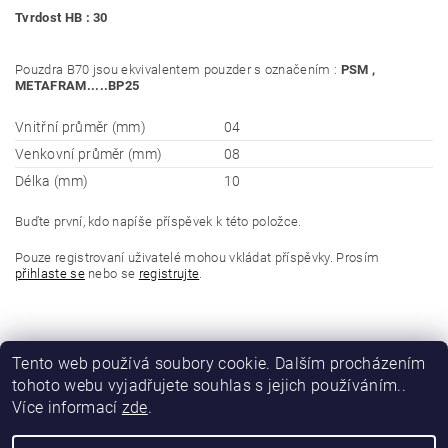
Tvrdost HB : 30
Pouzdra B70 jsou ekvivalentem pouzder s označením :
PSM ,
METAFRAM.....BP25
Vnitřní průměr (mm)
04
Venkovní průměr (mm)
08
Délka (mm)
10
Buďte první, kdo napíše příspěvek k této položce.
Pouze registrovaní uživatelé mohou vkládat příspěvky. Prosím
přihlaste se
nebo se
registrujte
.
Tento web používá soubory cookie. Dalším procházením
tohoto webu vyjadřujete souhlas s jejich používáním..
Více informací
zde
.