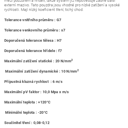
mezi pouzdrem a hřídelí, takže systém již nepotřebuje žádné další
externí mazivo. Tato pouzdra jsou vhodné pro nízké zatížení a vysoké
rychlosti. Mají nízký koeficient tření, tichý chod.
Tolerance vnitřního průměru : G7
Tolerance venkovního průměru : s7
Doporučená tolerance tělesa : H7
Doporučená tolerance hřídele : f7
2
Maximální zatížení statické : 20 N/mm
2
Maximální zatížení dynamické : 10 N/mm
Přípustná kluzná rychlost : 6 m/s
Maximální pV faktor : 10,0 Mpa x m/s
Maximální teplota : +120°C
Minimální teplota : -20°C
Součinitel tření : 0,08-0,12