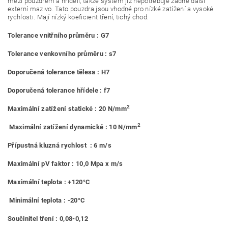
mezi pouzdrem a hřídelí, takže systém již nepotřebuje žádné další
externí mazivo. Tato pouzdra jsou vhodné pro nízké zatížení a vysoké
rychlosti. Mají nízký koeficient tření, tichý chod.
Tolerance vnitřního průměru : G7
Tolerance venkovního průměru : s7
Doporučená tolerance tělesa : H7
Doporučená tolerance hřídele : f7
2
Maximální zatížení statické : 20 N/mm
2
Maximální zatížení dynamické : 10 N/mm
Přípustná kluzná rychlost : 6 m/s
Maximální pV faktor : 10,0 Mpa x m/s
Maximální teplota : +120°C
Minimální teplota : -20°C
Součinitel tření : 0,08-0,12