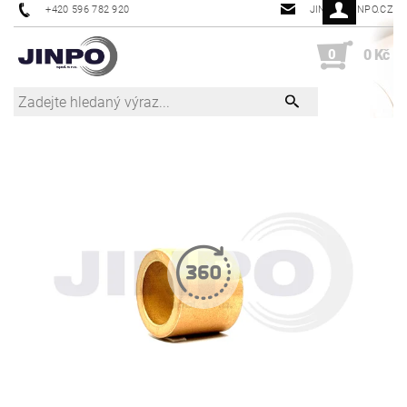
+420 596 782 920
JINPO@JINPO.CZ
0
0 Kč