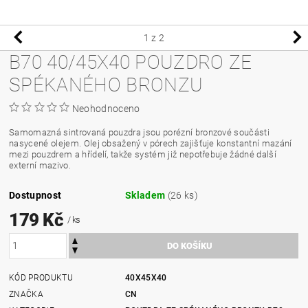
1
z 2
B70 40/45X40 POUZDRO ZE
SPÉKANÉHO BRONZU
Neohodnoceno
Samomazná sintrovaná pouzdra jsou porézní bronzové součásti
nasycené olejem. Olej obsažený v pórech zajišťuje konstantní mazání
mezi pouzdrem a hřídelí, takže systém již nepotřebuje žádné další
externí mazivo.
Dostupnost
Skladem
(26 ks)
179 Kč
/ ks
KÓD PRODUKTU
40X45X40
ZNAČKA
CN