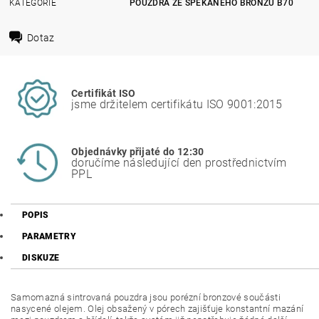
KATEGORIE
POUZDRA ZE SPÉKANÉHO BRONZU B70
Dotaz
Certifikát ISO
jsme držitelem certifikátu ISO 9001:2015
Objednávky přijaté do 12:30
doručíme následující den prostřednictvím
PPL
POPIS
PARAMETRY
DISKUZE
Samomazná sintrovaná pouzdra jsou porézní bronzové součásti
nasycené olejem. Olej obsažený v pórech zajišťuje konstantní mazání