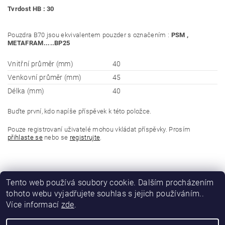
Tvrdost HB : 30
Pouzdra B70 jsou ekvivalentem pouzder s označením :
PSM ,
METAFRAM.....BP25
Vnitřní průměr (mm)
40
Venkovní průměr (mm)
45
Délka (mm)
40
Buďte první, kdo napíše příspěvek k této položce.
Pouze registrovaní uživatelé mohou vkládat příspěvky. Prosím
přihlaste se
nebo se
registrujte
.
Tento web používá soubory cookie. Dalším procházením
tohoto webu vyjadřujete souhlas s jejich používáním..
Více informací
zde
.