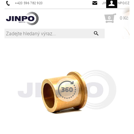
+420 596 782 920
JINPO@JINPO.CZ
0
0 Kč