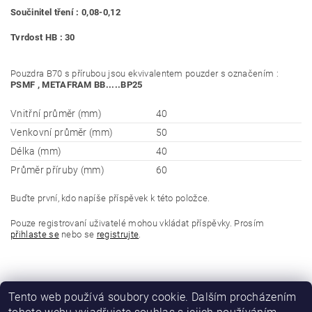
Součinitel tření : 0,08-0,12
Tvrdost HB : 30
Pouzdra B70 s přírubou jsou ekvivalentem pouzder s označením :
PSMF , METAFRAM BB.....BP25
Vnitřní průměr (mm)
40
Venkovní průměr (mm)
50
Délka (mm)
40
Průměr příruby (mm)
60
Buďte první, kdo napíše příspěvek k této položce.
Pouze registrovaní uživatelé mohou vkládat příspěvky. Prosím
přihlaste se
nebo se
registrujte
.
Tento web používá soubory cookie. Dalším procházením