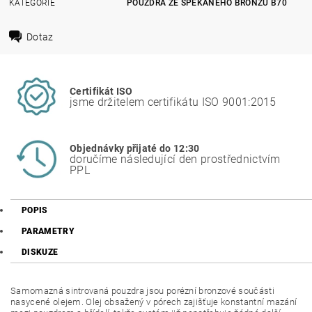
KATEGORIE
POUZDRA ZE SPÉKANÉHO BRONZU B70
Dotaz
Certifikát ISO
jsme držitelem certifikátu ISO 9001:2015
Objednávky přijaté do 12:30
doručíme následující den prostřednictvím
PPL
POPIS
PARAMETRY
DISKUZE
Samomazná sintrovaná pouzdra jsou porézní bronzové součásti
nasycené olejem. Olej obsažený v pórech zajišťuje konstantní mazání