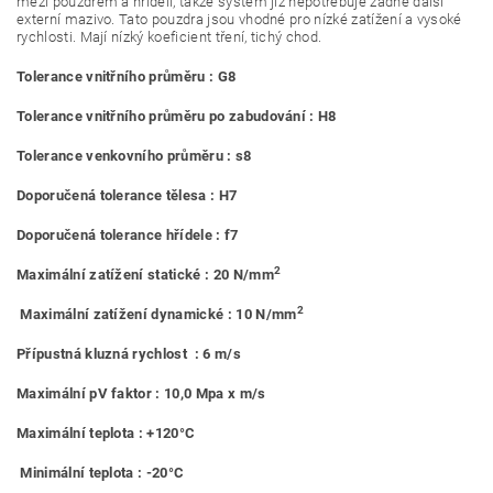
mezi pouzdrem a hřídelí, takže systém již nepotřebuje žádné další
externí mazivo. Tato pouzdra jsou vhodné pro nízké zatížení a vysoké
rychlosti. Mají nízký koeficient tření, tichý chod.
Tolerance vnitřního průměru : G8
Tolerance vnitřního průměru po zabudování : H8
Tolerance venkovního průměru : s8
Doporučená tolerance tělesa : H7
Doporučená tolerance hřídele : f7
2
Maximální zatížení statické : 20 N/mm
2
Maximální zatížení dynamické : 10 N/mm
Přípustná kluzná rychlost : 6 m/s
Maximální pV faktor : 10,0 Mpa x m/s
Maximální teplota : +120°C
Minimální teplota : -20°C