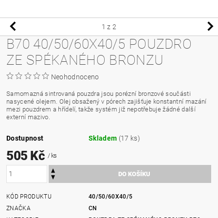
1
z 2
B70 40/50/60X40/5 POUZDRO
ZE SPÉKANÉHO BRONZU
Neohodnoceno
Samomazná sintrovaná pouzdra jsou porézní bronzové součásti
nasycené olejem. Olej obsažený v pórech zajišťuje konstantní mazání
mezi pouzdrem a hřídelí, takže systém již nepotřebuje žádné další
externí mazivo.
Dostupnost
Skladem
(17 ks)
505 Kč
/ ks
KÓD PRODUKTU
40/50/60X40/5
ZNAČKA
CN