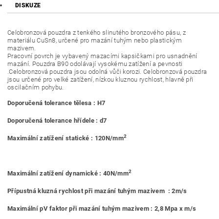
DISKUZE
Celobronzová pouzdra z tenkého slinutého bronzového pásu, z
materiálu CuSn8, určené pro mazání tuhým nebo plastickým
mazivem.
Pracovní povrch je vybavený mazacími kapsičkami pro usnadnění
mazání. Pouzdra B90 odolávají vysokému zatížení a pevnosti
.Celobronzová pouzdra jsou odolná vůči korozi. Celobronzová pouzdra
jsou určené pro velké zatížení, nízkou kluznou rychlost, hlavně při
oscilačním pohybu.
Doporučená tolerance tělesa : H7
Doporučená tolerance hřídele : d7
2
Maximální zatížení statické : 120N/mm
2
Maximální zatížení dynamické : 40N/mm
Přípustná kluzná rychlost při mazání tuhým mazivem : 2m/s
Maximální pV faktor při mazání tuhým mazivem : 2,8 Mpa x m/s