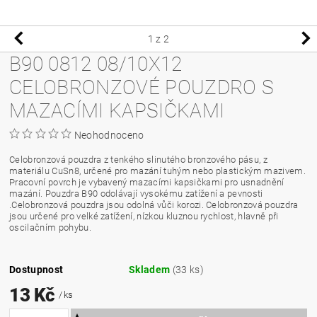
1
z 2
B90 0812 08/10X12
CELOBRONZOVÉ POUZDRO S
MAZACÍMI KAPSIČKAMI
Neohodnoceno
Celobronzová pouzdra z tenkého slinutého bronzového pásu, z
materiálu CuSn8, určené pro mazání tuhým nebo plastickým mazivem.
Pracovní povrch je vybavený mazacími kapsičkami pro usnadnění
mazání. Pouzdra B90 odolávají vysokému zatížení a pevnosti
.Celobronzová pouzdra jsou odolná vůči korozi. Celobronzová pouzdra
jsou určené pro velké zatížení, nízkou kluznou rychlost, hlavně při
oscilačním pohybu.
Dostupnost
Skladem
(33 ks)
13 Kč
/ ks