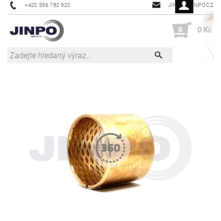
+420 596 782 920
JINPO@JINPO.CZ
0
0 Kč