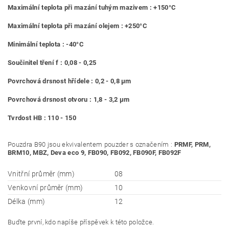
Maximální teplota při mazání tuhým mazivem : +150°C
Maximální teplota při mazání olejem : +250°C
Minimální teplota : -40°C
Součinitel tření f : 0,08 - 0,25
Povrchová drsnost hřídele : 0,2 - 0,8 μm
Povrchová drsnost otvoru : 1,8 - 3,2 μm
Tvrdost HB : 110 - 150
Pouzdra B90 jsou ekvivalentem pouzder s označením :
PRMF, PRM,
BRM10, MBZ, Deva eco 9, FB090, FB092, FB090F, FB092F
Vnitřní průměr (mm)
08
Venkovní průměr (mm)
10
Délka (mm)
12
Buďte první, kdo napíše příspěvek k této položce.