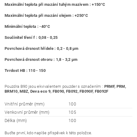
Maximální teplota při mazání tuhým mazivem : +150°C
Maximální teplota při mazání olejem : +250°C
Minimální teplota : -40°C
Součinitel tření f : 0,08 - 0,25
Povrchová drsnost hřídele : 0,2 - 0,8 μm
Povrchová drsnost otvoru : 1,8 - 3,2 μm
Tvrdost HB : 110 - 150
Pouzdra B90 jsou ekvivalentem pouzder s označením :
PRMF, PRM,
BRM10, MBZ, Deva eco 9, FB090, FB092, FB090F, FB092F
Vnitřní průměr (mm)
100
Venkovní průměr (mm)
105
Délka (mm)
100
Buďte první, kdo napíše příspěvek k této položce.