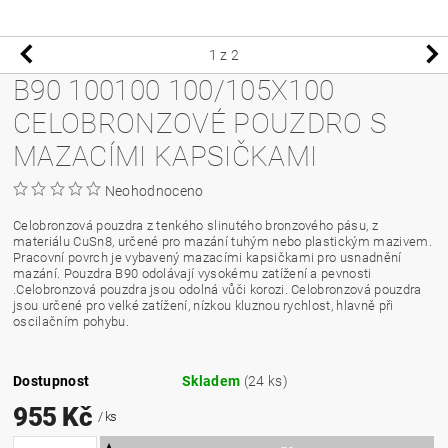
1
z 2
B90 100100 100/105X100
CELOBRONZOVÉ POUZDRO S
MAZACÍMI KAPSIČKAMI
Neohodnoceno
Celobronzová pouzdra z tenkého slinutého bronzového pásu, z
materiálu CuSn8, určené pro mazání tuhým nebo plastickým mazivem.
Pracovní povrch je vybavený mazacími kapsičkami pro usnadnění
mazání. Pouzdra B90 odolávají vysokému zatížení a pevnosti
.Celobronzová pouzdra jsou odolná vůči korozi. Celobronzová pouzdra
jsou určené pro velké zatížení, nízkou kluznou rychlost, hlavně při
oscilačním pohybu.
Dostupnost
Skladem
(24 ks)
955 Kč
/ ks