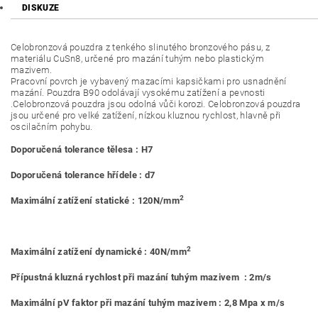
DISKUZE
Celobronzová pouzdra z tenkého slinutého bronzového pásu, z
materiálu CuSn8, určené pro mazání tuhým nebo plastickým
mazivem.
Pracovní povrch je vybavený mazacími kapsičkami pro usnadnění
mazání. Pouzdra B90 odolávají vysokému zatížení a pevnosti
.Celobronzová pouzdra jsou odolná vůči korozi. Celobronzová pouzdra
jsou určené pro velké zatížení, nízkou kluznou rychlost, hlavně při
oscilačním pohybu.
Doporučená tolerance tělesa : H7
Doporučená tolerance hřídele : d7
2
Maximální zatížení statické : 120N/mm
2
Maximální zatížení dynamické : 40N/mm
Přípustná kluzná rychlost při mazání tuhým mazivem : 2m/s
Maximální pV faktor při mazání tuhým mazivem : 2,8 Mpa x m/s