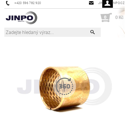
+420 596 782 920
JINPO@JINPO.CZ
0
0 Kč