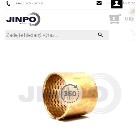
+420 596 782 920
JINPO@JINPO.CZ
0
0 Kč