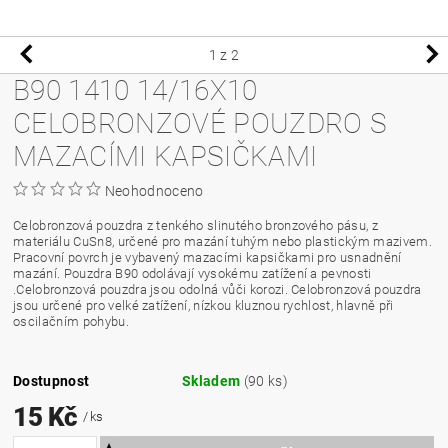
1
z 2
B90 1410 14/16X10
CELOBRONZOVÉ POUZDRO S
MAZACÍMI KAPSIČKAMI
Neohodnoceno
Celobronzová pouzdra z tenkého slinutého bronzového pásu, z
materiálu CuSn8, určené pro mazání tuhým nebo plastickým mazivem.
Pracovní povrch je vybavený mazacími kapsičkami pro usnadnění
mazání. Pouzdra B90 odolávají vysokému zatížení a pevnosti
.Celobronzová pouzdra jsou odolná vůči korozi. Celobronzová pouzdra
jsou určené pro velké zatížení, nízkou kluznou rychlost, hlavně při
oscilačním pohybu.
Dostupnost
Skladem
(90 ks)
15 Kč
/ ks