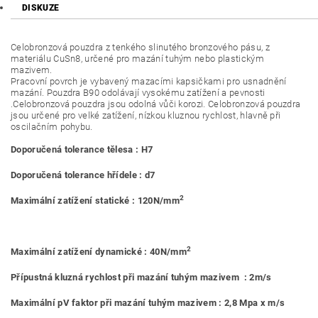
DISKUZE
Celobronzová pouzdra z tenkého slinutého bronzového pásu, z
materiálu CuSn8, určené pro mazání tuhým nebo plastickým
mazivem.
Pracovní povrch je vybavený mazacími kapsičkami pro usnadnění
mazání. Pouzdra B90 odolávají vysokému zatížení a pevnosti
.Celobronzová pouzdra jsou odolná vůči korozi. Celobronzová pouzdra
jsou určené pro velké zatížení, nízkou kluznou rychlost, hlavně při
oscilačním pohybu.
Doporučená tolerance tělesa : H7
Doporučená tolerance hřídele : d7
2
Maximální zatížení statické : 120N/mm
2
Maximální zatížení dynamické : 40N/mm
Přípustná kluzná rychlost při mazání tuhým mazivem : 2m/s
Maximální pV faktor při mazání tuhým mazivem : 2,8 Mpa x m/s