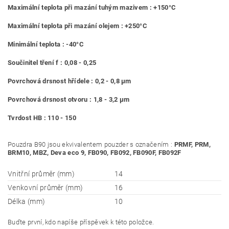
Maximální teplota při mazání tuhým mazivem : +150°C
Maximální teplota při mazání olejem : +250°C
Minimální teplota : -40°C
Součinitel tření f : 0,08 - 0,25
Povrchová drsnost hřídele : 0,2 - 0,8 μm
Povrchová drsnost otvoru : 1,8 - 3,2 μm
Tvrdost HB : 110 - 150
Pouzdra B90 jsou ekvivalentem pouzder s označením :
PRMF, PRM,
BRM10, MBZ, Deva eco 9, FB090, FB092, FB090F, FB092F
Vnitřní průměr (mm)
14
Venkovní průměr (mm)
16
Délka (mm)
10
Buďte první, kdo napíše příspěvek k této položce.