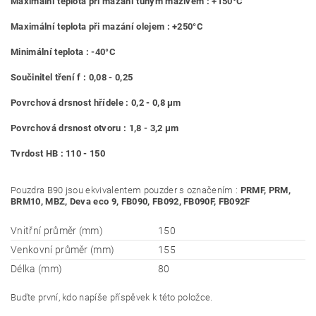
Maximální teplota při mazání tuhým mazivem : +150°C
Maximální teplota při mazání olejem : +250°C
Minimální teplota : -40°C
Součinitel tření f : 0,08 - 0,25
Povrchová drsnost hřídele : 0,2 - 0,8 μm
Povrchová drsnost otvoru : 1,8 - 3,2 μm
Tvrdost HB : 110 - 150
Pouzdra B90 jsou ekvivalentem pouzder s označením :
PRMF, PRM,
BRM10, MBZ, Deva eco 9, FB090, FB092, FB090F, FB092F
Vnitřní průměr (mm)
150
Venkovní průměr (mm)
155
Délka (mm)
80
Buďte první, kdo napíše příspěvek k této položce.