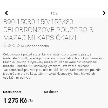
1
z 2
B90 15080 150/155X80
CELOBRONZOVÉ POUZDRO S
MAZACÍMI KAPSIČKAMI
Neohodnoceno
Celobronzová pouzdra z tenkého slinutého bronzového pásu, z
materiálu CuSn8, určené pro mazání tuhým nebo plastickým mazivem.
Pracovní povrch je vybavený mazacími kapsičkami pro usnadnění
mazání. Pouzdra B90 odolávají vysokému zatížení a pevnosti
.Celobronzová pouzdra jsou odolná vůči korozi. Celobronzová pouzdra
jsou určené pro velké zatížení, nízkou kluznou rychlost, hlavně při
oscilačním pohybu.
Dostupnost
Na dotaz
1 275 Kč
/ ks