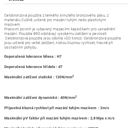
Celobronzová pouzdra z tenkého slinutého bronzového pásu, z
materiálu CuSn8, určené pro mazání tuhým nebo plastickým
mazivem.
Pracovní povrch je vybavený mazacími kapsičkami pro usnadnění
mazání. Pouzdra B90 odolávají vysokému zatížení a pevnosti
.Celobronzová pouzdra jsou odolná vůči korozi. Celobronzová pouzdra
jsou určené pro velké zatížení, nízkou kluznou rychlost, hlavně při
oscilačním pohybu.
Doporučená tolerance tělesa : H7
Doporučená tolerance hřídele : d7
2
Maximální zatížení statické : 120N/mm
2
Maximální zatížení dynamické : 40N/mm
Přípustná kluzná rychlost při mazání tuhým mazivem : 2m/s
Maximální pV faktor při mazání tuhým mazivem : 2,8 Mpa x m/s