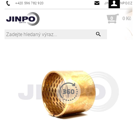
+420 596 782 920
JINPO@JINPO.CZ
0
0 Kč