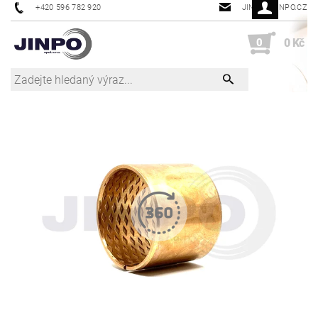
+420 596 782 920
JINPO@JINPO.CZ
0
0 Kč