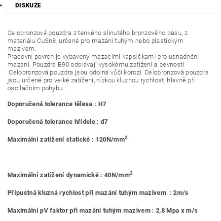
DISKUZE
Celobronzová pouzdra z tenkého slinutého bronzového pásu, z
materiálu CuSn8, určené pro mazání tuhým nebo plastickým
mazivem.
Pracovní povrch je vybavený mazacími kapsičkami pro usnadnění
mazání. Pouzdra B90 odolávají vysokému zatížení a pevnosti
.Celobronzová pouzdra jsou odolná vůči korozi. Celobronzová pouzdra
jsou určené pro velké zatížení, nízkou kluznou rychlost, hlavně při
oscilačním pohybu.
Doporučená tolerance tělesa : H7
Doporučená tolerance hřídele : d7
2
Maximální zatížení statické : 120N/mm
2
Maximální zatížení dynamické : 40N/mm
Přípustná kluzná rychlost při mazání tuhým mazivem : 2m/s
Maximální pV faktor při mazání tuhým mazivem : 2,8 Mpa x m/s