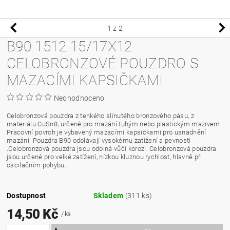
1
z 2
B90 1512 15/17X12
CELOBRONZOVÉ POUZDRO S
MAZACÍMI KAPSIČKAMI
Neohodnoceno
Celobronzová pouzdra z tenkého slinutého bronzového pásu, z
materiálu CuSn8, určené pro mazání tuhým nebo plastickým mazivem.
Pracovní povrch je vybavený mazacími kapsičkami pro usnadnění
mazání. Pouzdra B90 odolávají vysokému zatížení a pevnosti
.Celobronzová pouzdra jsou odolná vůči korozi. Celobronzová pouzdra
jsou určené pro velké zatížení, nízkou kluznou rychlost, hlavně při
oscilačním pohybu.
Dostupnost
Skladem
(311 ks)
14,50 Kč
/ ks