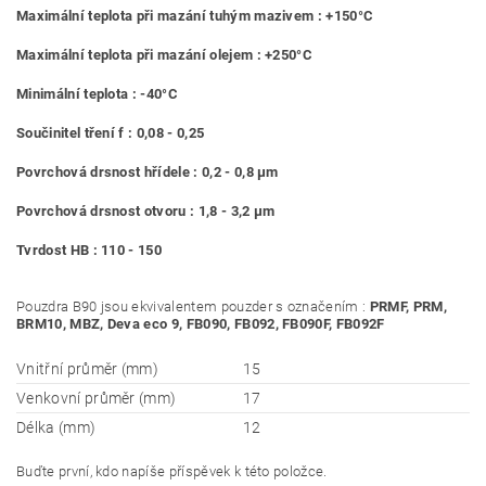
Maximální teplota při mazání tuhým mazivem : +150°C
Maximální teplota při mazání olejem : +250°C
Minimální teplota : -40°C
Součinitel tření f : 0,08 - 0,25
Povrchová drsnost hřídele : 0,2 - 0,8 μm
Povrchová drsnost otvoru : 1,8 - 3,2 μm
Tvrdost HB : 110 - 150
Pouzdra B90 jsou ekvivalentem pouzder s označením :
PRMF, PRM,
BRM10, MBZ, Deva eco 9, FB090, FB092, FB090F, FB092F
Vnitřní průměr (mm)
15
Venkovní průměr (mm)
17
Délka (mm)
12
Buďte první, kdo napíše příspěvek k této položce.