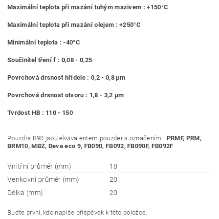
Maximální teplota při mazání tuhým mazivem : +150°C
Maximální teplota při mazání olejem : +250°C
Minimální teplota : -40°C
Součinitel tření f : 0,08 - 0,25
Povrchová drsnost hřídele : 0,2 - 0,8 μm
Povrchová drsnost otvoru : 1,8 - 3,2 μm
Tvrdost HB : 110 - 150
Pouzdra B90 jsou ekvivalentem pouzder s označením :
PRMF, PRM,
BRM10, MBZ, Deva eco 9, FB090, FB092, FB090F, FB092F
Vnitřní průměr (mm)
18
Venkovní průměr (mm)
20
Délka (mm)
20
Buďte první, kdo napíše příspěvek k této položce.