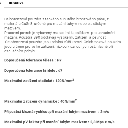
DISKUZE
Celobronzová pouzdra z tenkého slinutého bronzového pásu, z
materiálu CuSn8, určené pro mazání tuhým nebo plastickým
mazivem.
Pracovní povrch je vybavený mazacími kapsičkami pro usnadnění
mazání. Pouzdra B90 odolávají vysokému zatížení a pevnosti
.Celobronzová pouzdra jsou odolná vůči korozi. Celobronzová pouzdra
jsou určené pro velké zatížení, nízkou kluznou rychlost, hlavně při
oscilačním pohybu.
Doporučená tolerance tělesa : H7
Doporučená tolerance hřídele : d7
2
Maximální zatížení statické : 120N/mm
2
Maximální zatížení dynamické : 40N/mm
Přípustná kluzná rychlost při mazání tuhým mazivem : 2m/s
Maximální pV faktor při mazání tuhým mazivem : 2,8 Mpa x m/s