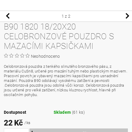
1
z 2
B90 1820 18/20X20
CELOBRONZOVÉ POUZDRO S
MAZACÍMI KAPSIČKAMI
Neohodnoceno
Celobronzová pouzdra z tenkého slinutého bronzového pásu, z
materiálu CuSn8, určené pro mazání tuhým nebo plastickým mazivem.
Pracovní povrch je vybavený mazacími kapsičkami pro usnadnění
mazání. Pouzdra B90 odolávají vysokému zatížení a pevnosti
.Celobronzová pouzdra jsou odolná vůči korozi. Celobronzová pouzdra
jsou určené pro velké zatížení, nízkou kluznou rychlost, hlavně při
oscilačním pohybu.
Dostupnost
Skladem
(61 ks)
22 Kč
/ ks