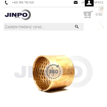
+420 596 782 920
JINPO@JINPO.CZ
0
0 Kč