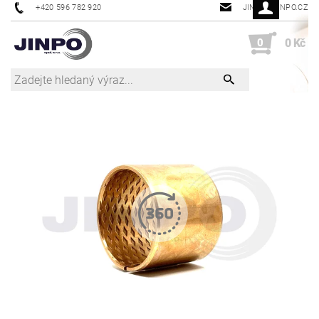
+420 596 782 920
JINPO@JINPO.CZ
0
0 Kč