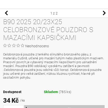
1
z 2
B90 2025 20/23X25
CELOBRONZOVÉ POUZDRO S
MAZACÍMI KAPSIČKAMI
Neohodnoceno
Celobronzová pouzdra z tenkého slinutého bronzového pásu, z
materiálu CuSn8, určené pro mazání tuhým nebo plastickým mazivem.
Pracovní povrch je vybavený mazacími kapsičkami pro usnadnění
mazání. Pouzdra B90 odolávají vysokému zatížení a pevnosti
.Celobronzová pouzdra jsou odolná vůči korozi. Celobronzová pouzdra
jsou určené pro velké zatížení, nízkou kluznou rychlost, hlavně při
oscilačním pohybu.
Dostupnost
Skladem
(785 ks)
34 Kč
/ ks