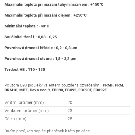
Maximální teplota při mazání tuhým mazivem : +150°C
Maximální teplota při mazání olejem : +250°C
Minimální teplota : -40°C
Součinitel tření f : 0,08 - 0,25
Povrchová drsnost hřídele : 0,2 - 0,8 μm
Povrchová drsnost otvoru : 1,8 - 3,2 μm
Tvrdost HB : 110 - 150
Pouzdra B90 jsou ekvivalentem pouzder s označením :
PRMF, PRM,
BRM10, MBZ, Deva eco 9, FB090, FB092, FB090F, FB092F
Vnitřní průměr (mm)
20
Venkovní průměr (mm)
23
Délka (mm)
25
Buďte první, kdo napíše příspěvek k této položce.