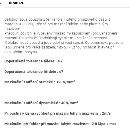
DISKUZE
Celobronzová pouzdra z tenkého slinutého bronzového pásu, z
materiálu CuSn8, určené pro mazání tuhým nebo plastickým
mazivem.
Pracovní povrch je vybavený mazacími kapsičkami pro usnadnění
mazání. Pouzdra B90 odolávají vysokému zatížení a pevnosti
.Celobronzová pouzdra jsou odolná vůči korozi. Celobronzová pouzdra
jsou určené pro velké zatížení, nízkou kluznou rychlost, hlavně při
oscilačním pohybu.
Doporučená tolerance tělesa : H7
Doporučená tolerance hřídele : d7
2
Maximální zatížení statické : 120N/mm
2
Maximální zatížení dynamické : 40N/mm
Přípustná kluzná rychlost při mazání tuhým mazivem : 2m/s
Maximální pV faktor při mazání tuhým mazivem : 2,8 Mpa x m/s