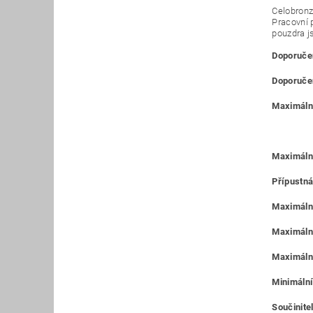
Celobronz
Pracovní 
pouzdra j
Doporučen
Doporučen
Maximální
Maximáln
Přípustná
Maximální
Maximální
Maximální
Minimální
Součinitel