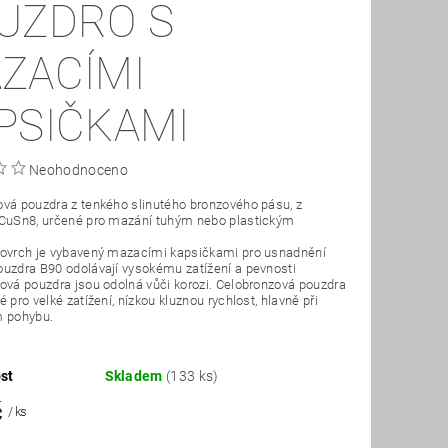
UZDRO S
ZACÍMI
PSIČKAMI
Neohodnoceno
vá pouzdra z tenkého slinutého bronzového pásu, z
 CuSn8, určené pro mazání tuhým nebo plastickým
povrch je vybavený mazacími kapsičkami pro usnadnění
uzdra B90 odolávají vysokému zatížení a pevnosti
ová pouzdra jsou odolná vůči korozi. Celobronzová pouzdra
 pro velké zatížení, nízkou kluznou rychlost, hlavně při
m pohybu.
st
Skladem
(133 ks)
č
/ ks