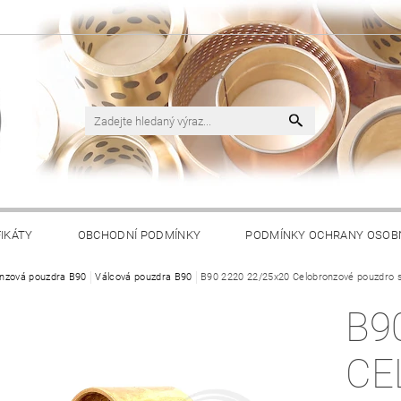
FIKÁTY
OBCHODNÍ PODMÍNKY
PODMÍNKY OCHRANY OSOB
nzová pouzdra B90
Válcová pouzdra B90
B90 2220 22/25x20 Celobronzové pouzdro 
B9
CE