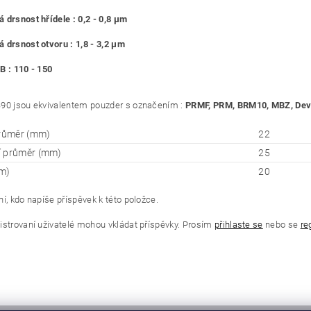
 drsnost hřídele : 0,2 - 0,8 μm
 drsnost otvoru : 1,8 - 3,2 μm
B : 110 - 150
90 jsou ekvivalentem pouzder s označením :
PRMF, PRM, BRM10, MBZ, Deva
průměr (mm)
22
í průměr (mm)
25
m)
20
í, kdo napíše příspěvek k této položce.
istrovaní uživatelé mohou vkládat příspěvky. Prosím
přihlaste se
nebo se
re