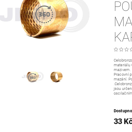
PO
MA
KA
Celobronzo
materiálu
mazivem.
Pracovní 
mazání. Po
.Celobronz
jsou určené
oscilační
Dostupno
33 K