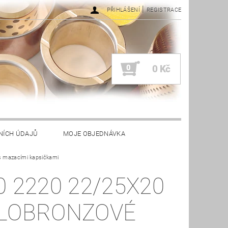
|
PŘIHLÁŠENÍ
REGISTRACE
0
0 Kč
NÍCH ÚDAJŮ
MOJE OBJEDNÁVKA
s mazacími kapsičkami
0 2220 22/25X20
LOBRONZOVÉ