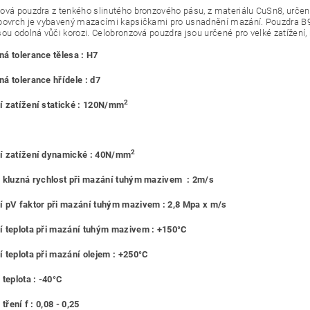
ová pouzdra z tenkého slinutého bronzového pásu, z materiálu CuSn8, urč
povrch je vybavený mazacími kapsičkami pro usnadnění mazání. Pouzdra B90
sou odolná vůči korozi. Celobronzová pouzdra jsou určené pro velké zatížení,
á tolerance tělesa : H7
á tolerance hřídele : d7
2
 zatížení statické : 120N/mm
2
í zatížení dynamické : 40N/mm
 kluzná rychlost při mazání tuhým mazivem : 2m/s
 pV faktor při mazání tuhým mazivem : 2,8 Mpa x m/s
 teplota při mazání tuhým mazivem : +150°C
 teplota při mazání olejem : +250°C
 teplota : -40°C
 tření f : 0,08 - 0,25