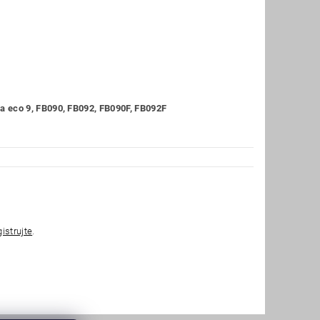
 eco 9, FB090, FB092, FB090F, FB092F
gistrujte
.