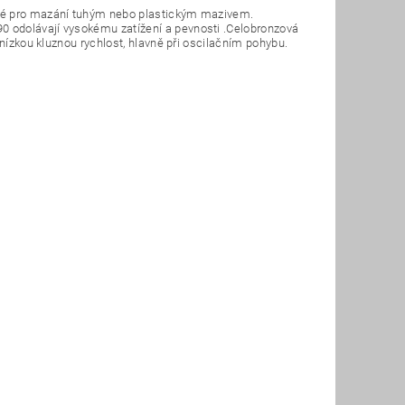
ené pro mazání tuhým nebo plastickým mazivem.
 odolávají vysokému zatížení a pevnosti .Celobronzová
 nízkou kluznou rychlost, hlavně při oscilačním pohybu.