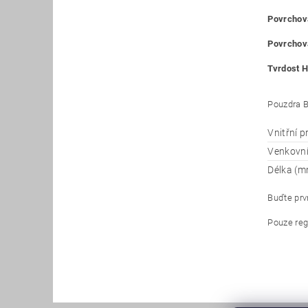
Povrchová
Povrchová
Tvrdost H
Pouzdra B
Vnitřní 
Venkovn
Délka (m
Buďte prvn
Pouze reg