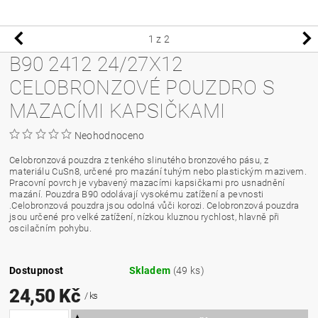
1
z 2
B90 2412 24/27X12
CELOBRONZOVÉ POUZDRO S
MAZACÍMI KAPSIČKAMI
Neohodnoceno
Celobronzová pouzdra z tenkého slinutého bronzového pásu, z
materiálu CuSn8, určené pro mazání tuhým nebo plastickým mazivem.
Pracovní povrch je vybavený mazacími kapsičkami pro usnadnění
mazání. Pouzdra B90 odolávají vysokému zatížení a pevnosti
.Celobronzová pouzdra jsou odolná vůči korozi. Celobronzová pouzdra
jsou určené pro velké zatížení, nízkou kluznou rychlost, hlavně při
oscilačním pohybu.
Dostupnost
Skladem
(49 ks)
24,50 Kč
/ ks