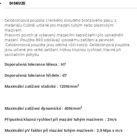
DISKUZE
Celobronzová pouzdra z tenkého slinutého bronzového pásu, z
materiálu CuSn8, určené pro mazání tuhým nebo plastickým
mazivem.
Pracovní povrch je vybavený mazacími kapsičkami pro usnadnění
mazání. Pouzdra B90 odolávají vysokému zatížení a pevnosti
.Celobronzová pouzdra jsou odolná vůči korozi. Celobronzová pouzdra
jsou určené pro velké zatížení, nízkou kluznou rychlost, hlavně při
oscilačním pohybu.
Doporučená tolerance tělesa : H7
Doporučená tolerance hřídele : d7
2
Maximální zatížení statické : 120N/mm
2
Maximální zatížení dynamické : 40N/mm
Přípustná kluzná rychlost při mazání tuhým mazivem : 2m/s
Maximální pV faktor při mazání tuhým mazivem : 2,8 Mpa x m/s