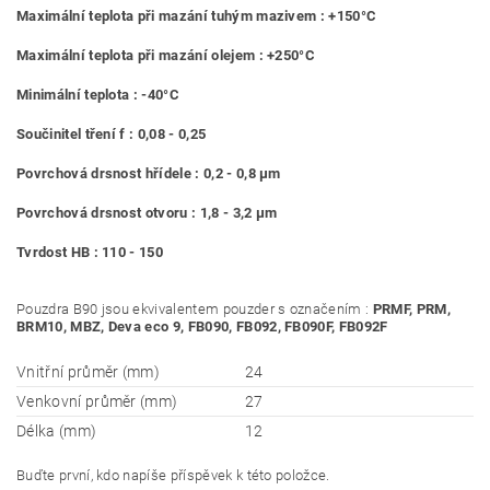
Maximální teplota při mazání tuhým mazivem : +150°C
Maximální teplota při mazání olejem : +250°C
Minimální teplota : -40°C
Součinitel tření f : 0,08 - 0,25
Povrchová drsnost hřídele : 0,2 - 0,8 μm
Povrchová drsnost otvoru : 1,8 - 3,2 μm
Tvrdost HB : 110 - 150
Pouzdra B90 jsou ekvivalentem pouzder s označením :
PRMF, PRM,
BRM10, MBZ, Deva eco 9, FB090, FB092, FB090F, FB092F
Vnitřní průměr (mm)
24
Venkovní průměr (mm)
27
Délka (mm)
12
Buďte první, kdo napíše příspěvek k této položce.