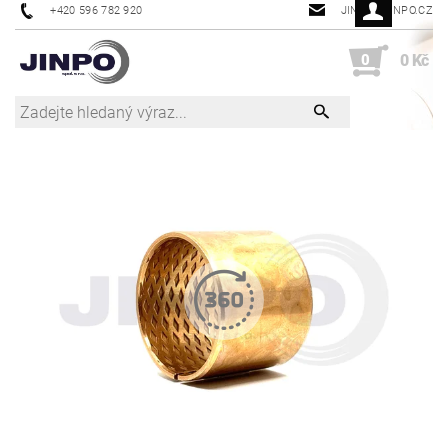
+420 596 782 920
JINPO@JINPO.CZ
0
0 Kč