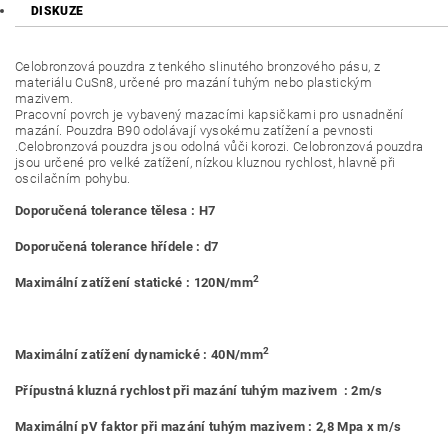
DISKUZE
Celobronzová pouzdra z tenkého slinutého bronzového pásu, z
materiálu CuSn8, určené pro mazání tuhým nebo plastickým
mazivem.
Pracovní povrch je vybavený mazacími kapsičkami pro usnadnění
mazání. Pouzdra B90 odolávají vysokému zatížení a pevnosti
.Celobronzová pouzdra jsou odolná vůči korozi. Celobronzová pouzdra
jsou určené pro velké zatížení, nízkou kluznou rychlost, hlavně při
oscilačním pohybu.
Doporučená tolerance tělesa : H7
Doporučená tolerance hřídele : d7
2
Maximální zatížení statické : 120N/mm
2
Maximální zatížení dynamické : 40N/mm
Přípustná kluzná rychlost při mazání tuhým mazivem : 2m/s
Maximální pV faktor při mazání tuhým mazivem : 2,8 Mpa x m/s