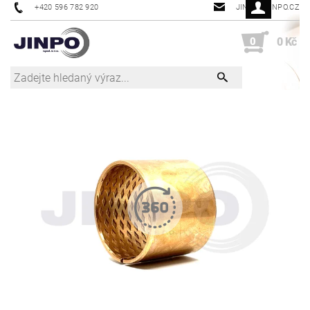
+420 596 782 920
JINPO@JINPO.CZ
0
0 Kč