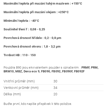
Maximální teplota při mazání tuhým mazivem : +150°C
Maximální teplota při mazání olejem : +250°C
Minimální teplota : -40°C
Součinitel tření f : 0,08 - 0,25
Povrchová drsnost hřídele : 0,2 - 0,8 μm
Povrchová drsnost otvoru : 1,8 - 3,2 μm
Tvrdost HB : 110 - 150
Pouzdra B90 jsou ekvivalentem pouzder s označením :
PRMF, PRM,
BRM10, MBZ, Deva eco 9, FB090, FB092, FB090F, FB092F
Vnitřní průměr (mm)
30
Venkovní průměr (mm)
34
Délka (mm)
20
Buďte první, kdo napíše příspěvek k této položce.