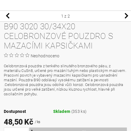
1
z 2
B90 3020 30/34X20
CELOBRONZOVÉ POUZDRO S
MAZACÍMI KAPSIČKAMI
Neohodnoceno
Celobronzová pouzdra z tenkého slinutého bronzového pásu, z
materiálu CuSn8, určené pro mazání tuhým nebo plastickým mazivem.
Pracovní povrch je vybavený mazacími kapsičkami pro usnadnění
mazání. Pouzdra B90 odolávají vysokému zatížení a pevnosti
.Celobronzová pouzdra jsou odolná vůči korozi. Celobronzová pouzdra
jsou určené pro velké zatížení, nízkou kluznou rychlost, hlavně při
oscilačním pohybu.
Dostupnost
Skladem
(353 ks)
48,50 Kč
/ ks