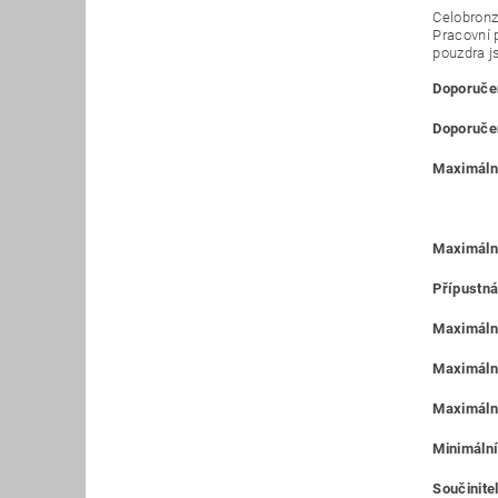
Celobronz
Pracovní 
pouzdra j
Doporučen
Doporučen
Maximální
Maximáln
Přípustná
Maximální
Maximální
Maximální
Minimální
Součinitel