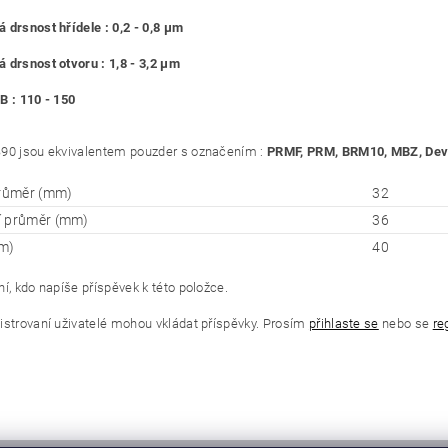
 drsnost hřídele : 0,2 - 0,8 μm
 drsnost otvoru : 1,8 - 3,2 μm
B : 110 - 150
90 jsou ekvivalentem pouzder s označením :
PRMF, PRM, BRM10, MBZ, Deva
průměr (mm)
32
í průměr (mm)
36
m)
40
í, kdo napíše příspěvek k této položce.
istrovaní uživatelé mohou vkládat příspěvky. Prosím
přihlaste se
nebo se
re