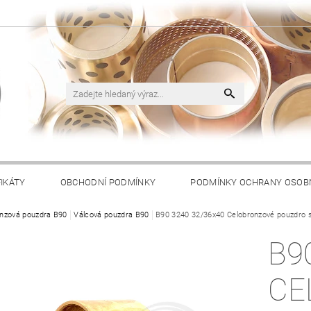
FIKÁTY
OBCHODNÍ PODMÍNKY
PODMÍNKY OCHRANY OSOB
nzová pouzdra B90
Válcová pouzdra B90
B90 3240 32/36x40 Celobronzové pouzdro 
B9
CE