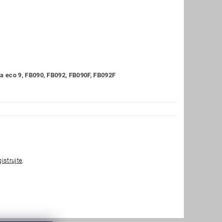
 eco 9, FB090, FB092, FB090F, FB092F
gistrujte
.