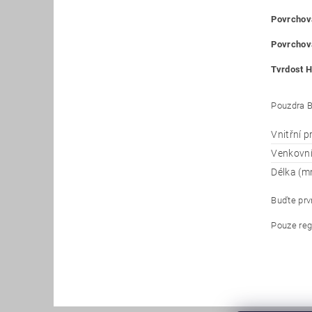
Povrchová
Povrchová
Tvrdost H
Pouzdra B
Vnitřní 
Venkovn
Délka (m
Buďte prvn
Pouze reg