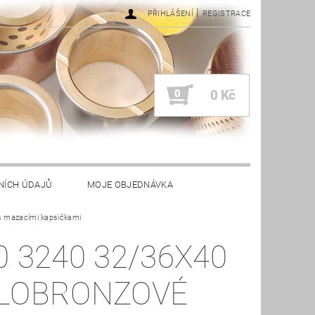
|
PŘIHLÁŠENÍ
REGISTRACE
0
0 Kč
NÍCH ÚDAJŮ
MOJE OBJEDNÁVKA
s mazacími kapsičkami
0 3240 32/36X40
LOBRONZOVÉ