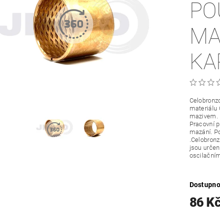
PO
MA
KA
Celobronzo
materiálu
mazivem.
Pracovní 
mazání. Po
.Celobronz
jsou určené
oscilační
Dostupno
86 K