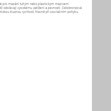
ené pro mazání tuhým nebo plastickým mazivem.
 odolávají vysokému zatížení a pevnosti .Celobronzová
 nízkou kluznou rychlost, hlavně při oscilačním pohybu.