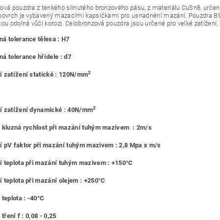
ová pouzdra z tenkého slinutého bronzového pásu, z materiálu CuSn8, urč
povrch je vybavený mazacími kapsičkami pro usnadnění mazání. Pouzdra B90
sou odolná vůči korozi. Celobronzová pouzdra jsou určené pro velké zatížení,
á tolerance tělesa : H7
á tolerance hřídele : d7
2
 zatížení statické : 120N/mm
2
í zatížení dynamické : 40N/mm
 kluzná rychlost při mazání tuhým mazivem : 2m/s
 pV faktor při mazání tuhým mazivem : 2,8 Mpa x m/s
 teplota při mazání tuhým mazivem : +150°C
 teplota při mazání olejem : +250°C
 teplota : -40°C
 tření f : 0,08 - 0,25