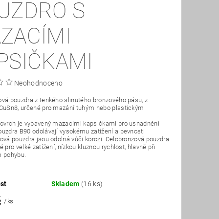
UZDRO S
ZACÍMI
PSIČKAMI
Neohodnoceno
vá pouzdra z tenkého slinutého bronzového pásu, z
 CuSn8, určené pro mazání tuhým nebo plastickým
povrch je vybavený mazacími kapsičkami pro usnadnění
uzdra B90 odolávají vysokému zatížení a pevnosti
ová pouzdra jsou odolná vůči korozi. Celobronzová pouzdra
 pro velké zatížení, nízkou kluznou rychlost, hlavně při
m pohybu.
st
Skladem
(16 ks)
č
/ ks