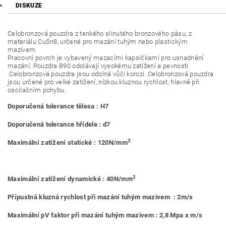
DISKUZE
Celobronzová pouzdra z tenkého slinutého bronzového pásu, z
materiálu CuSn8, určené pro mazání tuhým nebo plastickým
mazivem.
Pracovní povrch je vybavený mazacími kapsičkami pro usnadnění
mazání. Pouzdra B90 odolávají vysokému zatížení a pevnosti
.Celobronzová pouzdra jsou odolná vůči korozi. Celobronzová pouzdra
jsou určené pro velké zatížení, nízkou kluznou rychlost, hlavně při
oscilačním pohybu.
Doporučená tolerance tělesa : H7
Doporučená tolerance hřídele : d7
2
Maximální zatížení statické : 120N/mm
2
Maximální zatížení dynamické : 40N/mm
Přípustná kluzná rychlost při mazání tuhým mazivem : 2m/s
Maximální pV faktor při mazání tuhým mazivem : 2,8 Mpa x m/s