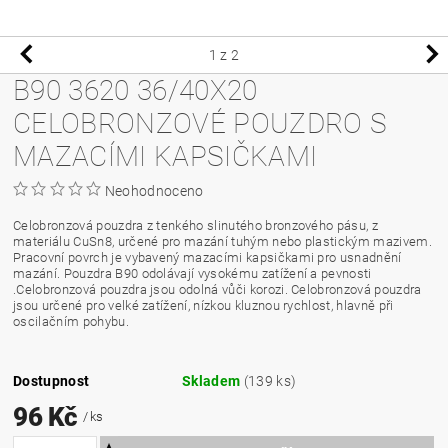
1
z 2
B90 3620 36/40X20
CELOBRONZOVÉ POUZDRO S
MAZACÍMI KAPSIČKAMI
Neohodnoceno
Celobronzová pouzdra z tenkého slinutého bronzového pásu, z
materiálu CuSn8, určené pro mazání tuhým nebo plastickým mazivem.
Pracovní povrch je vybavený mazacími kapsičkami pro usnadnění
mazání. Pouzdra B90 odolávají vysokému zatížení a pevnosti
.Celobronzová pouzdra jsou odolná vůči korozi. Celobronzová pouzdra
jsou určené pro velké zatížení, nízkou kluznou rychlost, hlavně při
oscilačním pohybu.
Dostupnost
Skladem
(139 ks)
96 Kč
/ ks