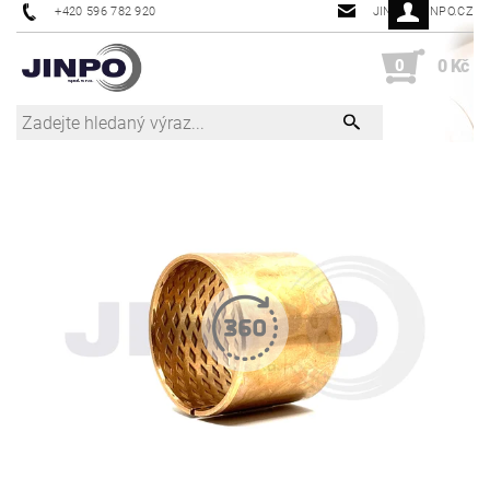
+420 596 782 920
JINPO@JINPO.CZ
0
0 Kč