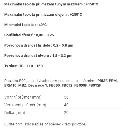
Maximální teplota při mazání tuhým mazivem : +150°C
Maximální teplota při mazání olejem : +250°C
Minimální teplota : -40°C
Součinitel tření f : 0,08 - 0,25
Povrchová drsnost hřídele : 0,2 - 0,8 μm
Povrchová drsnost otvoru : 1,8 - 3,2 μm
Tvrdost HB : 110 - 150
Pouzdra B90 jsou ekvivalentem pouzder s označením :
PRMF, PRM,
BRM10, MBZ, Deva eco 9, FB090, FB092, FB090F, FB092F
Vnitřní průměr (mm)
36
Venkovní průměr (mm)
40
Délka (mm)
20
Buďte první, kdo napíše příspěvek k této položce.