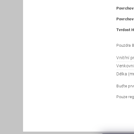
Povrchová
Povrchová
Tvrdost H
Pouzdra B
Vnitřní 
Venkovn
Délka (m
Buďte prvn
Pouze reg