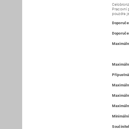
Celobronz
Pracovní 
pouzdra j
Doporučen
Doporučen
Maximální
Maximáln
Přípustná
Maximální
Maximální
Maximální
Minimální
Součinitel