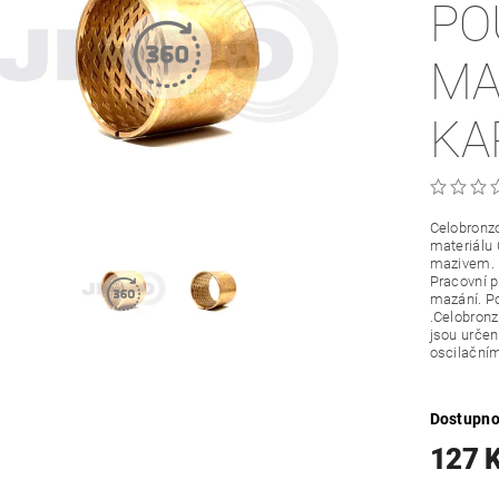
PO
MA
KA
Celobronzo
materiálu
mazivem.
Pracovní 
mazání. Po
.Celobronz
jsou určené
oscilační
Dostupno
127 