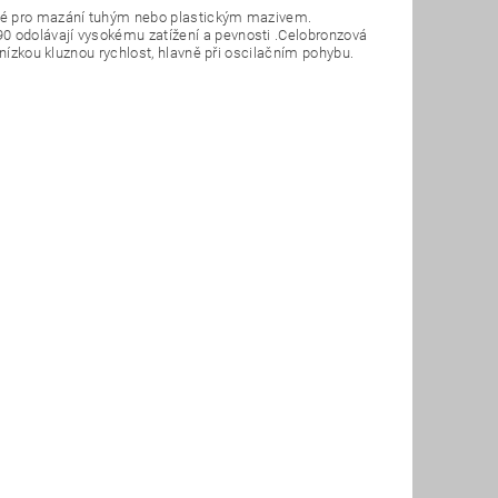
ené pro mazání tuhým nebo plastickým mazivem.
 odolávají vysokému zatížení a pevnosti .Celobronzová
 nízkou kluznou rychlost, hlavně při oscilačním pohybu.