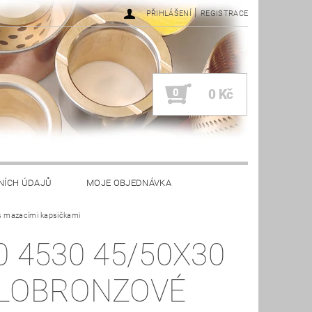
|
PŘIHLÁŠENÍ
REGISTRACE
0
0 Kč
NÍCH ÚDAJŮ
MOJE OBJEDNÁVKA
s mazacími kapsičkami
0 4530 45/50X30
LOBRONZOVÉ