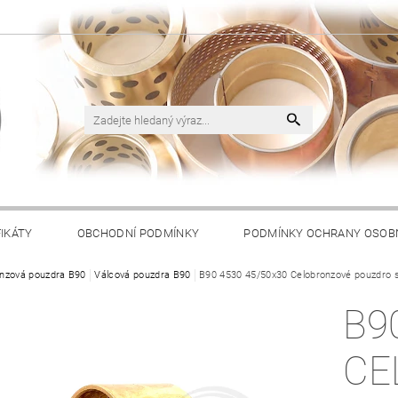
FIKÁTY
OBCHODNÍ PODMÍNKY
PODMÍNKY OCHRANY OSOB
nzová pouzdra B90
Válcová pouzdra B90
B90 4530 45/50x30 Celobronzové pouzdro 
B9
CE