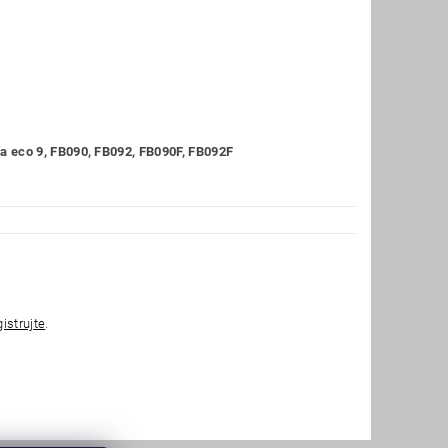
 eco 9, FB090, FB092, FB090F, FB092F
gistrujte
.