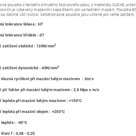
ová pouzdra z tenkého slinutého bronzového pásu, z materiálu CuSn8, urč
povrch je vybavený mazacími kapsičkami pro usnadnění mazání. Pouzdra B90
sou odolná vůči korozi. Celobronzová pouzdra jsou určené pro velké zatížení,
á tolerance tělesa : H7
á tolerance hřídele : d7
2
 zatížení statické : 120N/mm
2
í zatížení dynamické : 40N/mm
 kluzná rychlost při mazání tuhým mazivem : 2m/s
 pV faktor při mazání tuhým mazivem : 2,8 Mpa x m/s
 teplota při mazání tuhým mazivem : +150°C
 teplota při mazání olejem : +250°C
 teplota : -40°C
 tření f : 0,08 - 0,25