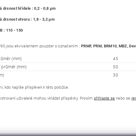
 drsnost hřídele : 0,2 - 0,8 μm
 drsnost otvoru : 1,8 - 3,2 μm
B : 110 - 150
90 jsou ekvivalentem pouzder s označením :
PRMF, PRM, BRM10, MBZ, Deva
průměr (mm)
45
í průměr (mm)
50
m)
30
í, kdo napíše příspěvek k této položce.
istrovaní uživatelé mohou vkládat příspěvky. Prosím
přihlaste se
nebo se
re