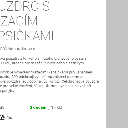
UZDRO S
ZACÍMI
PSIČKAMI
Neohodnoceno
vá pouzdra z tenkého slinutého bronzového pásu, z
 CuSn8, určené pro mazání tuhým nebo plastickým
povrch je vybavený mazacími kapsičkami pro usnadnění
uzdra B90 odolávají vysokému zatížení a pevnosti
ová pouzdra jsou odolná vůči korozi. Celobronzová pouzdra
 pro velké zatížení, nízkou kluznou rychlost, hlavně při
m pohybu.
st
Skladem
(110 ks)
Kč
/ ks