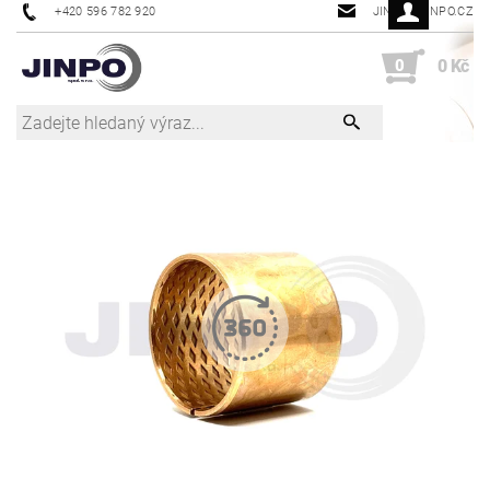
+420 596 782 920
JINPO@JINPO.CZ
0
0 Kč