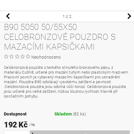
1
z 2
B90 5050 50/55X50
CELOBRONZOVÉ POUZDRO S
MAZACÍMI KAPSIČKAMI
Neohodnoceno
Celobronzová pouzdra z tenkého slinutého bronzového pásu, z
materiálu CuSn8, určené pro mazání tuhým nebo plastickým mazivem.
Pracovní povrch je vybavený mazacími kapsičkami pro usnadnění
mazání. Pouzdra B90 odolávají vysokému zatížení a pevnosti
.Celobronzová pouzdra jsou odolná vůči korozi. Celobronzová pouzdra
jsou určené pro velké zatížení, nízkou kluznou rychlost, hlavně při
oscilačním pohybu.
Dostupnost
Skladem
(82 ks)
192 Kč
/ ks