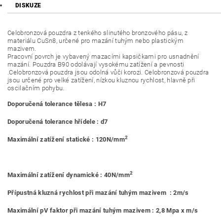
DISKUZE
Celobronzová pouzdra z tenkého slinutého bronzového pásu, z
materiálu CuSn8, určené pro mazání tuhým nebo plastickým
mazivem.
Pracovní povrch je vybavený mazacími kapsičkami pro usnadnění
mazání. Pouzdra B90 odolávají vysokému zatížení a pevnosti
.Celobronzová pouzdra jsou odolná vůči korozi. Celobronzová pouzdra
jsou určené pro velké zatížení, nízkou kluznou rychlost, hlavně při
oscilačním pohybu.
Doporučená tolerance tělesa : H7
Doporučená tolerance hřídele : d7
2
Maximální zatížení statické : 120N/mm
2
Maximální zatížení dynamické : 40N/mm
Přípustná kluzná rychlost při mazání tuhým mazivem : 2m/s
Maximální pV faktor při mazání tuhým mazivem : 2,8 Mpa x m/s