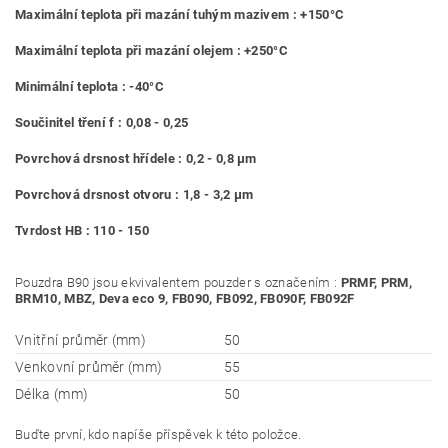
Maximální teplota při mazání tuhým mazivem : +150°C
Maximální teplota při mazání olejem : +250°C
Minimální teplota : -40°C
Součinitel tření f : 0,08 - 0,25
Povrchová drsnost hřídele : 0,2 - 0,8 μm
Povrchová drsnost otvoru : 1,8 - 3,2 μm
Tvrdost HB : 110 - 150
Pouzdra B90 jsou ekvivalentem pouzder s označením :
PRMF, PRM,
BRM10, MBZ, Deva eco 9, FB090, FB092, FB090F, FB092F
Vnitřní průměr (mm)
50
Venkovní průměr (mm)
55
Délka (mm)
50
Buďte první, kdo napíše příspěvek k této položce.