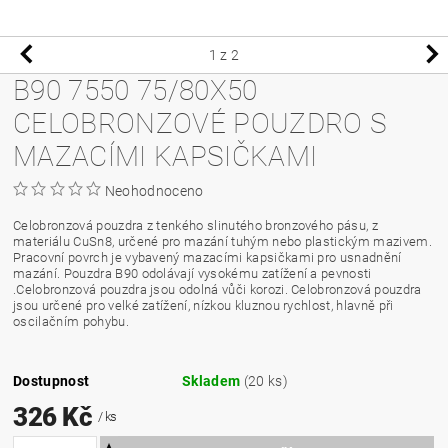
1
z 2
B90 7550 75/80X50
CELOBRONZOVÉ POUZDRO S
MAZACÍMI KAPSIČKAMI
Neohodnoceno
Celobronzová pouzdra z tenkého slinutého bronzového pásu, z
materiálu CuSn8, určené pro mazání tuhým nebo plastickým mazivem.
Pracovní povrch je vybavený mazacími kapsičkami pro usnadnění
mazání. Pouzdra B90 odolávají vysokému zatížení a pevnosti
.Celobronzová pouzdra jsou odolná vůči korozi. Celobronzová pouzdra
jsou určené pro velké zatížení, nízkou kluznou rychlost, hlavně při
oscilačním pohybu.
Dostupnost
Skladem
(20 ks)
326 Kč
/ ks