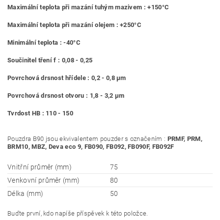
Maximální teplota při mazání tuhým mazivem : +150°C
Maximální teplota při mazání olejem : +250°C
Minimální teplota : -40°C
Součinitel tření f : 0,08 - 0,25
Povrchová drsnost hřídele : 0,2 - 0,8 μm
Povrchová drsnost otvoru : 1,8 - 3,2 μm
Tvrdost HB : 110 - 150
Pouzdra B90 jsou ekvivalentem pouzder s označením :
PRMF, PRM,
BRM10, MBZ, Deva eco 9, FB090, FB092, FB090F, FB092F
Vnitřní průměr (mm)
75
Venkovní průměr (mm)
80
Délka (mm)
50
Buďte první, kdo napíše příspěvek k této položce.