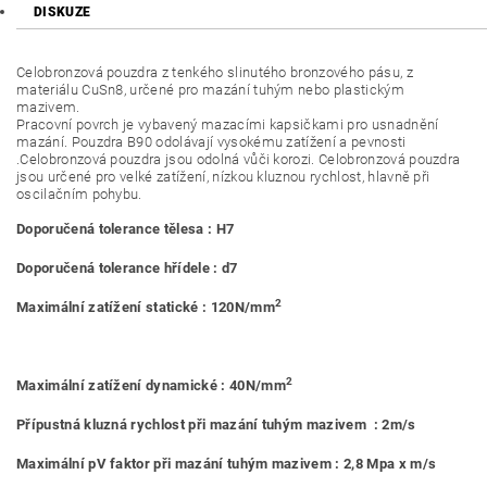
DISKUZE
Celobronzová pouzdra z tenkého slinutého bronzového pásu, z
materiálu CuSn8, určené pro mazání tuhým nebo plastickým
mazivem.
Pracovní povrch je vybavený mazacími kapsičkami pro usnadnění
mazání. Pouzdra B90 odolávají vysokému zatížení a pevnosti
.Celobronzová pouzdra jsou odolná vůči korozi. Celobronzová pouzdra
jsou určené pro velké zatížení, nízkou kluznou rychlost, hlavně při
oscilačním pohybu.
Doporučená tolerance tělesa : H7
Doporučená tolerance hřídele : d7
2
Maximální zatížení statické : 120N/mm
2
Maximální zatížení dynamické : 40N/mm
Přípustná kluzná rychlost při mazání tuhým mazivem : 2m/s
Maximální pV faktor při mazání tuhým mazivem : 2,8 Mpa x m/s