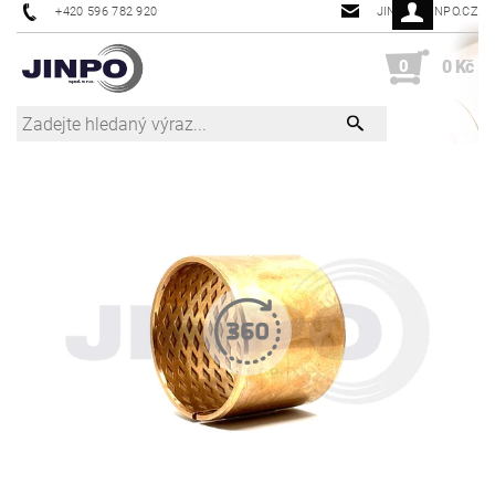
+420 596 782 920
JINPO@JINPO.CZ
0
0 Kč