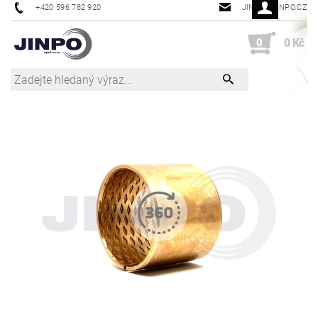
+420 596 782 920
JINPO@JINPO.CZ
0
0 Kč