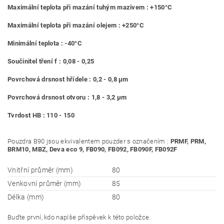
Maximální teplota při mazání tuhým mazivem : +150°C
Maximální teplota při mazání olejem : +250°C
Minimální teplota : -40°C
Součinitel tření f : 0,08 - 0,25
Povrchová drsnost hřídele : 0,2 - 0,8 μm
Povrchová drsnost otvoru : 1,8 - 3,2 μm
Tvrdost HB : 110 - 150
Pouzdra B90 jsou ekvivalentem pouzder s označením :
PRMF, PRM,
BRM10, MBZ, Deva eco 9, FB090, FB092, FB090F, FB092F
Vnitřní průměr (mm)
80
Venkovní průměr (mm)
85
Délka (mm)
80
Buďte první, kdo napíše příspěvek k této položce.