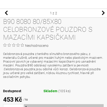
1
z 2
B90 8080 80/85X80
CELOBRONZOVÉ POUZDRO S
MAZACÍMI KAPSIČKAMI
Neohodnoceno
Celobronzová pouzdra z tenkého slinutého bronzového pásu, z
materiálu CuSn8, určené pro mazání tuhým nebo plastickým mazivem.
Pracovní povrch je vybavený mazacími kapsičkami pro usnadnění
mazání. Pouzdra B90 odolávají vysokému zatížení a pevnosti
.Celobronzová pouzdra jsou odolná vůči korozi. Celobronzová pouzdra
jsou určené pro velké zatížení, nízkou kluznou rychlost, hlavně při
oscilačním pohybu.
Dostupnost
Skladem
(105 ks)
453 Kč
/ ks