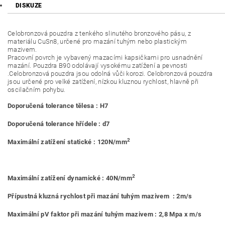
DISKUZE
Celobronzová pouzdra z tenkého slinutého bronzového pásu, z
materiálu CuSn8, určené pro mazání tuhým nebo plastickým
mazivem.
Pracovní povrch je vybavený mazacími kapsičkami pro usnadnění
mazání. Pouzdra B90 odolávají vysokému zatížení a pevnosti
.Celobronzová pouzdra jsou odolná vůči korozi. Celobronzová pouzdra
jsou určené pro velké zatížení, nízkou kluznou rychlost, hlavně při
oscilačním pohybu.
Doporučená tolerance tělesa : H7
Doporučená tolerance hřídele : d7
2
Maximální zatížení statické : 120N/mm
2
Maximální zatížení dynamické : 40N/mm
Přípustná kluzná rychlost při mazání tuhým mazivem : 2m/s
Maximální pV faktor při mazání tuhým mazivem : 2,8 Mpa x m/s