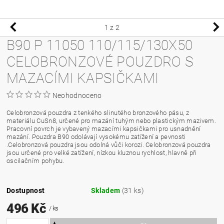
1
z 2
B90 P 11050 110/115/130X50
CELOBRONZOVÉ POUZDRO S
MAZACÍMI KAPSIČKAMI
Neohodnoceno
Celobronzová pouzdra z tenkého slinutého bronzového pásu, z
materiálu CuSn8, určené pro mazání tuhým nebo plastickým mazivem.
Pracovní povrch je vybavený mazacími kapsičkami pro usnadnění
mazání. Pouzdra B90 odolávají vysokému zatížení a pevnosti
.Celobronzová pouzdra jsou odolná vůči korozi. Celobronzová pouzdra
jsou určené pro velké zatížení, nízkou kluznou rychlost, hlavně při
oscilačním pohybu.
Dostupnost
Skladem
(31 ks)
496 Kč
/ ks