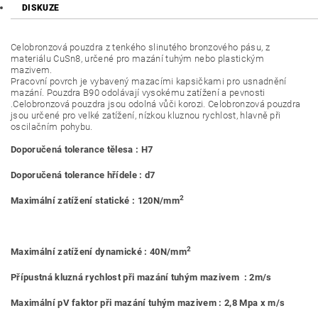
DISKUZE
Celobronzová pouzdra z tenkého slinutého bronzového pásu, z
materiálu CuSn8, určené pro mazání tuhým nebo plastickým
mazivem.
Pracovní povrch je vybavený mazacími kapsičkami pro usnadnění
mazání. Pouzdra B90 odolávají vysokému zatížení a pevnosti
.Celobronzová pouzdra jsou odolná vůči korozi. Celobronzová pouzdra
jsou určené pro velké zatížení, nízkou kluznou rychlost, hlavně při
oscilačním pohybu.
Doporučená tolerance tělesa : H7
Doporučená tolerance hřídele : d7
2
Maximální zatížení statické : 120N/mm
2
Maximální zatížení dynamické : 40N/mm
Přípustná kluzná rychlost při mazání tuhým mazivem : 2m/s
Maximální pV faktor při mazání tuhým mazivem : 2,8 Mpa x m/s