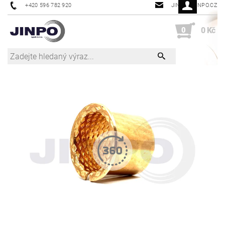
+420 596 782 920
JINPO@JINPO.CZ
0
0 Kč