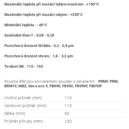
Maximální teplota při mazání tuhým mazivem : +150°C
Maximální teplota při mazání olejem : +250°C
Minimální teplota : -40°C
Součinitel tření f : 0,08 - 0,25
Povrchová drsnost hřídele : 0,2 - 0,8 μm
Povrchová drsnost otvoru : 1,8 - 3,2 μm
Tvrdost HB : 110 - 150
Pouzdra B90 jsou ekvivalentem pouzder s označením :
PRMF, PRM,
BRM10, MBZ, Deva eco 9, FB090, FB092, FB090F, FB092F
Vnitřní průměr (mm)
110
Venkovní průměr (mm)
115
Délka (mm)
50
Průměr příruby (mm)
130