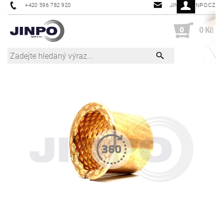
+420 596 782 920
JINPO@JINPO.CZ
0
0 Kč