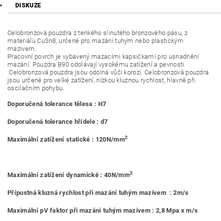
DISKUZE
Celobronzová pouzdra z tenkého slinutého bronzového pásu, z
materiálu CuSn8, určené pro mazání tuhým nebo plastickým
mazivem.
Pracovní povrch je vybavený mazacími kapsičkami pro usnadnění
mazání. Pouzdra B90 odolávají vysokému zatížení a pevnosti
.Celobronzová pouzdra jsou odolná vůči korozi. Celobronzová pouzdra
jsou určené pro velké zatížení, nízkou kluznou rychlost, hlavně při
oscilačním pohybu.
Doporučená tolerance tělesa : H7
Doporučená tolerance hřídele : d7
2
Maximální zatížení statické : 120N/mm
2
Maximální zatížení dynamické : 40N/mm
Přípustná kluzná rychlost při mazání tuhým mazivem : 2m/s
Maximální pV faktor při mazání tuhým mazivem : 2,8 Mpa x m/s