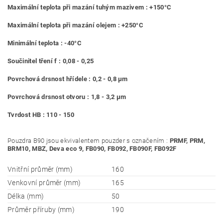
Maximální teplota při mazání tuhým mazivem : +150°C
Maximální teplota při mazání olejem : +250°C
Minimální teplota : -40°C
Součinitel tření f : 0,08 - 0,25
Povrchová drsnost hřídele : 0,2 - 0,8 μm
Povrchová drsnost otvoru : 1,8 - 3,2 μm
Tvrdost HB : 110 - 150
Pouzdra B90 jsou ekvivalentem pouzder s označením :
PRMF, PRM,
BRM10, MBZ, Deva eco 9, FB090, FB092, FB090F, FB092F
Vnitřní průměr (mm)
160
Venkovní průměr (mm)
165
Délka (mm)
50
Průměr příruby (mm)
190