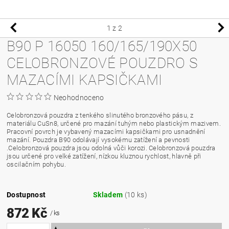
1
z 2
B90 P 16050 160/165/190X50
CELOBRONZOVÉ POUZDRO S
MAZACÍMI KAPSIČKAMI
Neohodnoceno
Celobronzová pouzdra z tenkého slinutého bronzového pásu, z
materiálu CuSn8, určené pro mazání tuhým nebo plastickým mazivem.
Pracovní povrch je vybavený mazacími kapsičkami pro usnadnění
mazání. Pouzdra B90 odolávají vysokému zatížení a pevnosti
.Celobronzová pouzdra jsou odolná vůči korozi. Celobronzová pouzdra
jsou určené pro velké zatížení, nízkou kluznou rychlost, hlavně při
oscilačním pohybu.
Dostupnost
Skladem
(10 ks)
872 Kč
/ ks