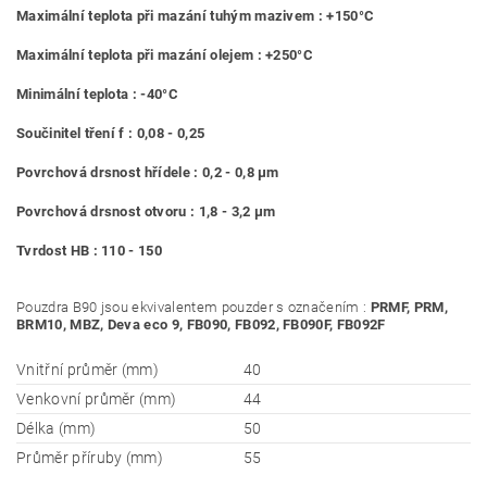
Maximální teplota při mazání tuhým mazivem : +150°C
Maximální teplota při mazání olejem : +250°C
Minimální teplota : -40°C
Součinitel tření f : 0,08 - 0,25
Povrchová drsnost hřídele : 0,2 - 0,8 μm
Povrchová drsnost otvoru : 1,8 - 3,2 μm
Tvrdost HB : 110 - 150
Pouzdra B90 jsou ekvivalentem pouzder s označením :
PRMF, PRM,
BRM10, MBZ, Deva eco 9, FB090, FB092, FB090F, FB092F
Vnitřní průměr (mm)
40
Venkovní průměr (mm)
44
Délka (mm)
50
Průměr příruby (mm)
55