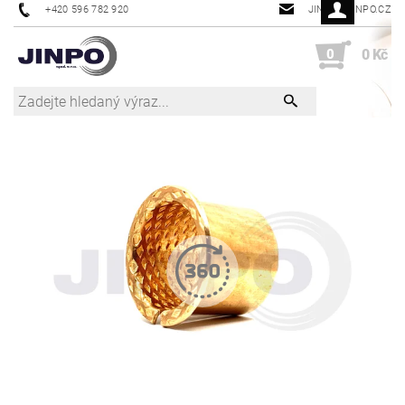
+420 596 782 920
JINPO@JINPO.CZ
0
0 Kč