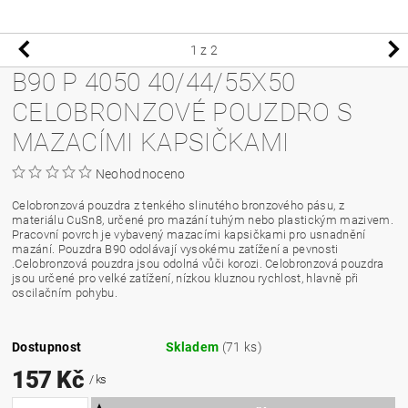
1
z 2
B90 P 4050 40/44/55X50
CELOBRONZOVÉ POUZDRO S
MAZACÍMI KAPSIČKAMI
Neohodnoceno
Celobronzová pouzdra z tenkého slinutého bronzového pásu, z
materiálu CuSn8, určené pro mazání tuhým nebo plastickým mazivem.
Pracovní povrch je vybavený mazacími kapsičkami pro usnadnění
mazání. Pouzdra B90 odolávají vysokému zatížení a pevnosti
.Celobronzová pouzdra jsou odolná vůči korozi. Celobronzová pouzdra
jsou určené pro velké zatížení, nízkou kluznou rychlost, hlavně při
oscilačním pohybu.
Dostupnost
Skladem
(71 ks)
157 Kč
/ ks