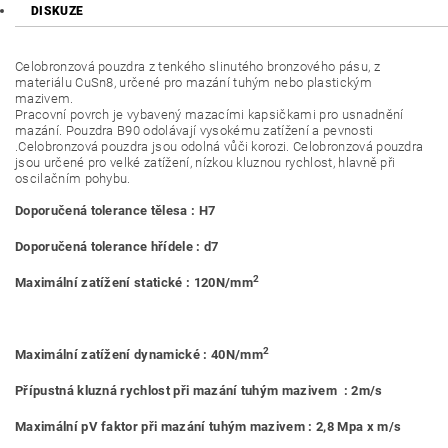
DISKUZE
Celobronzová pouzdra z tenkého slinutého bronzového pásu, z
materiálu CuSn8, určené pro mazání tuhým nebo plastickým
mazivem.
Pracovní povrch je vybavený mazacími kapsičkami pro usnadnění
mazání. Pouzdra B90 odolávají vysokému zatížení a pevnosti
.Celobronzová pouzdra jsou odolná vůči korozi. Celobronzová pouzdra
jsou určené pro velké zatížení, nízkou kluznou rychlost, hlavně při
oscilačním pohybu.
Doporučená tolerance tělesa : H7
Doporučená tolerance hřídele : d7
2
Maximální zatížení statické : 120N/mm
2
Maximální zatížení dynamické : 40N/mm
Přípustná kluzná rychlost při mazání tuhým mazivem : 2m/s
Maximální pV faktor při mazání tuhým mazivem : 2,8 Mpa x m/s