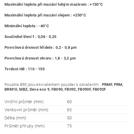
Maximální teplota při mazání tuhým mazivem : +150°C
Maximální teplota při mazání olejem : +250°C
Minimální teplota : -40°C
Součinitel tření f : 0,08 - 0,25
Povrchová drsnost hřídele : 0,2 - 0,8 μm
Povrchová drsnost otvoru : 1,8 - 3,2 μm
Tvrdost HB : 110 - 150
Pouzdra B90 jsou ekvivalentem pouzder s označením :
PRMF, PRM,
BRM10, MBZ, Deva eco 9, FB090, FB092, FB090F, FB092F
Vnitřní průměr (mm)
60
Venkovní průměr (mm)
65
Délka (mm)
50
Průměr příruby (mm)
75