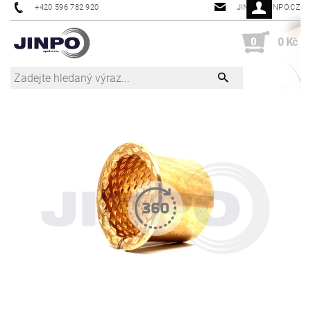
+420 596 782 920
JINPO@JINPO.CZ
0
0 Kč