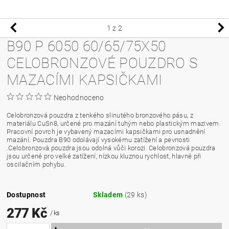
1
z 2
B90 P 6050 60/65/75X50
CELOBRONZOVÉ POUZDRO S
MAZACÍMI KAPSIČKAMI
Neohodnoceno
Celobronzová pouzdra z tenkého slinutého bronzového pásu, z
materiálu CuSn8, určené pro mazání tuhým nebo plastickým mazivem.
Pracovní povrch je vybavený mazacími kapsičkami pro usnadnění
mazání. Pouzdra B90 odolávají vysokému zatížení a pevnosti
.Celobronzová pouzdra jsou odolná vůči korozi. Celobronzová pouzdra
jsou určené pro velké zatížení, nízkou kluznou rychlost, hlavně při
oscilačním pohybu.
Dostupnost
Skladem
(29 ks)
277 Kč
/ ks