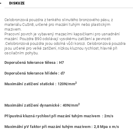
DISKUZE
Celobronzová pouzdra z tenkého slinutého bronzového pásu, z
materiálu CuSn8, určené pro mazání tuhým nebo plastickým
mazivem.
Pracovní povrch je vybavený mazacími kapsičkami pro usnadnění
mazání. Pouzdra B90 odolávají vysokému zatížení a pevnosti
.Celobronzová pouzdra jsou odolná vůči korozi. Celobronzová pouzdra
jsou určené pro velké zatížení, nízkou kluznou rychlost, hlavně při
oscilačním pohybu.
Doporučená tolerance tělesa : H7
Doporučená tolerance hřídele : d7
2
Maximální zatížení statické : 120N/mm
2
Maximální zatížení dynamické : 40N/mm
Přípustná kluzná rychlost při mazání tuhým mazivem : 2m/s
Maximální pV faktor při mazání tuhým mazivem : 2,8 Mpa x m/s