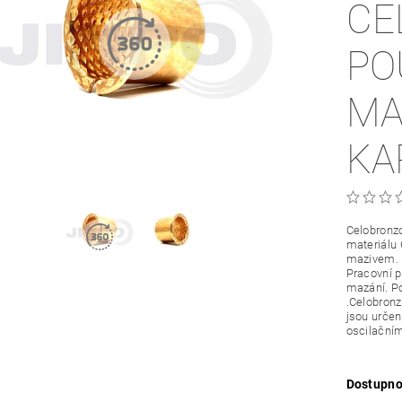
CE
PO
MA
KA
Celobronzo
materiálu
mazivem.
Pracovní 
mazání. Po
.Celobronz
jsou určené
oscilační
Dostupno