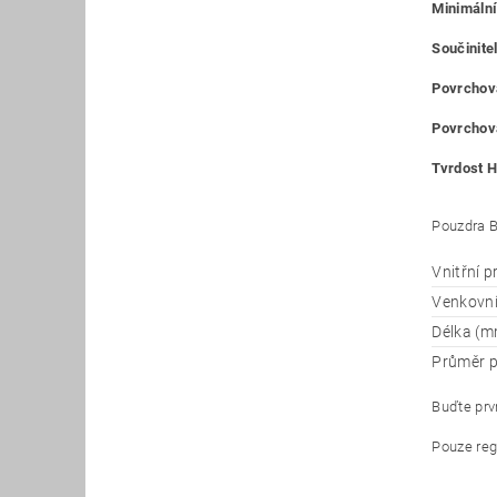
Minimální
Součinitel
Povrchová
Povrchová
Tvrdost H
Pouzdra B
Vnitřní 
Venkovn
Délka (m
Průměr p
Buďte prvn
Pouze reg