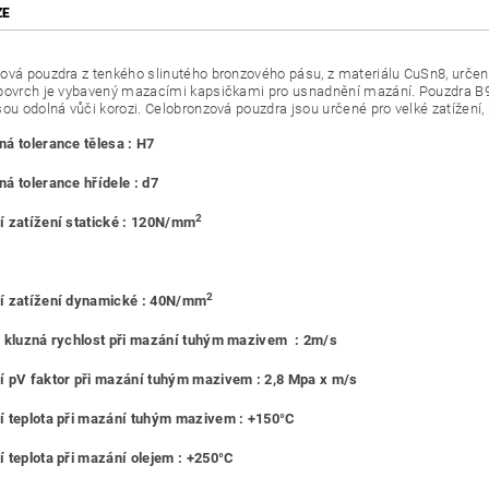
ZE
ová pouzdra z tenkého slinutého bronzového pásu, z materiálu CuSn8, urč
povrch je vybavený mazacími kapsičkami pro usnadnění mazání. Pouzdra B90
sou odolná vůči korozi. Celobronzová pouzdra jsou určené pro velké zatížení,
á tolerance tělesa : H7
á tolerance hřídele : d7
2
 zatížení statické : 120N/mm
2
í zatížení dynamické : 40N/mm
 kluzná rychlost při mazání tuhým mazivem : 2m/s
 pV faktor při mazání tuhým mazivem : 2,8 Mpa x m/s
 teplota při mazání tuhým mazivem : +150°C
 teplota při mazání olejem : +250°C