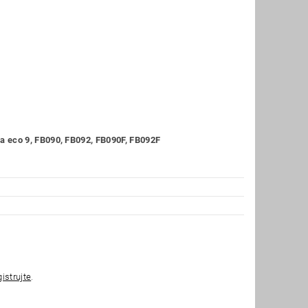
 eco 9, FB090, FB092, FB090F, FB092F
gistrujte
.