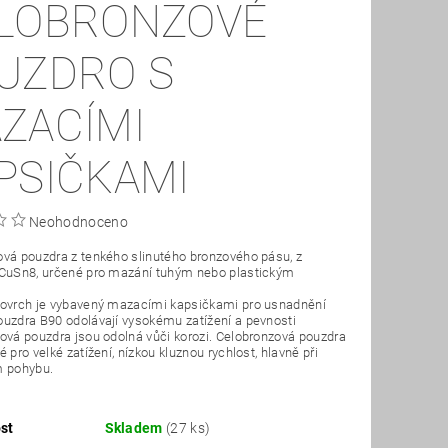
LOBRONZOVÉ
UZDRO S
ZACÍMI
PSIČKAMI
Neohodnoceno
vá pouzdra z tenkého slinutého bronzového pásu, z
 CuSn8, určené pro mazání tuhým nebo plastickým
povrch je vybavený mazacími kapsičkami pro usnadnění
uzdra B90 odolávají vysokému zatížení a pevnosti
ová pouzdra jsou odolná vůči korozi. Celobronzová pouzdra
 pro velké zatížení, nízkou kluznou rychlost, hlavně při
m pohybu.
st
Skladem
(27 ks)