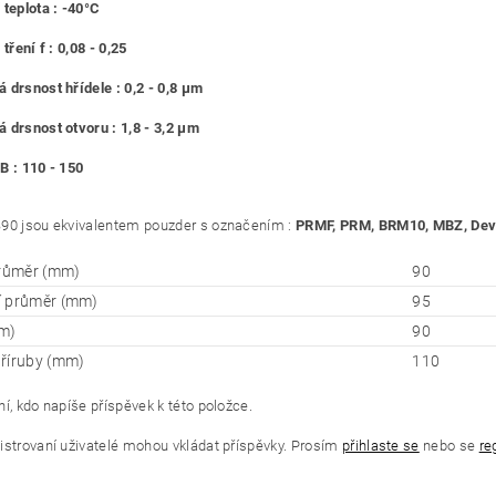
 teplota : -40°C
 tření f : 0,08 - 0,25
 drsnost hřídele : 0,2 - 0,8 μm
 drsnost otvoru : 1,8 - 3,2 μm
B : 110 - 150
90 jsou ekvivalentem pouzder s označením :
PRMF, PRM, BRM10, MBZ, Deva
průměr (mm)
90
í průměr (mm)
95
m)
90
říruby (mm)
110
í, kdo napíše příspěvek k této položce.
istrovaní uživatelé mohou vkládat příspěvky. Prosím
přihlaste se
nebo se
re