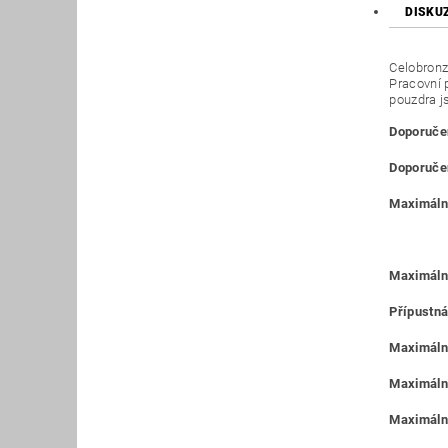
DISKU
Celobronz
Pracovní 
pouzdra j
Doporučen
Doporučen
Maximální
Maximáln
Přípustná
Maximální
Maximální
Maximální