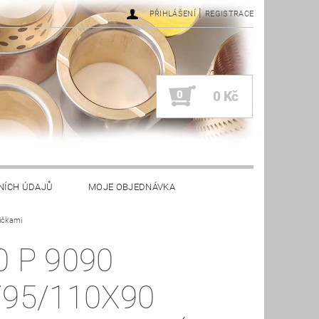
|
PŘIHLÁŠENÍ
REGISTRACE
0
0 Kč
NÍCH ÚDAJŮ
MOJE OBJEDNÁVKA
ičkami
0 P 9090
/95/110X90