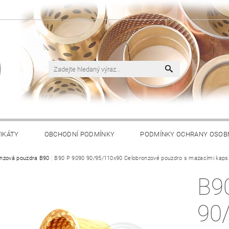
FIKÁTY
OBCHODNÍ PODMÍNKY
PODMÍNKY OCHRANY OSOB
nzová pouzdra B90
B90 P 9090 90/95/110x90 Celobronzové pouzdro s mazacími kaps
B9
90