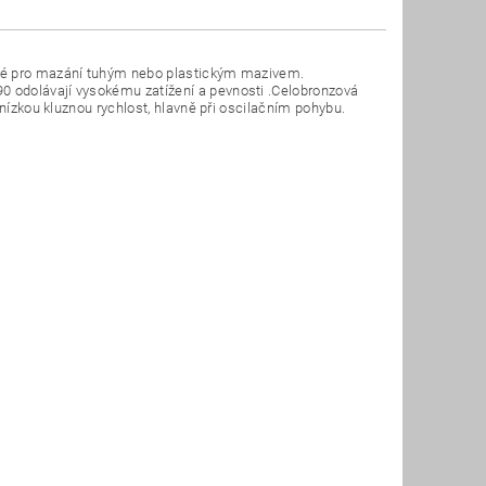
ené pro mazání tuhým nebo plastickým mazivem.
 odolávají vysokému zatížení a pevnosti .Celobronzová
 nízkou kluznou rychlost, hlavně při oscilačním pohybu.