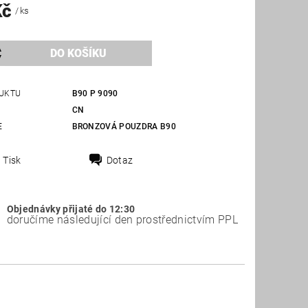
Kč
/ ks
UKTU
B90 P 9090
CN
E
BRONZOVÁ POUZDRA B90
Tisk
Dotaz
Objednávky přijaté do 12:30
doručíme následující den prostřednictvím PPL