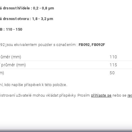
 drsnost hřídele : 0,2 - 0,8 μm
 drsnost otvoru : 1,8 - 3,2 μm
B : 110 - 150
92 jsou ekvivalentem pouzder s označením :
FB092, FB092F
průměr (mm)
110
í průměr (mm)
115
m)
50
í, kdo napíše příspěvek k této položce.
istrovaní uživatelé mohou vkládat příspěvky. Prosím
přihlaste se
nebo se
re