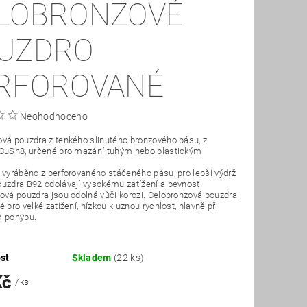
LOBRONZOVÉ
UZDRO
RFOROVANÉ
Neohodnoceno
vá pouzdra z tenkého slinutého bronzového pásu, z
 CuSn8, určené pro mazání tuhým nebo plastickým
 vyráběno z perforovaného stáčeného pásu, pro lepší výdrž
uzdra B92 odolávají vysokému zatížení a pevnosti
ová pouzdra jsou odolná vůči korozi. Celobronzová pouzdra
 pro velké zatížení, nízkou kluznou rychlost, hlavně při
m pohybu.
st
Skladem
(22 ks)
Kč
/ ks