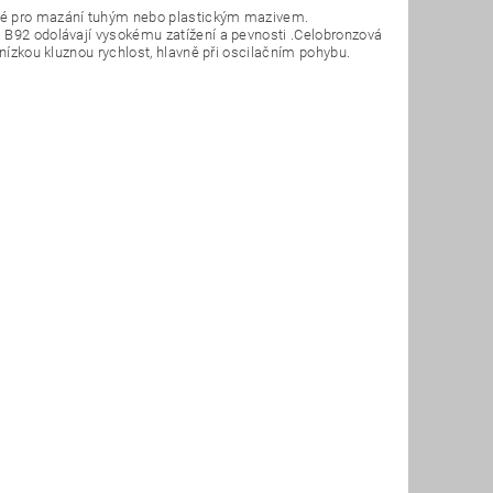
ené pro mazání tuhým nebo plastickým mazivem.
 B92 odolávají vysokému zatížení a pevnosti .Celobronzová
 nízkou kluznou rychlost, hlavně při oscilačním pohybu.