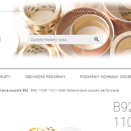
FIKÁTY
OBCHODNÍ PODMÍNKY
PODMÍNKY OCHRANY OSOB
nzová pouzdra B92
B92 11050 110/115x50 Celobronzové pouzdro perforované
B9
11