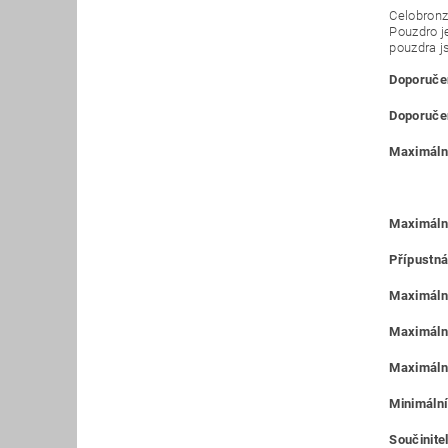
Celobronz
Pouzdro j
pouzdra j
Doporučen
Doporučen
Maximální
Maximáln
Přípustná
Maximální
Maximální
Maximální
Minimální
Součinitel