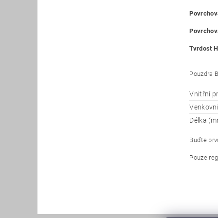
Povrchová
Povrchová
Tvrdost H
Pouzdra B
Vnitřní 
Venkovn
Délka (m
Buďte prvn
Pouze reg