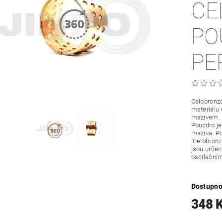
CE
PO
PE
Celobronzo
materiálu
mazivem.
Pouzdro je
maziva. Po
.Celobronz
jsou určené
oscilační
Dostupno
348 