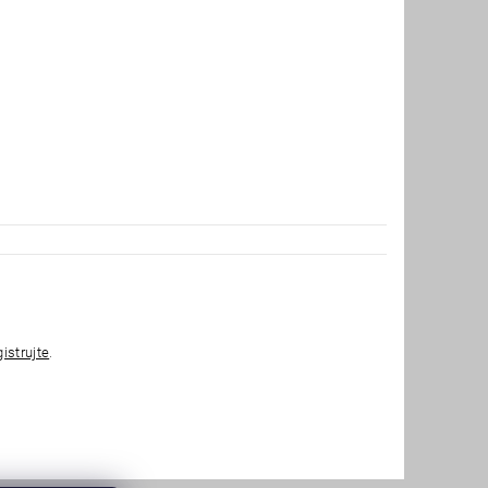
gistrujte
.