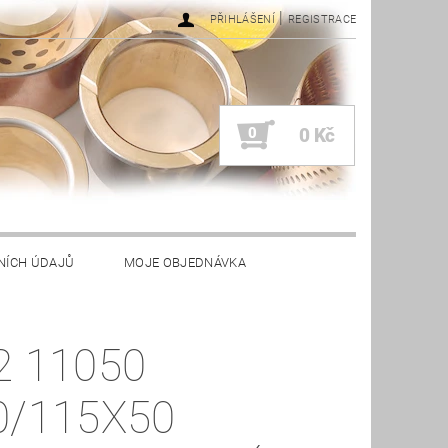
|
PŘIHLÁŠENÍ
REGISTRACE
0
0 Kč
NÍCH ÚDAJŮ
MOJE OBJEDNÁVKA
2 11050
0/115X50