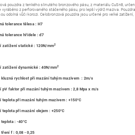
ová pouzdra z tenkého slinutého bronzového pásu, z materiálu CuSn8, urč
e vyráběno z perforovaného stáčeného pásu, pro lepší výdrž maziva. Pouzdra
sou odolná vůči korozi. Celobronzová pouzdra jsou určené pro velké zatížení,
á tolerance tělesa : H7
á tolerance hřídele : d7
2
 zatížení statické : 120N/mm
2
í zatížení dynamické : 40N/mm
 kluzná rychlost při mazání tuhým mazivem : 2m/s
 pV faktor při mazání tuhým mazivem : 2,8 Mpa x m/s
 teplota při mazání tuhým mazivem : +150°C
 teplota při mazání olejem : +250°C
 teplota : -40°C
 tření f : 0,08 - 0,25