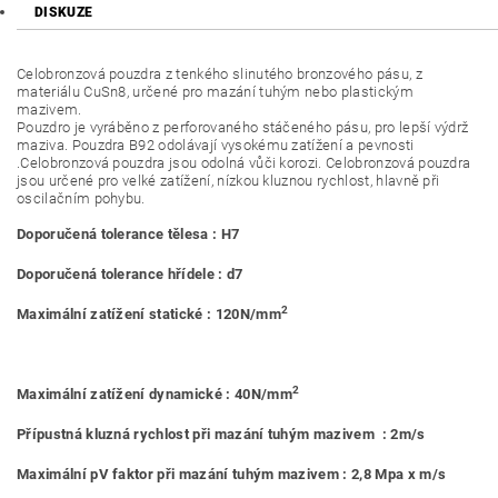
DISKUZE
Celobronzová pouzdra z tenkého slinutého bronzového pásu, z
materiálu CuSn8, určené pro mazání tuhým nebo plastickým
mazivem.
Pouzdro je vyráběno z perforovaného stáčeného pásu, pro lepší výdrž
maziva. Pouzdra B92 odolávají vysokému zatížení a pevnosti
.Celobronzová pouzdra jsou odolná vůči korozi. Celobronzová pouzdra
jsou určené pro velké zatížení, nízkou kluznou rychlost, hlavně při
oscilačním pohybu.
Doporučená tolerance tělesa : H7
Doporučená tolerance hřídele : d7
2
Maximální zatížení statické : 120N/mm
2
Maximální zatížení dynamické : 40N/mm
Přípustná kluzná rychlost při mazání tuhým mazivem : 2m/s
Maximální pV faktor při mazání tuhým mazivem : 2,8 Mpa x m/s