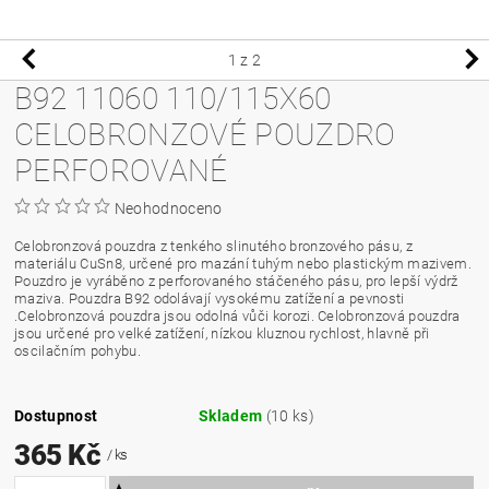
1
z 2
B92 11060 110/115X60
CELOBRONZOVÉ POUZDRO
PERFOROVANÉ
Neohodnoceno
Celobronzová pouzdra z tenkého slinutého bronzového pásu, z
materiálu CuSn8, určené pro mazání tuhým nebo plastickým mazivem.
Pouzdro je vyráběno z perforovaného stáčeného pásu, pro lepší výdrž
maziva. Pouzdra B92 odolávají vysokému zatížení a pevnosti
.Celobronzová pouzdra jsou odolná vůči korozi. Celobronzová pouzdra
jsou určené pro velké zatížení, nízkou kluznou rychlost, hlavně při
oscilačním pohybu.
Dostupnost
Skladem
(10 ks)
365 Kč
/ ks