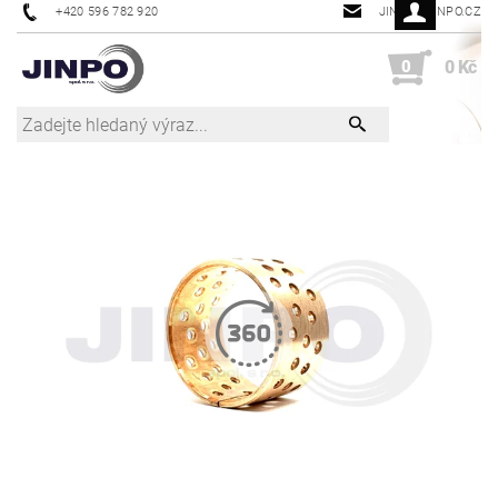
+420 596 782 920
JINPO@JINPO.CZ
0
0 Kč