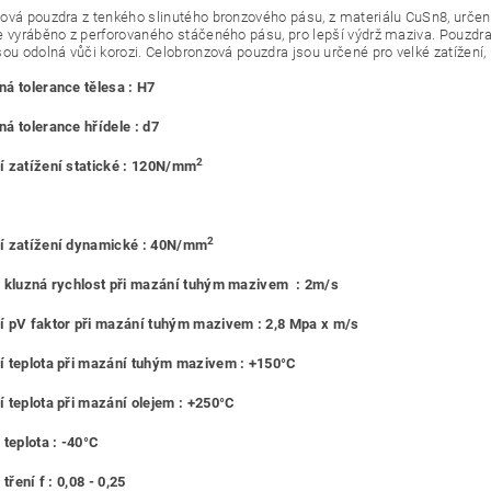
ová pouzdra z tenkého slinutého bronzového pásu, z materiálu CuSn8, urč
e vyráběno z perforovaného stáčeného pásu, pro lepší výdrž maziva. Pouzdra
sou odolná vůči korozi. Celobronzová pouzdra jsou určené pro velké zatížení,
á tolerance tělesa : H7
á tolerance hřídele : d7
2
 zatížení statické : 120N/mm
2
í zatížení dynamické : 40N/mm
 kluzná rychlost při mazání tuhým mazivem : 2m/s
 pV faktor při mazání tuhým mazivem : 2,8 Mpa x m/s
 teplota při mazání tuhým mazivem : +150°C
 teplota při mazání olejem : +250°C
 teplota : -40°C
 tření f : 0,08 - 0,25