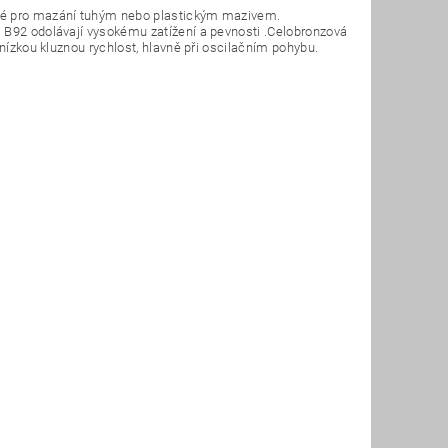
ené pro mazání tuhým nebo plastickým mazivem.
 B92 odolávají vysokému zatížení a pevnosti .Celobronzová
 nízkou kluznou rychlost, hlavně při oscilačním pohybu.