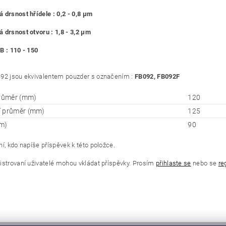
 drsnost hřídele : 0,2 - 0,8 μm
 drsnost otvoru : 1,8 - 3,2 μm
B : 110 - 150
92 jsou ekvivalentem pouzder s označením :
FB092, FB092F
průměr (mm)
120
í průměr (mm)
125
m)
90
í, kdo napíše příspěvek k této položce.
istrovaní uživatelé mohou vkládat příspěvky. Prosím
přihlaste se
nebo se
re