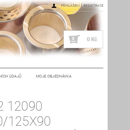
|
PŘIHLÁŠENÍ
REGISTRACE
0
0 Kč
NÍCH ÚDAJŮ
MOJE OBJEDNÁVKA
2 12090
0/125X90