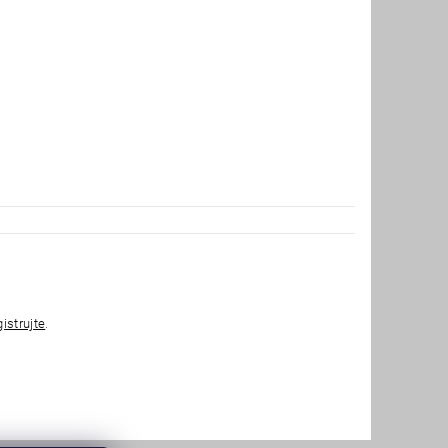
gistrujte
.