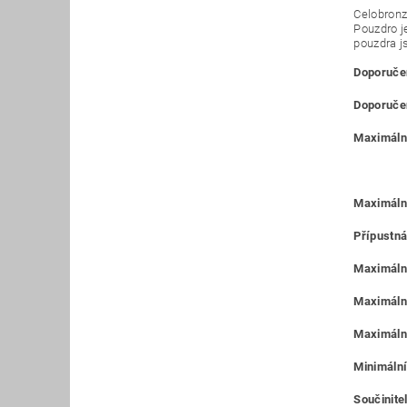
Celobronz
Pouzdro j
pouzdra j
Doporučen
Doporučen
Maximální
Maximáln
Přípustná
Maximální
Maximální
Maximální
Minimální
Součinitel