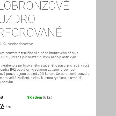
LOBRONZOVÉ
UZDRO
RFOROVANÉ
Neohodnoceno
vá pouzdra z tenkého slinutého bronzového pásu, z
 CuSn8, určené pro mazání tuhým nebo plastickým
 vyráběno z perforovaného stáčeného pásu, pro lepší výdrž
uzdra B92 odolávají vysokému zatížení a pevnosti
ová pouzdra jsou odolná vůči korozi. Celobronzová pouzdra
 pro velké zatížení, nízkou kluznou rychlost, hlavně při
m pohybu.
st
Skladem
(6 ks)
Kč
/ ks