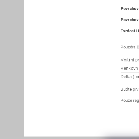
Povrchová
Povrchová
Tvrdost H
Pouzdra B
Vnitřní 
Venkovn
Délka (m
Buďte prvn
Pouze reg