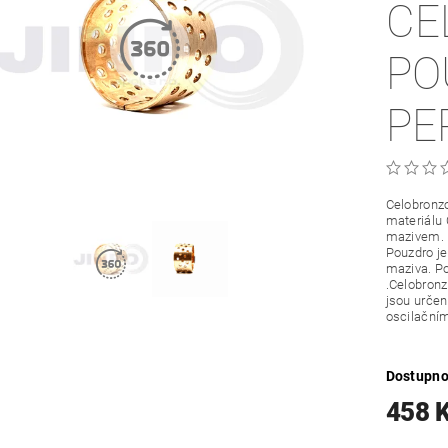
CE
PO
PE
Celobronzo
materiálu
mazivem.
Pouzdro je
maziva. Po
.Celobronz
jsou určené
oscilační
Dostupno
458 