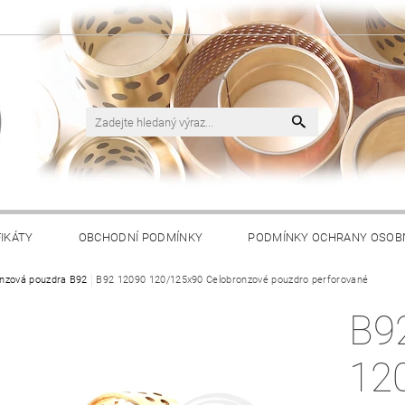
FIKÁTY
OBCHODNÍ PODMÍNKY
PODMÍNKY OCHRANY OSOB
nzová pouzdra B92
B92 12090 120/125x90 Celobronzové pouzdro perforované
B9
12