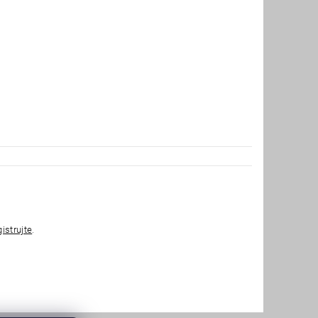
gistrujte
.