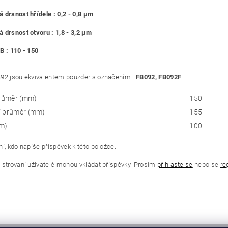
 drsnost hřídele : 0,2 - 0,8 μm
 drsnost otvoru : 1,8 - 3,2 μm
B : 110 - 150
92 jsou ekvivalentem pouzder s označením :
FB092, FB092F
průměr (mm)
150
í průměr (mm)
155
m)
100
í, kdo napíše příspěvek k této položce.
istrovaní uživatelé mohou vkládat příspěvky. Prosím
přihlaste se
nebo se
re