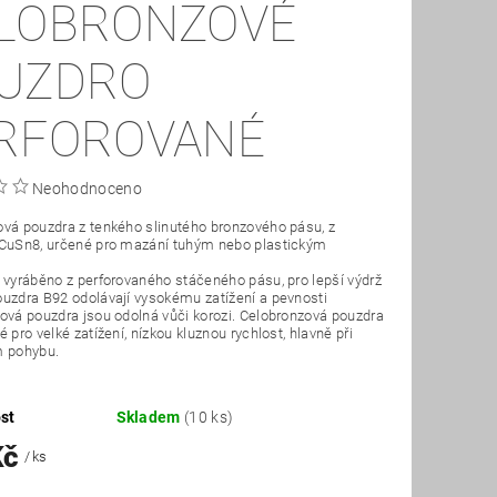
LOBRONZOVÉ
UZDRO
RFOROVANÉ
Neohodnoceno
vá pouzdra z tenkého slinutého bronzového pásu, z
 CuSn8, určené pro mazání tuhým nebo plastickým
 vyráběno z perforovaného stáčeného pásu, pro lepší výdrž
uzdra B92 odolávají vysokému zatížení a pevnosti
ová pouzdra jsou odolná vůči korozi. Celobronzová pouzdra
 pro velké zatížení, nízkou kluznou rychlost, hlavně při
m pohybu.
st
Skladem
(10 ks)
Kč
/ ks