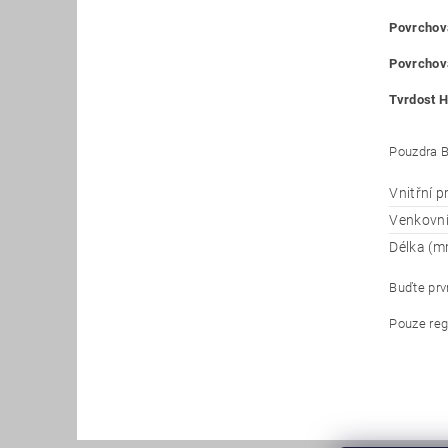
Povrchová
Povrchová
Tvrdost H
Pouzdra B
Vnitřní 
Venkovn
Délka (m
Buďte prvn
Pouze reg