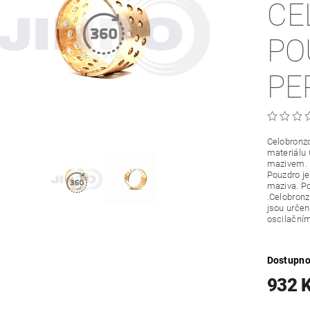
CE
PO
PE
Celobronzo
materiálu
mazivem.
Pouzdro je
maziva. Po
.Celobronz
jsou určené
oscilační
Dostupno
932 