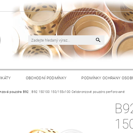
FIKÁTY
OBCHODNÍ PODMÍNKY
PODMÍNKY OCHRANY OSOB
nzová pouzdra B92
B92 150100 150/155x100 Celobronzové pouzdro perforované
B9
15