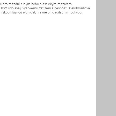
ené pro mazání tuhým nebo plastickým mazivem.
 B92 odolávají vysokému zatížení a pevnosti .Celobronzová
 nízkou kluznou rychlost, hlavně při oscilačním pohybu.