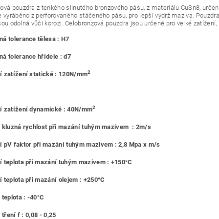
ová pouzdra z tenkého slinutého bronzového pásu, z materiálu CuSn8, urč
e vyráběno z perforovaného stáčeného pásu, pro lepší výdrž maziva. Pouzdra
sou odolná vůči korozi. Celobronzová pouzdra jsou určené pro velké zatížení,
á tolerance tělesa : H7
á tolerance hřídele : d7
2
 zatížení statické : 120N/mm
2
í zatížení dynamické : 40N/mm
 kluzná rychlost při mazání tuhým mazivem : 2m/s
 pV faktor při mazání tuhým mazivem : 2,8 Mpa x m/s
 teplota při mazání tuhým mazivem : +150°C
 teplota při mazání olejem : +250°C
 teplota : -40°C
 tření f : 0,08 - 0,25