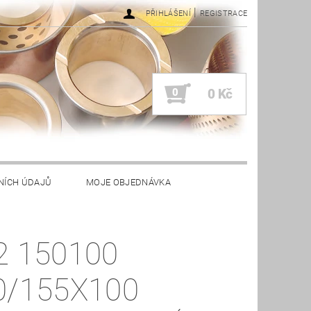
|
PŘIHLÁŠENÍ
REGISTRACE
0
0 Kč
NÍCH ÚDAJŮ
MOJE OBJEDNÁVKA
2 150100
0/155X100