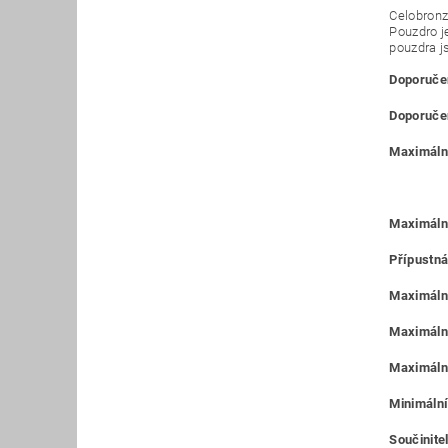
Celobronz
Pouzdro j
pouzdra j
Doporučen
Doporučen
Maximální
Maximáln
Přípustná
Maximální
Maximální
Maximální
Minimální
Součinitel