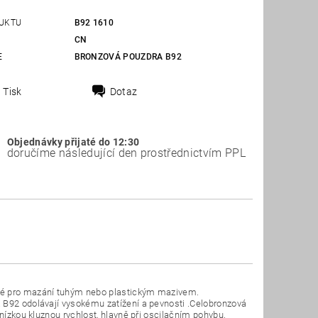
UKTU
B92 1610
CN
E
BRONZOVÁ POUZDRA B92
Tisk
Dotaz
Objednávky přijaté do 12:30
doručíme následující den prostřednictvím PPL
ené pro mazání tuhým nebo plastickým mazivem.
 B92 odolávají vysokému zatížení a pevnosti .Celobronzová
 nízkou kluznou rychlost, hlavně při oscilačním pohybu.