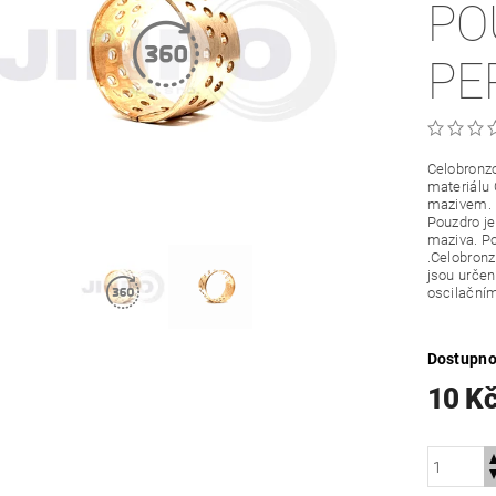
PO
PE
Celobronzo
materiálu
mazivem.
Pouzdro je
maziva. Po
.Celobronz
jsou určené
oscilační
Dostupno
10 K