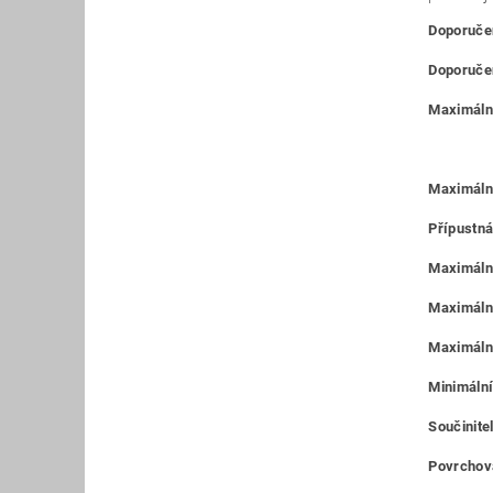
Doporučen
Doporučen
Maximální
Maximáln
Přípustná
Maximální
Maximální
Maximální
Minimální
Součinitel
Povrchová