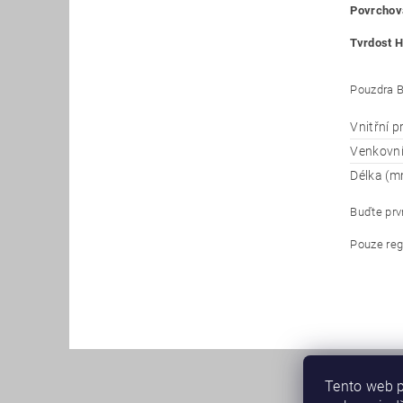
Povrchová
Tvrdost H
Pouzdra B
Vnitřní 
Venkovn
Délka (m
Buďte prvn
Pouze reg
Tento web p