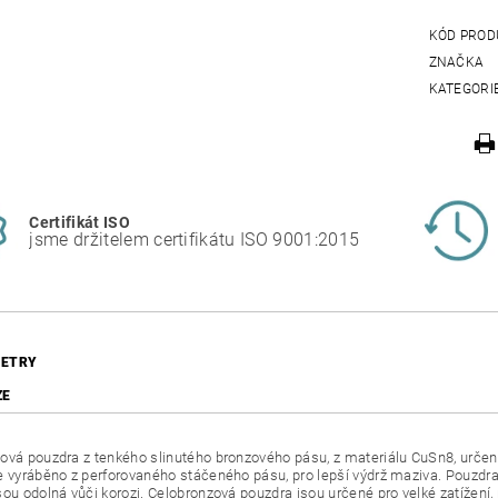
KÓD PROD
ZNAČKA
KATEGORI
Certifikát ISO
jsme držitelem certifikátu ISO 9001:2015
ETRY
ZE
ová pouzdra z tenkého slinutého bronzového pásu, z materiálu CuSn8, urč
e vyráběno z perforovaného stáčeného pásu, pro lepší výdrž maziva. Pouzdra
sou odolná vůči korozi. Celobronzová pouzdra jsou určené pro velké zatížení,