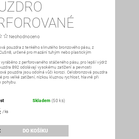
UZDRO
RFOROVANÉ
Neohodnoceno
vá pouzdra z tenkého slinutého bronzového pásu, z
 CuSn8, určené pro mazání tuhým nebo plastickým
 vyráběno z perforovaného stáčeného pásu, pro lepší výdrž
uzdra B92 odolávají vysokému zatížení a pevnosti
ová pouzdra jsou odolná vůči korozi. Celobronzová pouzdra
 pro velké zatížení, nízkou kluznou rychlost, hlavně při
m pohybu.
st
Skladem
(50 ks)
č
/ ks