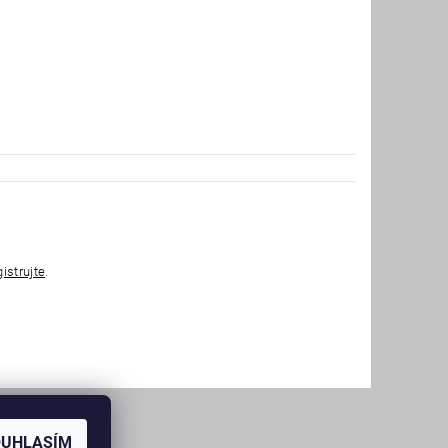
gistrujte
.
OUHLASÍM