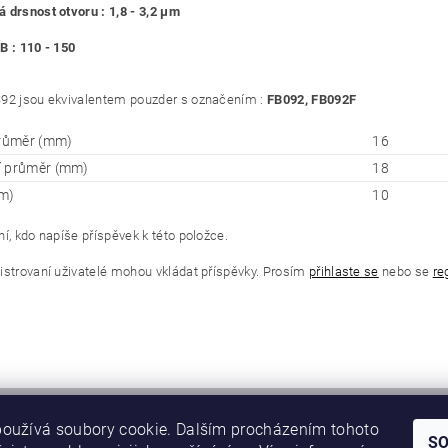
 drsnost otvoru : 1,8 - 3,2 μm
B : 110 - 150
92 jsou ekvivalentem pouzder s označením :
FB092, FB092F
průměr (mm)
16
í průměr (mm)
18
m)
10
í, kdo napíše příspěvek k této položce.
istrovaní uživatelé mohou vkládat příspěvky. Prosím
přihlaste se
nebo se
re
oužívá soubory cookie. Dalším procházením tohoto
S