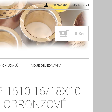
|
PŘIHLÁŠENÍ
REGISTRACE
0
0 Kč
NÍCH ÚDAJŮ
MOJE OBJEDNÁVKA
2 1610 16/18X10
LOBRONZOVÉ