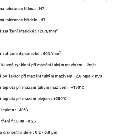
á tolerance tělesa : H7
á tolerance hřídele : d7
2
 zatížení statické : 120N/mm
2
í zatížení dynamické : 40N/mm
 kluzná rychlost při mazání tuhým mazivem : 2m/s
 pV faktor při mazání tuhým mazivem : 2,8 Mpa x m/s
 teplota při mazání tuhým mazivem : +150°C
 teplota při mazání olejem : +250°C
 teplota : -40°C
 tření f : 0,08 - 0,25
 drsnost hřídele : 0,2 - 0,8 μm