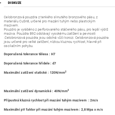
DISKUZE
Celobronzová pouzdra z tenkého slinutého bronzového pásu, z
materiálu CuSn8, určené pro mazání tuhým nebo plastickým
mazivem.
Pouzdro je vyráběno z perforovaného stáčeného pásu, pro lepší výdrž
maziva. Pouzdra B92 odolávají vysokému zatížení a pevnosti
.Celobronzová pouzdra jsou odolná vůči korozi. Celobronzová pouzdra
jsou určené pro velké zatížení, nízkou kluznou rychlost, hlavně při
oscilačním pohybu.
Doporučená tolerance tělesa : H7
Doporučená tolerance hřídele : d7
2
Maximální zatížení statické : 120N/mm
2
Maximální zatížení dynamické : 40N/mm
Přípustná kluzná rychlost při mazání tuhým mazivem : 2m/s
Maximální pV faktor při mazání tuhým mazivem : 2,8 Mpa x m/s