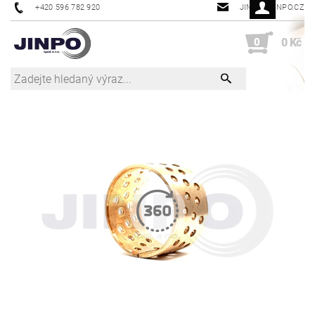
+420 596 782 920
JINPO@JINPO.CZ
0
0 Kč