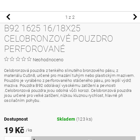
1
z 2
B92 1625 16/18X25
CELOBRONZOVÉ POUZDRO
PERFOROVANÉ
Neohodnoceno
Celobronzová pouzdra z tenkého slinutého bronzového pásu, z
materiálu CuSn8, určené pro mazání tuhým nebo plastickým mazivem.
Pouzdro je vyráběno z perforovaného stáčeného pásu, pro lepší výdrž
maziva. Pouzdra B92 odolávají vysokému zatížení a pevnosti
.Celobronzová pouzdra jsou odolná vůči korozi. Celobronzová pouzdra
jsou určené pro velké zatížení, nízkou kluznou rychlost, hlavně při
oscilačním pohybu.
Dostupnost
Skladem
(123 ks)
19 Kč
/ ks