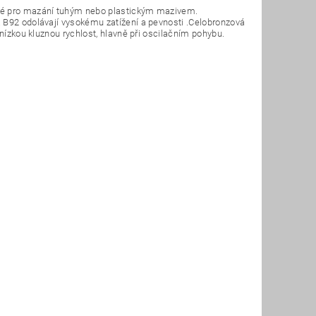
ené pro mazání tuhým nebo plastickým mazivem.
 B92 odolávají vysokému zatížení a pevnosti .Celobronzová
 nízkou kluznou rychlost, hlavně při oscilačním pohybu.