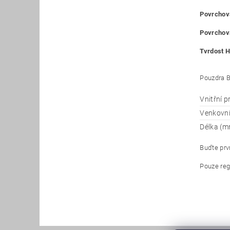
Povrchová
Povrchová
Tvrdost H
Pouzdra B
Vnitřní 
Venkovn
Délka (m
Buďte prvn
Pouze reg