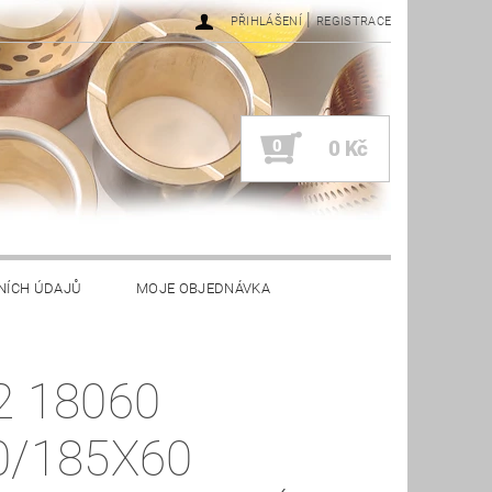
|
PŘIHLÁŠENÍ
REGISTRACE
0
0 Kč
NÍCH ÚDAJŮ
MOJE OBJEDNÁVKA
2 18060
0/185X60