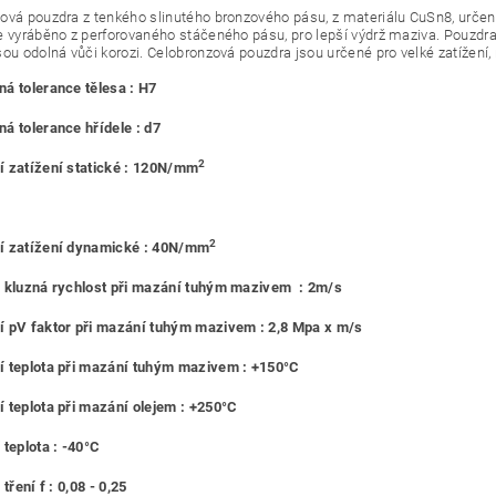
ová pouzdra z tenkého slinutého bronzového pásu, z materiálu CuSn8, urč
e vyráběno z perforovaného stáčeného pásu, pro lepší výdrž maziva. Pouzdra
sou odolná vůči korozi. Celobronzová pouzdra jsou určené pro velké zatížení,
á tolerance tělesa : H7
á tolerance hřídele : d7
2
 zatížení statické : 120N/mm
2
í zatížení dynamické : 40N/mm
 kluzná rychlost při mazání tuhým mazivem : 2m/s
 pV faktor při mazání tuhým mazivem : 2,8 Mpa x m/s
 teplota při mazání tuhým mazivem : +150°C
 teplota při mazání olejem : +250°C
 teplota : -40°C
 tření f : 0,08 - 0,25