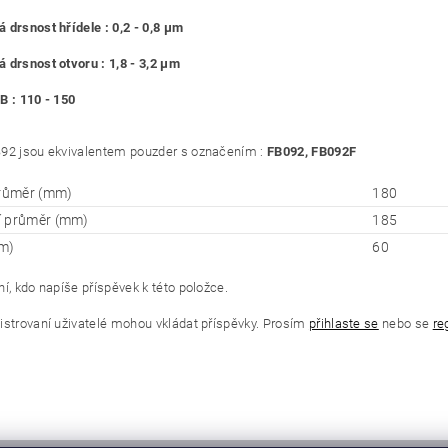
 drsnost hřídele : 0,2 - 0,8 μm
 drsnost otvoru : 1,8 - 3,2 μm
B : 110 - 150
92 jsou ekvivalentem pouzder s označením :
FB092, FB092F
průměr (mm)
180
í průměr (mm)
185
m)
60
í, kdo napíše příspěvek k této položce.
istrovaní uživatelé mohou vkládat příspěvky. Prosím
přihlaste se
nebo se
re