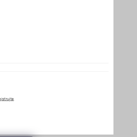
gistrujte
.