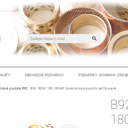
FIKÁTY
OBCHODNÍ PODMÍNKY
PODMÍNKY OCHRANY OSOB
nzová pouzdra B92
B92 18060 180/185x60 Celobronzové pouzdro perforované
B9
18