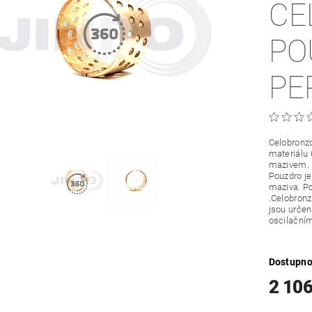
CE
PO
PE
Celobronzo
materiálu
mazivem.
Pouzdro je
maziva. Po
.Celobronz
jsou určené
oscilační
Dostupno
2 10