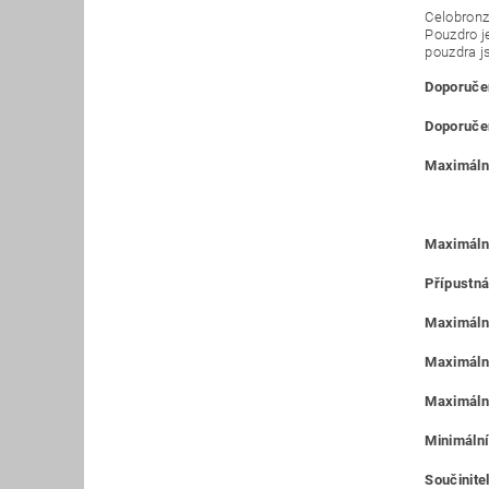
Celobronz
Pouzdro j
pouzdra j
Doporučen
Doporučen
Maximální
Maximáln
Přípustná
Maximální
Maximální
Maximální
Minimální
Součinitel