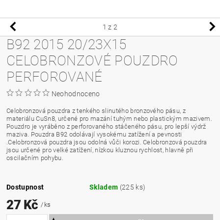
1
z 2
B92 2015 20/23X15
CELOBRONZOVÉ POUZDRO
PERFOROVANÉ
Neohodnoceno
Celobronzová pouzdra z tenkého slinutého bronzového pásu, z
materiálu CuSn8, určené pro mazání tuhým nebo plastickým mazivem.
Pouzdro je vyráběno z perforovaného stáčeného pásu, pro lepší výdrž
maziva. Pouzdra B92 odolávají vysokému zatížení a pevnosti
.Celobronzová pouzdra jsou odolná vůči korozi. Celobronzová pouzdra
jsou určené pro velké zatížení, nízkou kluznou rychlost, hlavně při
oscilačním pohybu.
Dostupnost
Skladem
(225 ks)
27 Kč
/ ks