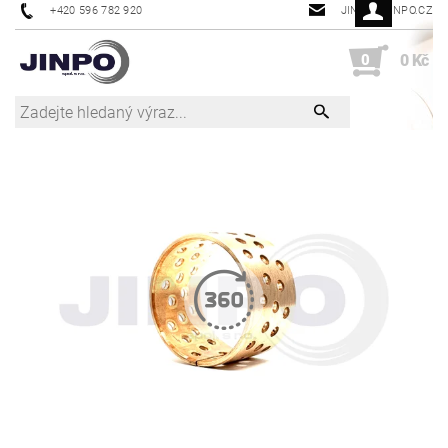
+420 596 782 920
JINPO@JINPO.CZ
0
0 Kč