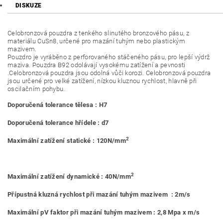
DISKUZE
Celobronzová pouzdra z tenkého slinutého bronzového pásu, z
materiálu CuSn8, určené pro mazání tuhým nebo plastickým
mazivem.
Pouzdro je vyráběno z perforovaného stáčeného pásu, pro lepší výdrž
maziva. Pouzdra B92 odolávají vysokému zatížení a pevnosti
.Celobronzová pouzdra jsou odolná vůči korozi. Celobronzová pouzdra
jsou určené pro velké zatížení, nízkou kluznou rychlost, hlavně při
oscilačním pohybu.
Doporučená tolerance tělesa : H7
Doporučená tolerance hřídele : d7
2
Maximální zatížení statické : 120N/mm
2
Maximální zatížení dynamické : 40N/mm
Přípustná kluzná rychlost při mazání tuhým mazivem : 2m/s
Maximální pV faktor při mazání tuhým mazivem : 2,8 Mpa x m/s