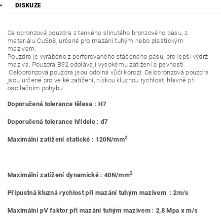
DISKUZE
Celobronzová pouzdra z tenkého slinutého bronzového pásu, z
materiálu CuSn8, určené pro mazání tuhým nebo plastickým
mazivem.
Pouzdro je vyráběno z perforovaného stáčeného pásu, pro lepší výdrž
maziva. Pouzdra B92 odolávají vysokému zatížení a pevnosti
.Celobronzová pouzdra jsou odolná vůči korozi. Celobronzová pouzdra
jsou určené pro velké zatížení, nízkou kluznou rychlost, hlavně při
oscilačním pohybu.
Doporučená tolerance tělesa : H7
Doporučená tolerance hřídele : d7
2
Maximální zatížení statické : 120N/mm
2
Maximální zatížení dynamické : 40N/mm
Přípustná kluzná rychlost při mazání tuhým mazivem : 2m/s
Maximální pV faktor při mazání tuhým mazivem : 2,8 Mpa x m/s