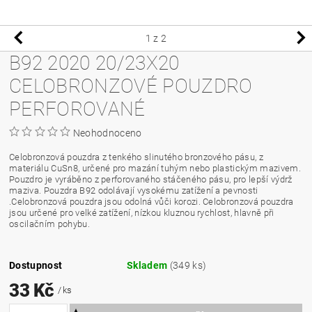
1
z 2
B92 2020 20/23X20
CELOBRONZOVÉ POUZDRO
PERFOROVANÉ
Neohodnoceno
Celobronzová pouzdra z tenkého slinutého bronzového pásu, z
materiálu CuSn8, určené pro mazání tuhým nebo plastickým mazivem.
Pouzdro je vyráběno z perforovaného stáčeného pásu, pro lepší výdrž
maziva. Pouzdra B92 odolávají vysokému zatížení a pevnosti
.Celobronzová pouzdra jsou odolná vůči korozi. Celobronzová pouzdra
jsou určené pro velké zatížení, nízkou kluznou rychlost, hlavně při
oscilačním pohybu.
Dostupnost
Skladem
(349 ks)
33 Kč
/ ks