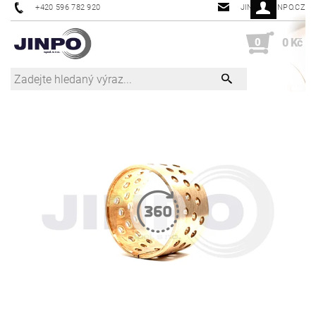
+420 596 782 920
JINPO@JINPO.CZ
0
0 Kč