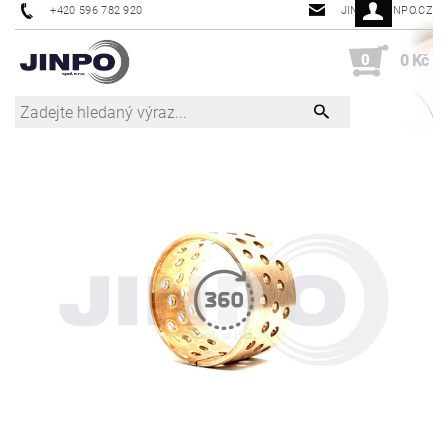
+420 596 782 920
JINPO@JINPO.CZ
0
0 Kč