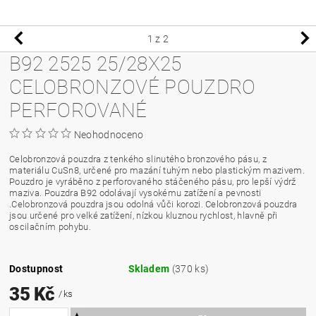
1
z 2
B92 2525 25/28X25
CELOBRONZOVÉ POUZDRO
PERFOROVANÉ
Neohodnoceno
Celobronzová pouzdra z tenkého slinutého bronzového pásu, z
materiálu CuSn8, určené pro mazání tuhým nebo plastickým mazivem.
Pouzdro je vyráběno z perforovaného stáčeného pásu, pro lepší výdrž
maziva. Pouzdra B92 odolávají vysokému zatížení a pevnosti
.Celobronzová pouzdra jsou odolná vůči korozi. Celobronzová pouzdra
jsou určené pro velké zatížení, nízkou kluznou rychlost, hlavně při
oscilačním pohybu.
Dostupnost
Skladem
(370 ks)
35 Kč
/ ks