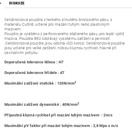
DISKUZE
Celobronzová pouzdra z tenkého slinutého bronzového pásu, z
materiálu CuSn8, určené pro mazání tuhým nebo plastickým
mazivem.
Pouzdro je vyráběno z perforovaného stáčeného pásu, pro lepší výdrž
maziva. Pouzdra B92 odolávají vysokému zatížení a pevnosti
.Celobronzová pouzdra jsou odolná vůči korozi. Celobronzová pouzdra
jsou určené pro velké zatížení, nízkou kluznou rychlost, hlavně při
oscilačním pohybu.
Doporučená tolerance tělesa : H7
Doporučená tolerance hřídele : d7
2
Maximální zatížení statické : 120N/mm
2
Maximální zatížení dynamické : 40N/mm
Přípustná kluzná rychlost při mazání tuhým mazivem : 2m/s
Maximální pV faktor při mazání tuhým mazivem : 2,8 Mpa x m/s