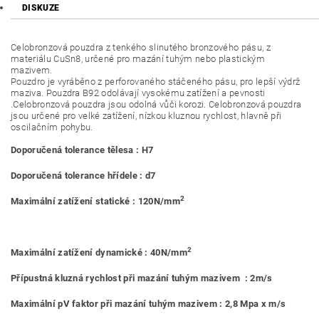
DISKUZE
Celobronzová pouzdra z tenkého slinutého bronzového pásu, z
materiálu CuSn8, určené pro mazání tuhým nebo plastickým
mazivem.
Pouzdro je vyráběno z perforovaného stáčeného pásu, pro lepší výdrž
maziva. Pouzdra B92 odolávají vysokému zatížení a pevnosti
.Celobronzová pouzdra jsou odolná vůči korozi. Celobronzová pouzdra
jsou určené pro velké zatížení, nízkou kluznou rychlost, hlavně při
oscilačním pohybu.
Doporučená tolerance tělesa : H7
Doporučená tolerance hřídele : d7
2
Maximální zatížení statické : 120N/mm
2
Maximální zatížení dynamické : 40N/mm
Přípustná kluzná rychlost při mazání tuhým mazivem : 2m/s
Maximální pV faktor při mazání tuhým mazivem : 2,8 Mpa x m/s