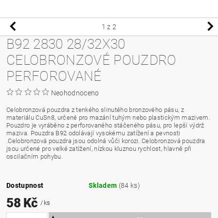
1
z 2
B92 2830 28/32X30
CELOBRONZOVÉ POUZDRO
PERFOROVANÉ
Neohodnoceno
Celobronzová pouzdra z tenkého slinutého bronzového pásu, z
materiálu CuSn8, určené pro mazání tuhým nebo plastickým mazivem.
Pouzdro je vyráběno z perforovaného stáčeného pásu, pro lepší výdrž
maziva. Pouzdra B92 odolávají vysokému zatížení a pevnosti
.Celobronzová pouzdra jsou odolná vůči korozi. Celobronzová pouzdra
jsou určené pro velké zatížení, nízkou kluznou rychlost, hlavně při
oscilačním pohybu.
Dostupnost
Skladem
(84 ks)
58 Kč
/ ks