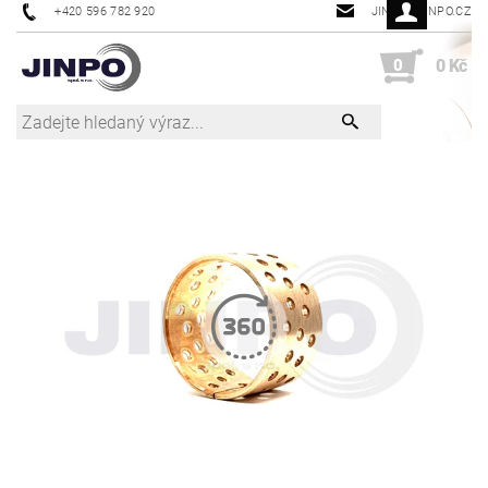
+420 596 782 920
JINPO@JINPO.CZ
0
0 Kč