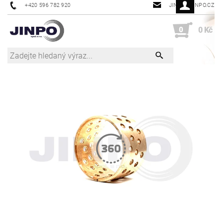
+420 596 782 920
JINPO@JINPO.CZ
0
0 Kč