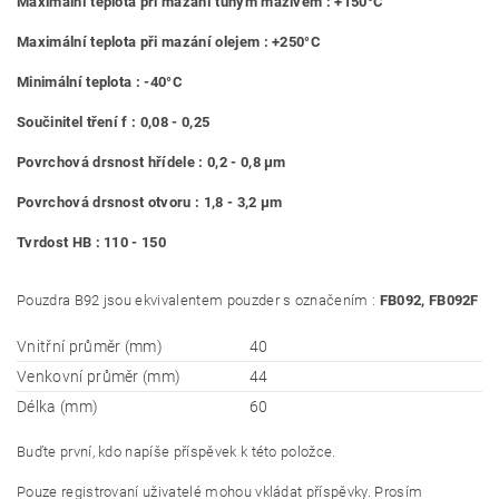
Maximální teplota při mazání tuhým mazivem : +150°C
Maximální teplota při mazání olejem : +250°C
Minimální teplota : -40°C
Součinitel tření f : 0,08 - 0,25
Povrchová drsnost hřídele : 0,2 - 0,8 μm
Povrchová drsnost otvoru : 1,8 - 3,2 μm
Tvrdost HB : 110 - 150
Pouzdra B92 jsou ekvivalentem pouzder s označením :
FB092, FB092F
Vnitřní průměr (mm)
40
Venkovní průměr (mm)
44
Délka (mm)
60
Buďte první, kdo napíše příspěvek k této položce.
Pouze registrovaní uživatelé mohou vkládat příspěvky. Prosím