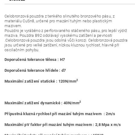
Celobronzová pouzdra z tenkého slinutého bronzového pásu, z
materiálu CuSn8, určené pro mazání tuhým nebo plastickým
mazivem.
Pouzdro je vyráběno z perforovaného stáčeného pásu, pro lepší výdrž
maziva. Pouzdra B92 odolávají vysokému zatížení a pevnosti
.Celobronzová pouzdra jsou odolná vůči korozi. Celobronzová pouzdra
jsou určené pro velké zatížení, nízkou kluznou rychlost, hlavně při
oscilačním pohybu.
Doporučená tolerance tělesa : H7
Doporučená tolerance hřídele : d7
2
Maximální zatížení statické : 120N/mm
2
Maximální zatížení dynamické : 40N/mm
Přípustná kluzná rychlost při mazání tuhým mazivem : 2m/s
Maximální pV faktor při mazání tuhým mazivem : 2,8 Mpa x m/s