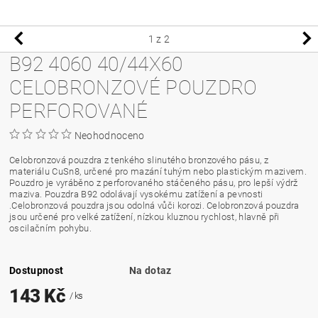
1
z 2
B92 4060 40/44X60
CELOBRONZOVÉ POUZDRO
PERFOROVANÉ
Neohodnoceno
Celobronzová pouzdra z tenkého slinutého bronzového pásu, z
materiálu CuSn8, určené pro mazání tuhým nebo plastickým mazivem.
Pouzdro je vyráběno z perforovaného stáčeného pásu, pro lepší výdrž
maziva. Pouzdra B92 odolávají vysokému zatížení a pevnosti
.Celobronzová pouzdra jsou odolná vůči korozi. Celobronzová pouzdra
jsou určené pro velké zatížení, nízkou kluznou rychlost, hlavně při
oscilačním pohybu.
Dostupnost
Na dotaz
143 Kč
/ ks